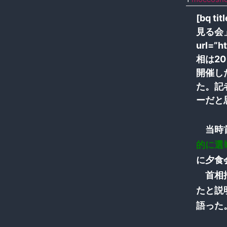
[bq 
見る会」
url=”
相は2
開催し
た。記
ーだと
当時首
的に選
に夕食
首相推
たと説
語った。 