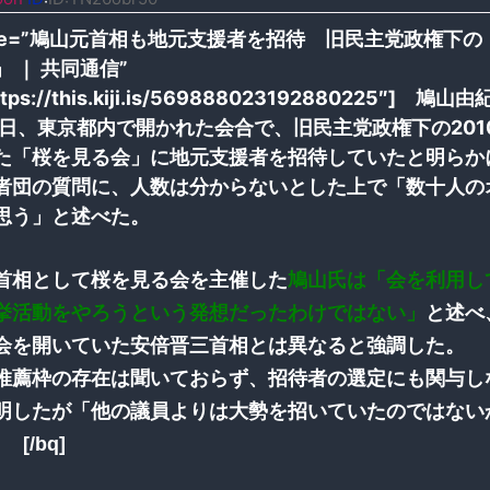
title=”鳩山元首相も地元支援者を招待 旧民主党政権下
 ｜ 共同通信”
https://this.kiji.is/569888023192880225″] 鳩
0日、東京都内で開かれた会合で、旧民主党政権下の201
た「桜を見る会」に地元支援者を招待していたと明らか
者団の質問に、人数は分からないとした上で「数十人の
思う」と述べた。
相として桜を見る会を主催した
鳩山氏は「会を利用し
挙活動をやろうという発想だったわけではない」
と述べ
会を開いていた安倍晋三首相とは異なると強調した。
薦枠の存在は聞いておらず、招待者の選定にも関与し
明したが「他の議員よりは大勢を招いていたのではない
[/bq]