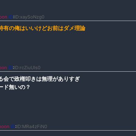
oon
ID
:
ID:xaySoNzg0
特有の俺はいいけどお前はダメ理論
oon
ID
:
ID:rcZiuUIs0
る会で政権叩きは無理がありすぎ
ード無いの？
noon
ID
:
ID:MRa4zFiN0