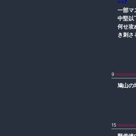
>>7
一部マ
中堅以
何せ攻
き刺さ
9
moccosn
鳩山の
15
moccos