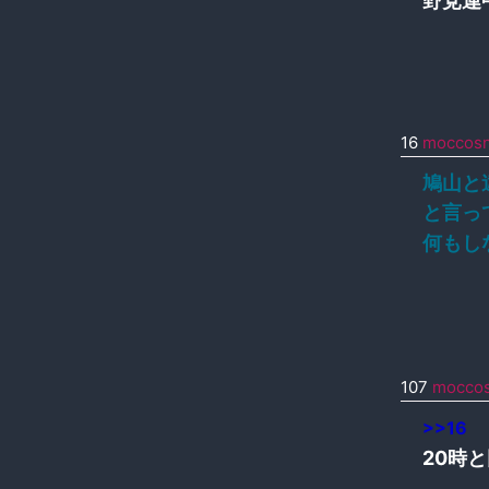
野党連
16
moccos
鳩山と
と言っ
何もし
107
mocco
>>16
20時