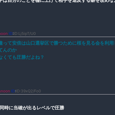
中は自分のことを棚に上げて相手を追及する癖を改めな
noon
ID
:
ID:Lj5ipT/U0
違って安倍は山口選挙区で勝つために桜を見る会を利用
てんのか
なくても圧勝だよね？
snoon
ID
:
ID:39xQ2/Fo0
と同時に当確が出るレベルで圧勝