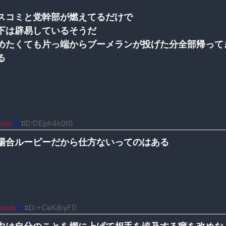
スコミと党幹部が燃えてるだけで
下は辟易しているそうだ
めたくても片っ端からブーメランが投げた分全部帰って
る
oon
ID
:
ID:DEph4k0f0
場合ルーピーだから仕方ないってのはある
noon
ID
:
ID:+CeK8iyF0