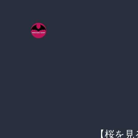
コ
ン
テ
ン
ツ
へ
ス
キ
ッ
プ
【桜を見