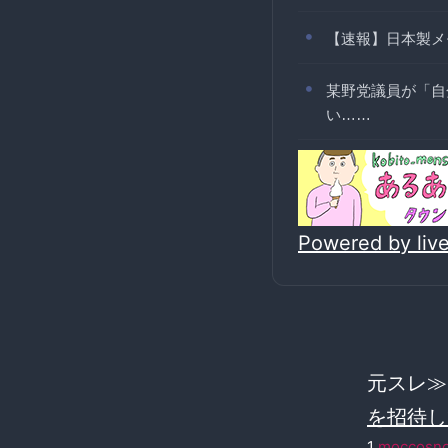
【速報】日本製メ
某野党議員が「自
い……
Powered by li
元スレ
を招待し
1
moccosn