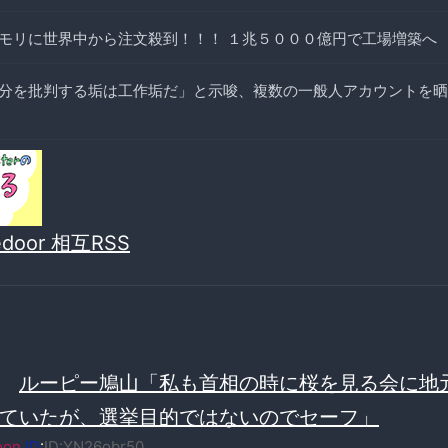
モリに世界中から注文殺到！！！ １兆５０００億円で工場増築へ
分を批判する垢は工作垢だ」と示唆、複数の一般人アカウントを晒
vedoor 相互RSS
≫
ルーピー鳩山「私も首相の時に桜を見る会に地
ていたが、選挙目的ではないのでセーフ」
oon
ID
:
ID:YN26obr50