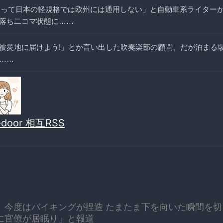
coと違って日本の軽規格では欧州には通用しない」と自動車系ライター
落ち二コマ状態に……
被災地に届けよう!」とか言い出した吹奏楽部の顧問、だが泊まる
……
vedoor 相互RSS
 今度はバイキングが捏造 たまたま下を向いた瞬間を切
に官僚が居眠り」と報道