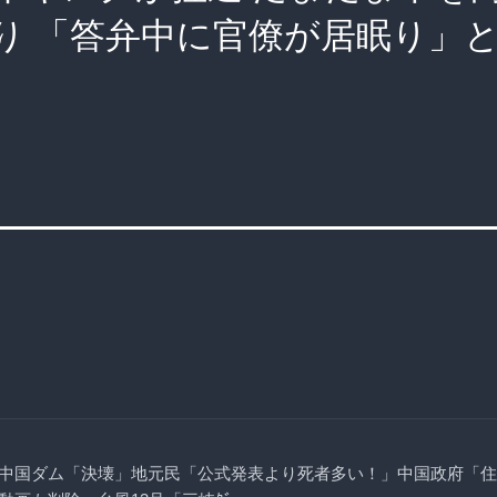
り 「答弁中に官僚が居眠り」
中国ダム「決壊」地元民「公式発表より死者多い！」中国政府「住