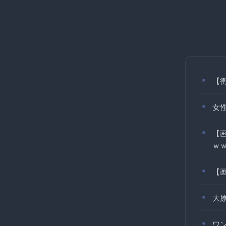
【
女
【
ｗ
【
大
ワ