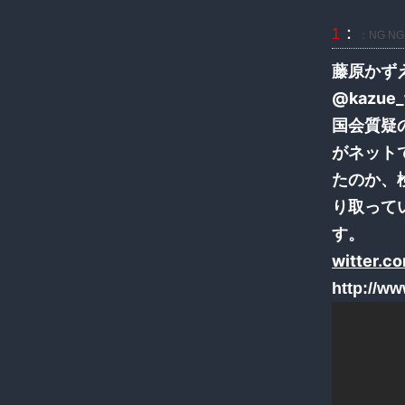
：
1
：NG NG
藤原かず
@kazue_
国会質疑
がネット
たのか、
り取って
す。
witter.
http://w