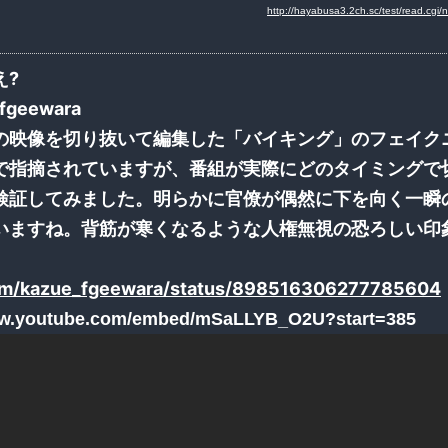
http://hayabusa3.2ch.sc/test/read.cg
え?
fgeewara
の映像を切り抜いて編集した「バイキング」のフェイク
で指摘されていますが、番組が実際にどのタイミングで
検証してみました。明らかに官僚が偶然に下を向く一瞬
いますね。背筋が寒くなるような人権無視の恐ろしい印
com/kazue_fgeewara/status/898516306277785604
ww.youtube.com/embed/mSaLLYB_O2U?start=385