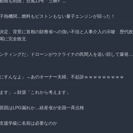
画も削除」台風13号「三峡ﾀﾞ...
子熱機関…燃料もピストンもない量子エンジンが回った！
決定、背景に首相の財務省への強い不信と人事介入の示唆 歴代政
閣に完全敗北
ンティングだ」ドローンがウクライナの民間人を追い回して爆発…
にすんなよ」→あのオーナー夫婦、不起訴ｗｗｗｗｗｗｗｗｗ
ます」→財源「これから考えます」
原因はLPG漏れか…経産省が全国一斉点検
支援学級に名前は必要なのか