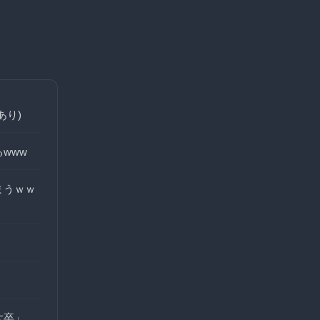
あり)
www
まうｗｗ
大卒」