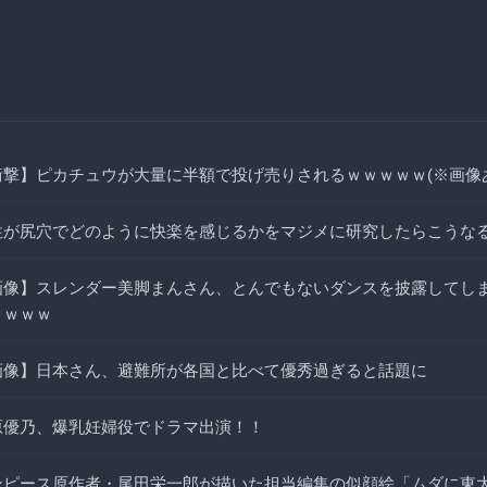
衝撃】ピカチュウが大量に半額で投げ売りされるｗｗｗｗｗ(※画像
性が尻穴でどのように快楽を感じるかをマジメに研究したらこうなる
画像】スレンダー美脚まんさん、とんでもないダンスを披露してし
ｗｗｗｗ
画像】日本さん、避難所が各国と比べて優秀過ぎると話題に
原優乃、爆乳妊婦役でドラマ出演！！
ンピース原作者・尾田栄一郎が描いた担当編集の似顔絵「ムダに東