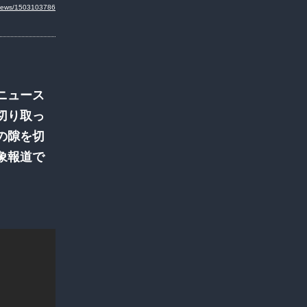
i/news/1503103786
ニュース
切り取っ
の隙を切
象報道で