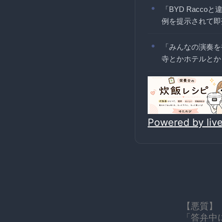
「BYD Rac
例を提示されて即
「みんなの演奏を
寺とかホテルとか
Powered by li
【悪質】
「答弁中