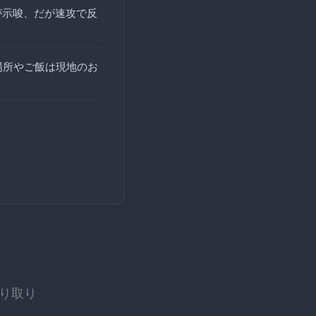
が示唆、だが速攻で反
場所やご飯は現地のお
り取り