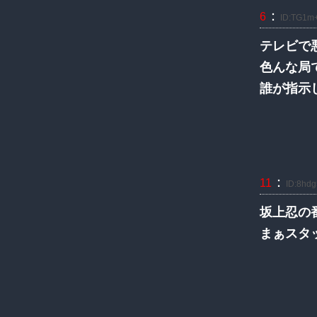
：
6
ID:TG1m+
テレビで
色んな局
誰が指示
：
11
ID:8hdg
坂上忍の
まぁスタ