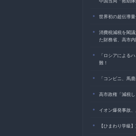
中国当局「救助隊動
世界初の超伝導量
消費税減税を閣議
た財務省、高市内
「ロシアによるハ
難！
「コンビニ、馬鹿
高市政権「減税し
イオン爆発事故、
【ひまわり学級】