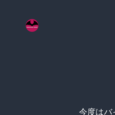
コ
ン
テ
ン
ツ
へ
ス
キ
ッ
プ
今度はバ