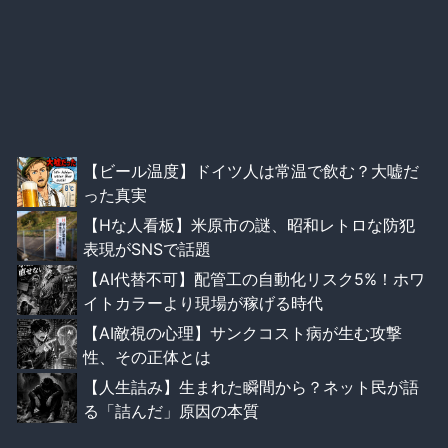
【ビール温度】ドイツ人は常温で飲む？大嘘だ
った真実
【Hな人看板】米原市の謎、昭和レトロな防犯
表現がSNSで話題
【AI代替不可】配管工の自動化リスク5%！ホワ
イトカラーより現場が稼げる時代
【AI敵視の心理】サンクコスト病が生む攻撃
性、その正体とは
【人生詰み】生まれた瞬間から？ネット民が語
る「詰んだ」原因の本質