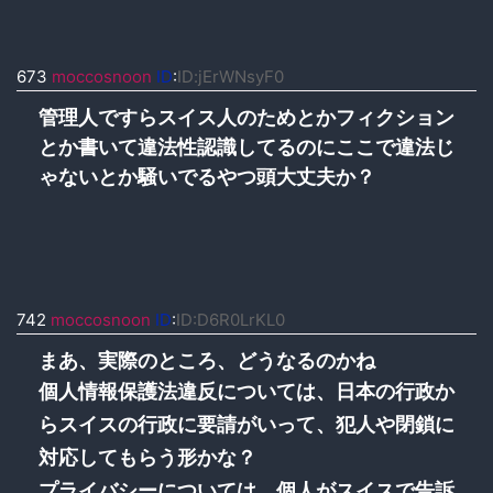
673
moccosnoon
ID
:
ID:jErWNsyF0
管理人ですらスイス人のためとかフィクション
とか書いて違法性認識してるのにここで違法じ
ゃないとか騒いでるやつ頭大丈夫か？
742
moccosnoon
ID
:
ID:D6R0LrKL0
まあ、実際のところ、どうなるのかね
個人情報保護法違反については、日本の行政か
らスイスの行政に要請がいって、犯人や閉鎖に
対応してもらう形かな？
プライバシーについては、個人がスイスで告訴