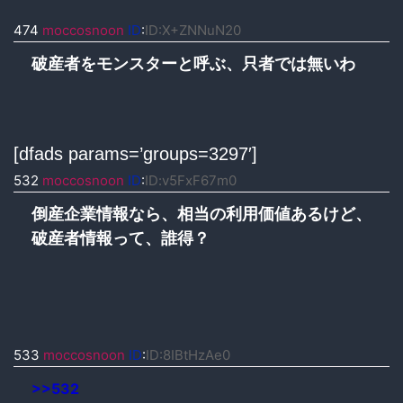
474
moccosnoon
ID
:
ID:X+ZNNuN20
破産者をモンスターと呼ぶ、只者では無いわ
[dfads params=’groups=3297′]
532
moccosnoon
ID
:
ID:v5FxF67m0
倒産企業情報なら、相当の利用価値あるけど、
破産者情報って、誰得？
533
moccosnoon
ID
:
ID:8IBtHzAe0
>>532