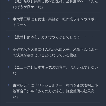
【九州名物】鶏刺し食べた医師、全身麻痺へ…「死ん
だほうが良かった」
車大手工場にも女性・高齢者…軽作業ラインやスポッ
トワーク
【悲報】熊本市、ガチでやらかしてしまう・・・・
高値で米を大量に仕入れた米卸大手、米価下落によっ
て決算が凄まじいことになっている模様
【ニュース】日本共産党の街宣車、ほんと碌でもない
な
東京駅近くに「地下シェルター」整備を正式表明…小
池百合子知事「多くの方が滞在、施設整備の効果高
い」