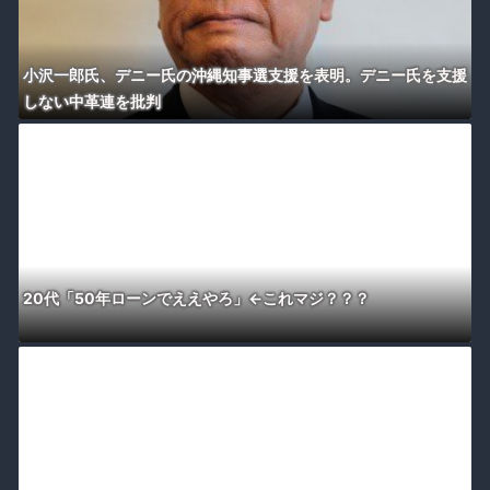
小沢一郎氏、デニー氏の沖縄知事選支援を表明。デニー氏を支援
しない中革連を批判
20代「50年ローンでええやろ」←これマジ？？？