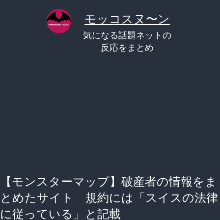
コ
モッコスヌ〜ン
ン
気になる話題ネットの
テ
反応をまとめ
ン
ツ
へ
ス
キ
ッ
プ
【モンスターマップ】破産者の情報をま
とめたサイト 規約には「スイスの法律
に従っている」と記載