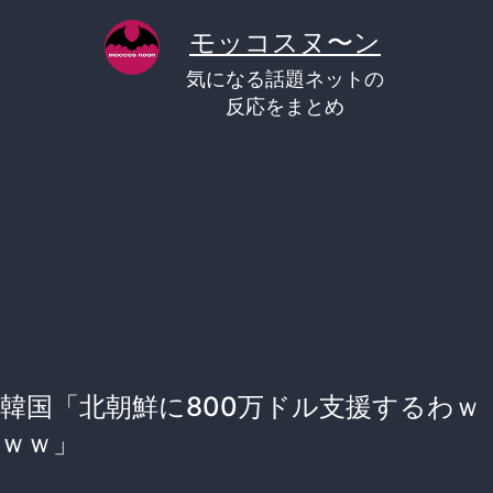
コ
モッコスヌ〜ン
ン
気になる話題ネットの
テ
反応をまとめ
ン
ツ
へ
ス
キ
ッ
プ
韓国「北朝鮮に800万ドル支援するわｗ
ｗｗ」