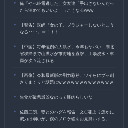
俺「やべ終電逃した」女友達「手出さないんだっ
たら泊めてもいいよ」→こうなるwww
【警告】医師『女の子、ブラジャーしないとこう
なる････』⇒！！！
【中国】毎年恒例の大洪水、今年もヤバい 湖北
省秭帰県で山洪水が市街地を直撃、工場浸水・車
両が次々流される
【画像】令和最新版の剛力彩芽、ワイらにブッ刺
さりまくりと話題にw w w w w w w w w w w w w
生食が最悪最凶なのって豚肉らしいな
佐藤二朗、妻とのハグを報告「文〇砲より遥かに
威力は弱いが、僕のノロケ砲をお見舞いする」