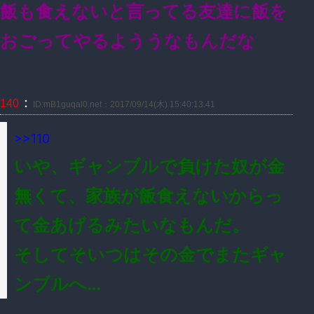
飯も食えないと言ってる友達に飯を
おごってやるよううなもんだな
：
140
ID:mB1guqal0.net：2017/09/14(木) 15:40:13.41
>>110
いや、ギャンブルで負けた奴が金
無くて、家族が飯食えないからっ
て金あげるみたいなもんだ。
そしてそいつはその金でまたギャ
ンブルへ…