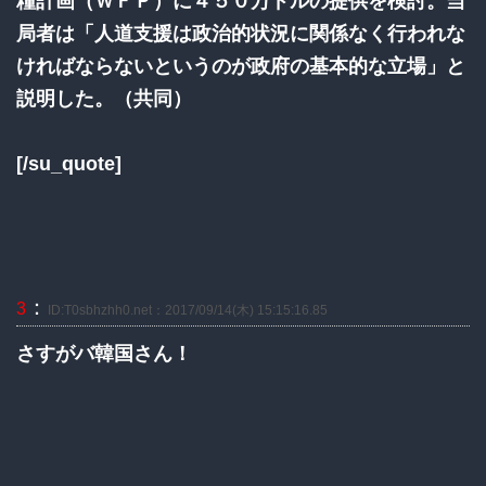
糧計画（ＷＦＰ）に４５０万ドルの提供を検討。当
局者は「人道支援は政治的状況に関係なく行われな
ければならないというのが政府の基本的な立場」と
説明した。（共同）
[/su_quote]
：
3
ID:T0sbhzhh0.net：2017/09/14(木) 15:15:16.85
さすがバ韓国さん！