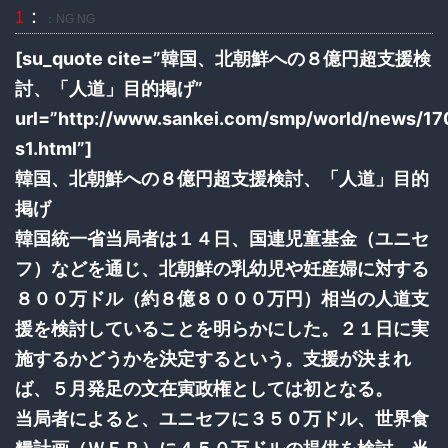
：
1
：NG NG
[su_quote cite=”韓国、北朝鮮への８億円超支援検
討、「人道」目的掲げ”
url=”http://www.sankei.com/smp/world/news/1
s1.html”]
韓国、北朝鮮への８億円超支援検討、「人道」目的
掲げ
韓国統一省当局者は１４日、国連児童基金（ユニセ
フ）などを通じ、北朝鮮の乳幼児や妊産婦に対する
８００万ドル（約８億８０００万円）相当の人道支
援を検討していることを明らかにした。２１日に実
施するかどうかを決定するという。支援が決まれ
ば、５月発足の文在寅政権としては初となる。
当局者によると、ユニセフに３５０万ドル、世界食