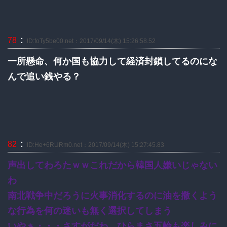
：
78
ID:foTy5be00.net：2017/09/14(木) 15:26:58.52
一所懸命、何か国も協力して経済封鎖してるのにな
んで追い銭やる？
：
82
ID:He+6RURm0.net：2017/09/14(木) 15:27:45.83
声出してわろたｗｗこれだから韓国人嫌いじゃない
わ
南北戦争中だろうに火事消化するのに油を撒くよう
な行為を何の迷いも無く選択してしまう
いやぁ・・・さすがだわ。ひらまさ五輪も楽しみに