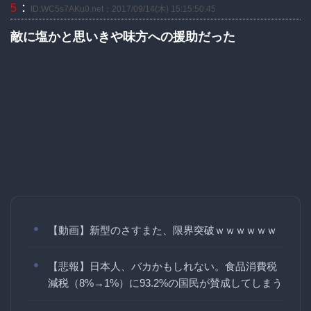
：
5
ID:WC5s7AKu0.net：2017/09/14(木) 15:15:50.45
敵に塩かと思いきや味方への援助だった
【動画】新型のさすまた、限界突破ｗｗｗｗｗｗ
【悲報】日本人、バカかもしれない。食品消費税
減税（8%→1%）に93.2%の国民が賛成してしまう