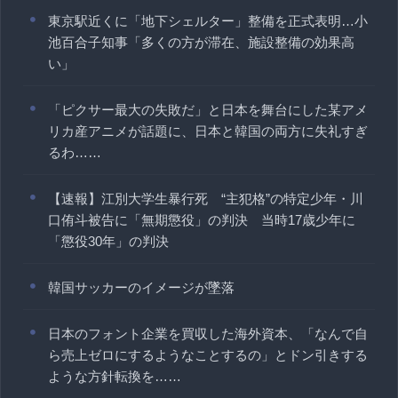
東京駅近くに「地下シェルター」整備を正式表明…小
池百合子知事「多くの方が滞在、施設整備の効果高
い」
「ピクサー最大の失敗だ」と日本を舞台にした某アメ
リカ産アニメが話題に、日本と韓国の両方に失礼すぎ
るわ……
【速報】江別大学生暴行死 “主犯格”の特定少年・川
口侑斗被告に「無期懲役」の判決 当時17歳少年に
「懲役30年」の判決
韓国サッカーのイメージが墜落
日本のフォント企業を買収した海外資本、「なんで自
ら売上ゼロにするようなことするの」とドン引きする
ような方針転換を……