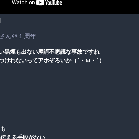
]
さん＠１周年
い黒煙も出ない摩訶不思議な事故ですね
つけれないってアホぞろいか（´・ω・`）
ても
へ伝える手段がない