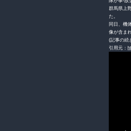
隊が事-
群馬県上
た。
同日、機
像が含ま
(記事の続
引用元：
h