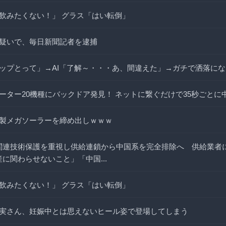
飲みたくない！」 グラス「はい転倒」
疑いで、毎日新聞記者を逮捕
ップとって」→AI「了解～・・・あ、間違えた」→ガチで洒落に
ーター20機種にバックドア発見！ ネットに繋ぐだけで35秒ごとに
製メガソーラーを締め出しｗｗｗ
国防関連技術保護を重視し供給連鎖から中国系を完全排除へ 供給業者
生産に関わらせないこと」「中国...
飲みたくない！」 グラス「はい転倒」
実さん、妊娠中とは思えないヒール姿で登場してしまう