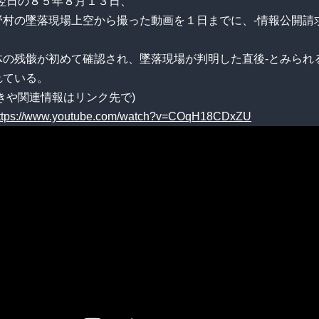
故翌日の８５年８月１３日、
野村の墜落現場上空から撮った動画を１日までに、-情報公開請
体の残骸が初めて確認され、墜落現場が判明した直後-とみられ
れている。
きや関連情報はリンク先で)
ttps://www.youtube.com/watch?v=COqH18CDxZU