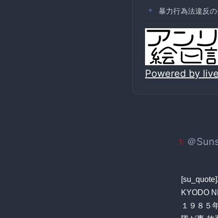
暴力行為法違反の
Powered by li
＠Suns
1:
[su_quote
KYODO 
１９８５