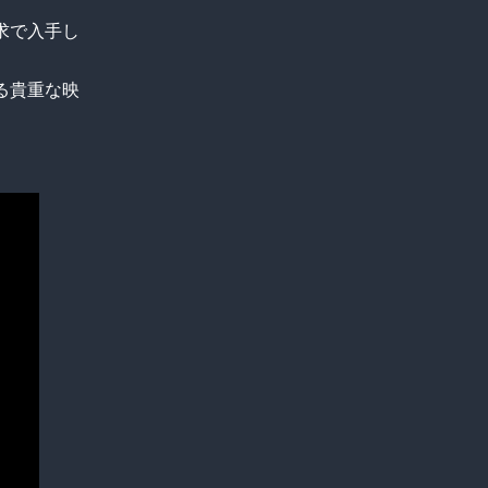
求で入手し
る貴重な映