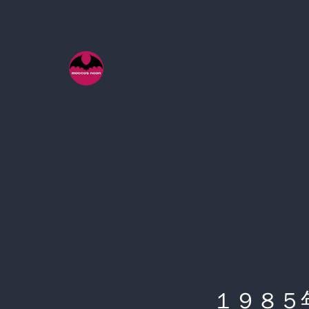
コ
ン
テ
ン
ツ
へ
ス
キ
ッ
プ
１９８５