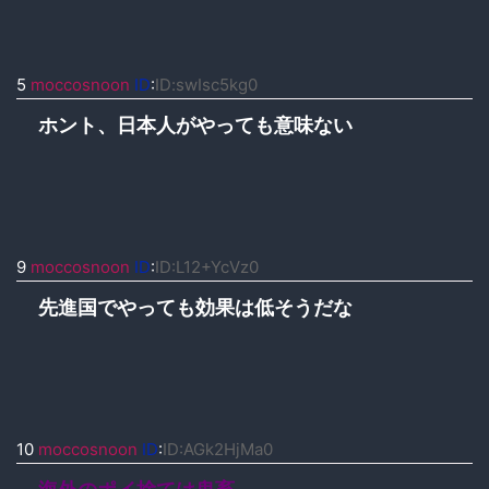
5
moccosnoon
ID
:
ID:swIsc5kg0
ホント、日本人がやっても意味ない
9
moccosnoon
ID
:
ID:L12+YcVz0
先進国でやっても効果は低そうだな
10
moccosnoon
ID
:
ID:AGk2HjMa0