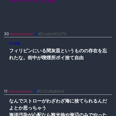
海外のポイ捨ては鬼畜
30
moccosnoon
ID
:
ID:oaUmfUV70
>>10
フィリピンにいる間灰皿というものの存在を忘
れたな。街中が喫煙所ポイ捨て自由
11
moccosnoon
ID
:
ID:zSz8qB4o0
なんでストローがわざわざ海に捨てられるんだ
よとか思っちゃう
海洋汚染が心配なら観光地や海辺のみでやった