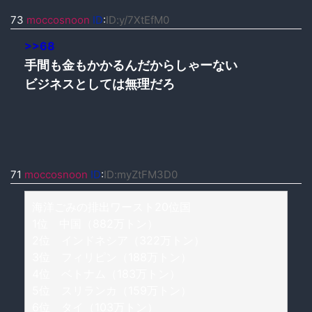
73
moccosnoon
ID
:
ID:y/7XtEfM0
>>68
手間も金もかかるんだからしゃーない
ビジネスとしては無理だろ
71
moccosnoon
ID
:
ID:myZtFM3D0
海洋ごみの排出ワースト20位国
1位 中国（882万トン）
2位 インドネシア（322万トン）
3位 フィリピン（188万トン）
4位 ベトナム（183万トン）
5位 スリランカ（159万トン）
6位 タイ（103万トン）