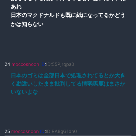
あれ
日本のマクドナルドも既に紙になってるかどう
かは知らない
24
moccosnoon
ID
:
ID:55Pjrqpa0
日本のゴミは全部日本で処理されてるとか大き
く勘違いしたまま批判してる情弱馬鹿はまさか
いないよな
25
moccosnoon
ID
:
ID:RA8gG1dh0