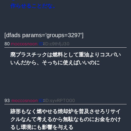
作らせることだな。
[dfads params=’groups=3297′]
80
moccosnoon
ID
:
ID:c9thfjJ30
廃プラスチックは燃料として重油よりコスパい
いんだから、そっちに使えばいいのに
93
moccosnoon
ID
:
ID:syvRPTOG0
跡形もなく燃やせる焼却炉を普及させろリサイ
クルなんて考えるから無駄なものにお金をかけ
るし環境にも影響を与える