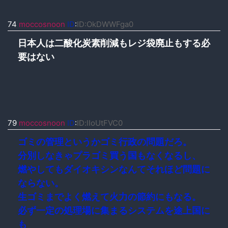
74
moccosnoon
ID
:
ID:OkDWWFga0
日本人は二酸化炭素削減もレジ袋廃止もする必
要はない
79
moccosnoon
ID
:
ID:lIoUtFVC0
ゴミの管理というかゴミ行政の問題だろ。
分別しなきゃプラゴミ買う国もなくなるし、
燃やしてもダイオキシンなんてそれほど問題に
ならない。
生ゴミまでよく燃えて火力の節約にもなる。
必ず一定の処理場に集まるシステムを途上国に
も