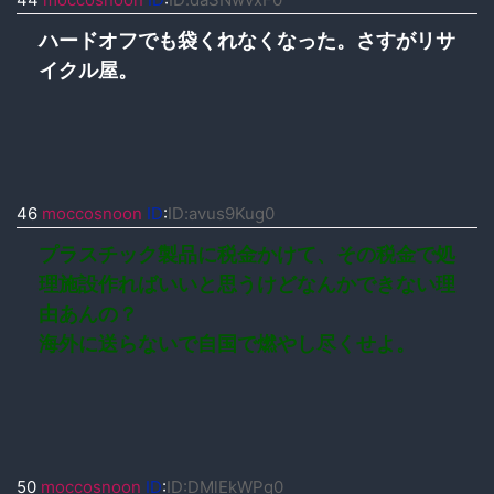
ハードオフでも袋くれなくなった。さすがリサ
イクル屋。
46
moccosnoon
ID
:
ID:avus9Kug0
プラスチック製品に税金かけて、その税金で処
理施設作ればいいと思うけどなんかできない理
由あんの？
海外に送らないで自国で燃やし尽くせよ。
50
moccosnoon
ID
:
ID:DMlEkWPq0