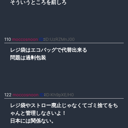
そういうところを罰しろ
110
moccosnoon
ID
:
ID:UzRZMnJ00
レジ袋はエコバッグで代替出来る
問題は過剰包装
122
moccosnoon
ID
:
ID:Kh9pXE/H0
レジ袋やストロー廃止じゃなくてゴミ捨てをち
ゃんと管理しなさいよ！
日本には関係ない。