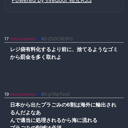
17
moccosnoon
ID
:
ID:ZSOC5E0F0
レジ袋有料化するより前に、捨てるようなゴミ
から罰金を多く取れよ
19
moccosnoon
ID
:
ID:g78q/Yzx0
日本から出たプラごみの6割は海外に輸出され
るんだよなあ
んで適当に処理されるから海に流れる
プラごみの削減は必須