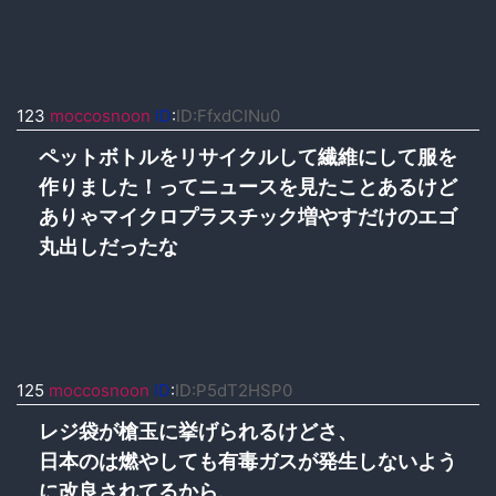
123
moccosnoon
ID
:
ID:FfxdCINu0
ペットボトルをリサイクルして繊維にして服を
作りました！ってニュースを見たことあるけど
ありゃマイクロプラスチック増やすだけのエゴ
丸出しだったな
125
moccosnoon
ID
:
ID:P5dT2HSP0
レジ袋が槍玉に挙げられるけどさ、
日本のは燃やしても有毒ガスが発生しないよう
に改良されてるから、