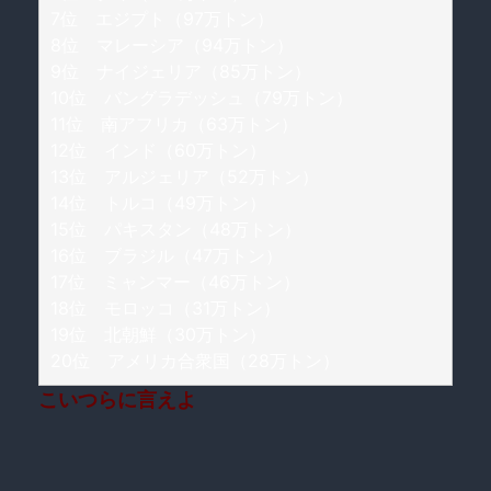
7位 エジプト（97万トン）
8位 マレーシア（94万トン）
9位 ナイジェリア（85万トン）
10位 バングラデッシュ（79万トン）
11位 南アフリカ（63万トン）
12位 インド（60万トン）
13位 アルジェリア（52万トン）
14位 トルコ（49万トン）
15位 パキスタン（48万トン）
16位 ブラジル（47万トン）
17位 ミャンマー（46万トン）
18位 モロッコ（31万トン）
19位 北朝鮮（30万トン）
20位 アメリカ合衆国（28万トン）
こいつらに言えよ