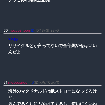
60
moccosnoon
ID
:
ID:1ByGh9skO
>>19
リサイクルとか言ってないで全部燃やせばいい
んだよ
21
moccosnoon
ID
:
ID:KPsTCqkY0
海外のマクドナルドは紙ストローになってるけ
ど、
飲んでるうちにふやけてくるし、使いにくいね