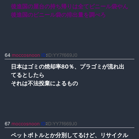
後進国の屋台の持ち帰りは全てビニール袋やん
後進国のビニール袋の排出量を調べろ
64
moccosnoon
ID
:
ID:YY7f669J0
日本はゴミの焼却率80％、プラゴミが流れ出
てるとしたら
それは不法投棄によるもの
67
moccosnoon
ID
:
ID:YY7f669J0
ペットボトルとか分別してるけど、リサイクル