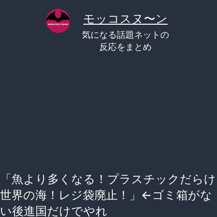
コ
モッコスヌ〜ン
ン
気になる話題ネットの
テ
反応をまとめ
ン
ツ
へ
ス
キ
ッ
プ
「魚より多くなる！プラスチックだらけ
世界の海！レジ袋廃止！」←ゴミ箱がな
い後進国だけでやれ