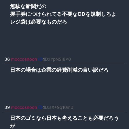
無駄な新聞だの
握手券につけられてる不要なCDを規制しろよ
レジ袋は必要なものだろ
36
moccosnoon
ID
:
ID:lYpNSi8x0
日本の場合は企業の経費削減の言い訳だろ
39
moccosnoon
ID
:
ID:sX+9q10m0
日本のゴミなら日本も考えることも必要だろう
が