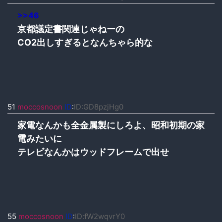
>>46
京都議定書関連じゃねーの
CO2出しすぎるとなんちゃら的な
51
moccosnoon
ID
:
ID:GD8pzjHg0
家電なんかも全金属製にしろよ、昭和初期の家
電みたいに
テレビなんかはウッドフレームで出せ
55
moccosnoon
ID
:
ID:fW2wqvrY0