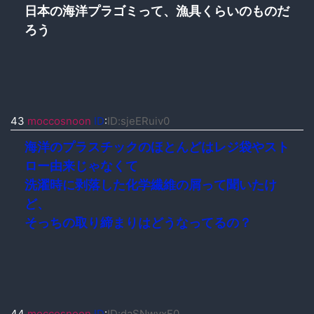
日本の海洋プラゴミって、漁具くらいのものだ
ろう
43
moccosnoon
ID
:
ID:sjeERuiv0
海洋のプラスチックのほとんどはレジ袋やスト
ロー由来じゃなくて
洗濯時に剥落した化学繊維の屑って聞いたけ
ど、
そっちの取り締まりはどうなってるの？
44
moccosnoon
ID
:
ID:daSNwvxF0