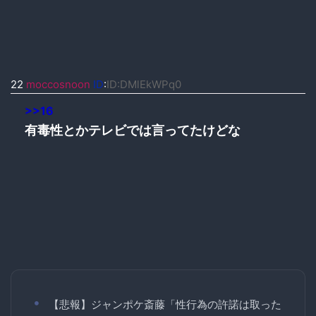
22
moccosnoon
ID
:
ID:DMlEkWPq0
>>16
有毒性とかテレビでは言ってたけどな
【悲報】ジャンポケ斎藤「性行為の許諾は取った