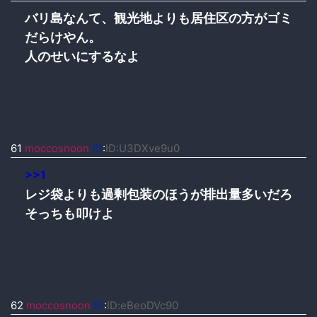
バリ島なんて、観光地よりも居住区の方がゴミ
だらけやん。
人のせいにするなよ
61
moccosnoon
ID
:
ID:U3DXve9u0
>>1
レジ袋よりも過剰包装のほうが排出量多いだろ
そっちも叩けよ
62
moccosnoon
ID
:
ID:eBeoDVc90