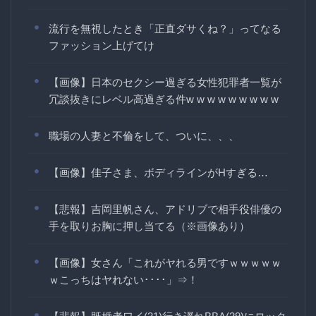
流行を無視したとき「正直ダサくね？」ってなる
ファッション上げてけ
【画像】日本のセクシー過ぎる女性犯罪者一覧が
冗談抜きにレベル高過ぎる件w w w w w w w w w
職場の人妻と不倫をして、ついに、、、
【画像】佳子さま、ボディラインがHすぎる…
【悲報】吉岡里帆さん、アドリブで相手役俳優の
手を取りお胸に押し当てる（※画像あり）
【画像】女さん「これがヤれる男ですｗｗｗｗｗ
ｗこっちはヤれない････」⇒！