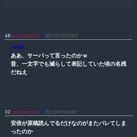
48
moccosnoon
ID
:
ID:LqYc03UK0
>>30
ああ、サーバって言ったのかｗ
昔、一文字でも減らして表記していた頃の名残
だねえ
32
moccosnoon
ID
:
ID:qXuYa3za0
安倍が原稿読んでるだけなのがまたバレてしま
ったのか