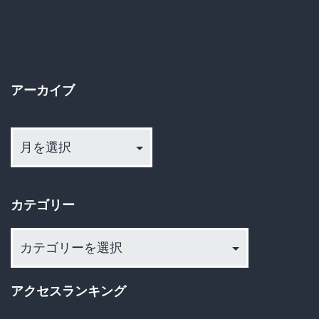
ョ
ン
アーカイブ
ア
ー
カ
イ
カテゴリー
ブ
カ
テ
ゴ
アクセスランキング
リ