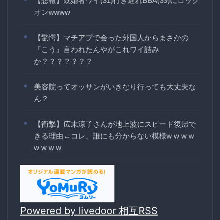
【悲報】既婚者ワイ(31)行き遅れBBA(39)にロック
オンwwww
【驚愕】マチアプで会った外国人からまさかの
『こう』言われたんやがこれワイ詰み
か？？？？？？？
美容院ってオッサンがいきなり行っても大丈夫な
ん？
【衝撃】広末涼子さんが地上波にスピード復帰で
きる理由←コレ、誰にも分からない模様w w w w
w w w w
Powered by livedoor 相互RSS