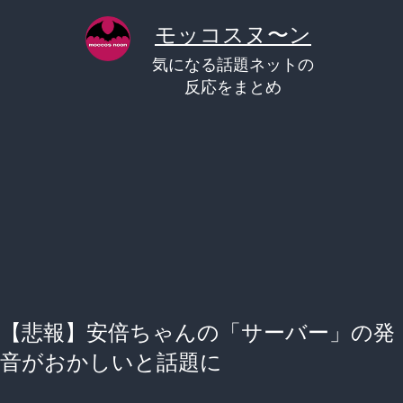
コ
モッコスヌ〜ン
ン
気になる話題ネットの
テ
反応をまとめ
ン
ツ
へ
ス
キ
ッ
プ
【悲報】安倍ちゃんの「サーバー」の発
音がおかしいと話題に