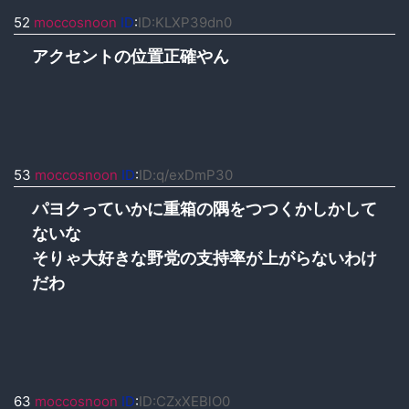
52
moccosnoon
ID
:
ID:KLXP39dn0
アクセントの位置正確やん
53
moccosnoon
ID
:
ID:q/exDmP30
パヨクっていかに重箱の隅をつつくかしかして
ないな
そりゃ大好きな野党の支持率が上がらないわけ
だわ
63
moccosnoon
ID
:
ID:CZxXEBlO0