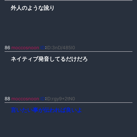
外人のような訛り
86
moccosnoon
ID
:
ID:3nD/485l0
ネイティブ発音してるだけだろ
88
moccosnoon
ID
:
ID:rgy9+2tN0
言いたい事が伝われば良いよ