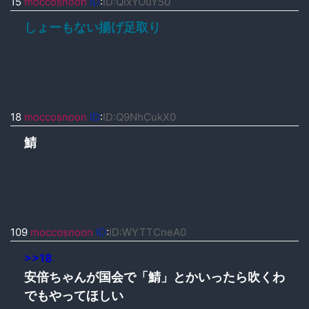
15
moccosnoon
ID
:
ID:QixYOuY50
しょーもない揚げ足取り
18
moccosnoon
ID
:
ID:Q9NhCukX0
鯖
109
moccosnoon
ID
:
ID:WYTTCneA0
>>18
安倍ちゃんが国会で「鯖」とかいったら吹くわ
でもやってほしい