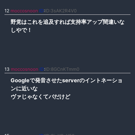
12
moccosnoon
ID
:
ID:3sAK2R4V0
野党はこれを追及すれば支持率アップ間違いな
しやで！
13
moccosnoon
ID
:
ID:8GCnKTmm0
Googleで発音させたserverのイントネーショ
ンに近いな
ヴァじゃなくてバだけど