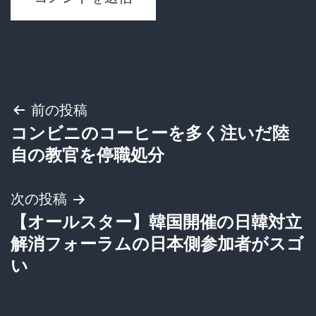
投
前の投稿
コンビニのコーヒーを多く注いだ陸
稿
自の教官を停職処分
ナ
次の投稿
ビ
【オールスター】韓国開催の日韓対立
ゲ
解消フォーラムの日本側参加者がスゴ
い
ー
シ