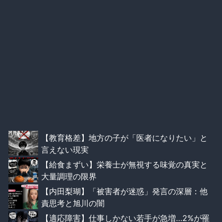
【教育格差】地方の子が「医者になりたい」と
言えない現実
【給食まずい】栄養士が無視する味覚の真実と
大量調理の限界
【内田梨瑚】「被害者が迷惑」発言の深層：他
責思考と旭川の闇
【適応障害】仕事しかない若手が急増…2%が罹