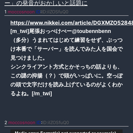
ー」の発音がおかしいと話題に
1
moccosnoon
ID
:
ID:iIZOSfuQ0
https://www.nikkei.com/article/DGXMZO52
[m_twi]尾張おっぺけぺー@toubennbenn
（多分）うまれてはじめて練習をせず、ぶっつ
け本番で「サーバー」を読んでみた人を国会で
見つけました。
シンクライアント方式とかそっちの話よりも、
この謎の抑揚（？）で頭がいっぱいに。空っぽ
の頭で文字だけを読み上げているのがよくわか
るよね。[/m_twi]
2
moccosnoon
ID
:
ID:iIZOSfuQ0
Media error: Format(s) not supported or source(s)