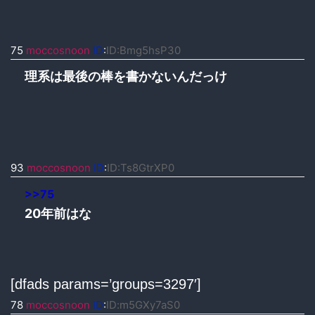
75
moccosnoon
ID
:
ID:Bmg5hsP30
理系は最後の棒を書かないんだっけ
93
moccosnoon
ID
:
ID:Ts8GtrXP0
>>75
20年前はな
[dfads params=’groups=3297′]
78
moccosnoon
ID
:
ID:m5GXy7aS0