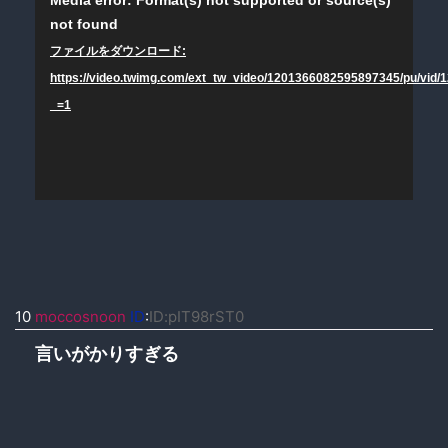
動
not found
画
プ
ファイルをダウンロード:
レ
https://video.twimg.com/ext_tw_video/1201366082595897345/pu/vi
ー
_=1
ヤ
ー
10
moccosnoon
ID
:
ID:pIT98rST0
言いがかりすぎる