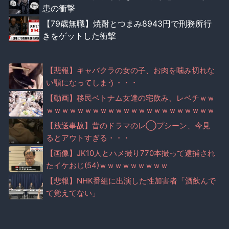
患の衝撃
【79歳無職】焼酎とつまみ8943円で刑務所行
きをゲットした衝撃
【悲報】キャバクラの女の子、お肉を噛み切れな
い顎になってしまう・・・
【動画】移民ベトナム女達の宅飲み、レベチｗｗ
ｗｗｗｗｗｗｗｗｗｗｗｗｗｗｗｗｗｗｗｗｗｗ
【放送事故】昔のドラマのレ◯プシーン、今見
るとアウトすぎる・・・
【画像】JK10人とハメ撮り770本撮って逮捕され
たイケおじ(54)ｗｗｗｗｗｗｗｗｗ
【悲報】NHK番組に出演した性加害者「酒飲んで
て覚えてない」