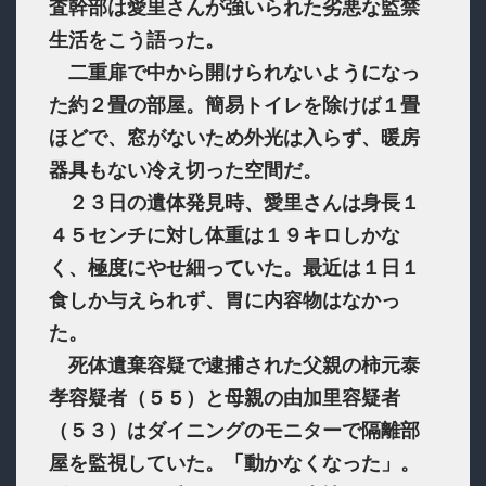
査幹部は愛里さんが強いられた劣悪な監禁
生活をこう語った。
二重扉で中から開けられないようになっ
た約２畳の部屋。簡易トイレを除けば１畳
ほどで、窓がないため外光は入らず、暖房
器具もない冷え切った空間だ。
２３日の遺体発見時、愛里さんは身長１
４５センチに対し体重は１９キロしかな
く、極度にやせ細っていた。最近は１日１
食しか与えられず、胃に内容物はなかっ
た。
死体遺棄容疑で逮捕された父親の柿元泰
孝容疑者（５５）と母親の由加里容疑者
（５３）はダイニングのモニターで隔離部
屋を監視していた。「動かなくなった」。