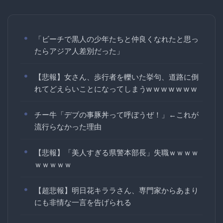
「ビーチで黒人の少年たちと仲良くなれたと思っ
たらアジア人差別だった」
【悲報】女さん、歩行者を轢いた挙句、道路に倒
れてどえらいことになってしまうw w w w w w w
チー牛「デブの事豚丼って呼ぼうぜ！」←これが
流行らなかった理由
【悲報】「美人すぎる県警本部長」失職ｗｗｗｗ
ｗｗｗｗｗ
【超悲報】明日花キララさん、専門家からあまり
にも非情な一言を告げられる