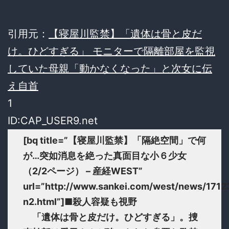
引用元：
【寝屋川監禁】「遺体は骨と皮だ
け。ひどすぎる」 モニターで隔離部屋を監視
していた母親「動かなくなった」と次女に伝
え自首
1
ID:CAP_USER9.net
[bq title=”【寝屋川監禁】「隔絶空間」で何
が…突如消息を絶った真面目な小６少女
（2/2ページ） – 産経WEST”
url=”http://www.sankei.com/west/news/171
n2.html”]■殺人容疑も視野
「遺体は骨と皮だけ。ひどすぎる」。捜