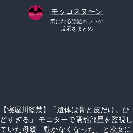
コ
モッコスヌ〜ン
ン
気になる話題ネットの
テ
反応をまとめ
ン
ツ
へ
ス
キ
ッ
プ
【寝屋川監禁】「遺体は骨と皮だけ。ひ
どすぎる」 モニターで隔離部屋を監視し
ていた母親「動かなくなった」と次女に