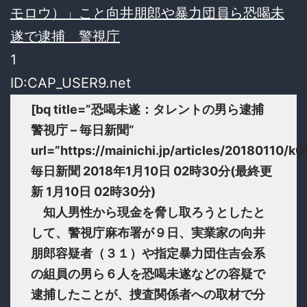
モロウ）」こと向井朋郎や暴力団員ら恐喝未
遂で逮捕 警視庁
1
ID:CAP_USER9.net
[bq title=”恐喝未遂：タレントの男ら逮捕
警視庁 – 毎日新聞”
url=”https://mainichi.jp/articles/20180110
毎日新聞 2018年1月10日 02時30分(最終更
新 1月10日 02時30分)
知人男性から現金を脅し取ろうとしたと
して、警視庁麻布署が９日、実業家の向井
朋郎容疑者（３１）や指定暴力団住吉会系
の組員の男ら６人を恐喝未遂などの容疑で
逮捕したことが、捜査関係者への取材で分