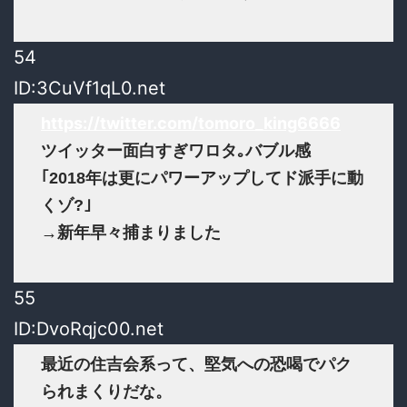
54
ID:3CuVf1qL0.net
https://twitter.com/tomoro_king6666
ツイッター面白すぎワロタ｡バブル感
｢2018年は更にパワーアップしてド派手に動
くゾ?｣
→新年早々捕まりました
55
ID:DvoRqjc00.net
最近の住吉会系って、堅気への恐喝でパク
られまくりだな。