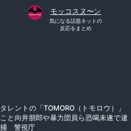
コ
モッコスヌ〜ン
ン
気になる話題ネットの
テ
反応をまとめ
ン
ツ
へ
ス
キ
ッ
プ
タレントの「TOMORO（トモロウ）」
こと向井朋郎や暴力団員ら恐喝未遂で逮
捕 警視庁