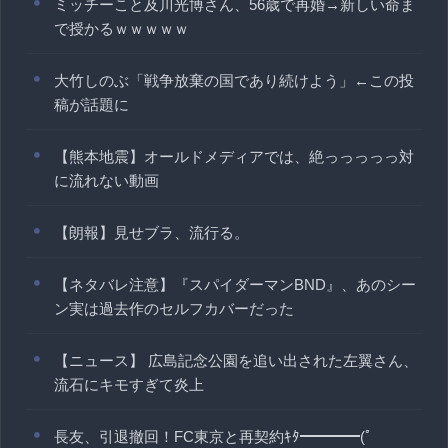
ミッチーこと及川光博さん、56歳で再婚→新しい命ま
で授かるｗｗｗｗｗ
大竹しのぶ「戦争放棄の国であり続けよう」←この投
稿が話題に
【熊本地震】オールドメディアでは、絶っっっっっ対
に流れない動画
【朗報】見せブラ、流行る。
【ネタバレ注意】『スパイダーマンBND』、あのシー
ン実は過去作のセルフカバーだった
【ニュース】 広島記念公園を追い出された左翼さん、
流石にキモすぎて炎上
長友、引退撤回！FC東京と再契約ｷﾀ━━━━(ﾟ