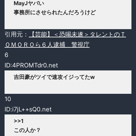
MayJヤバい
事務所にさせられたんだろうけど
引用元：
【芸能】＜恐喝未遂＞タレントのＴ
ＯＭＯＲＯら６人逮捕 警視庁
6
ID:4PROMTdr0.net
吉田豪がツイで速攻イジってたw
10
ID:i7jL++sQ0.net
>>1
この人か？