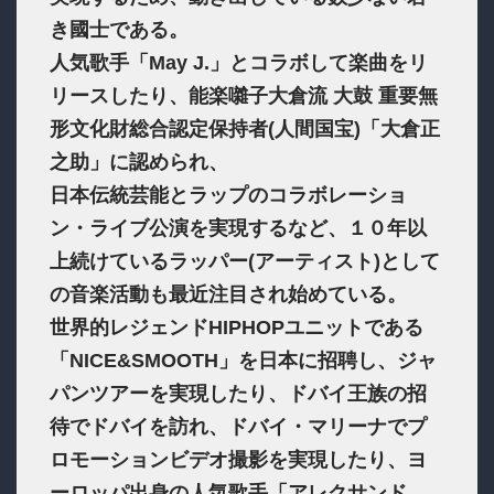
き國士である。
人気歌手「May J.」とコラボして楽曲をリ
リースしたり、能楽囃子大倉流 大鼓 重要無
形文化財総合認定保持者(人間国宝)「大倉正
之助」に認められ、
日本伝統芸能とラップのコラボレーショ
ン・ライブ公演を実現するなど、１０年以
上続けているラッパー(アーティスト)として
の音楽活動も最近注目され始めている。
世界的レジェンドHIPHOPユニットである
「NICE&SMOOTH」を日本に招聘し、ジャ
パンツアーを実現したり、ドバイ王族の招
待でドバイを訪れ、ドバイ・マリーナでプ
ロモーションビデオ撮影を実現したり、ヨ
ーロッパ出身の人気歌手「アレクサンド