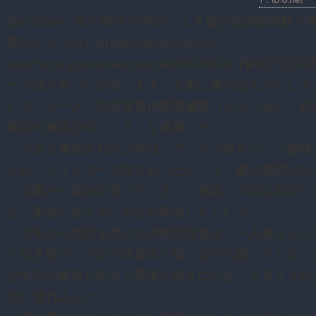
[bq title=”“あの事件”が再び…１４歳少女誘拐容
開けたら” url=”https://www.tokyo-
sports.co.jp/nonsec/social/937483/”]警
ーで知り合った少女（１４）を家に連れ込んだとして
いで、ラーメン店従業員仲間理優聖（りゅうせい）容
東区の無職少年（１８）を逮捕した。
少女と逮捕された少年は、アイドル好きという趣味
５日、ツイッターで知り合ったという。家出願望があ
「父親から虐待を受けている」と相談。少年は自宅へ
が、家族と住んでいるため断念したという。
少年から相談を受けた仲間容疑者は「一人暮らしだ
と引き受け、少女が未成年と知りながら誘ったとみら
少女宅の最寄り駅まで電車で迎えに行き、２月１９日
宅に連れ込んだ。