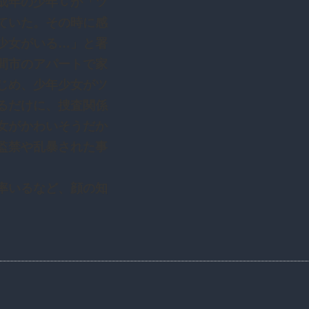
成年の少年Ｃが「ツ
ていた。その時に感
少女がいる…」と署
間市のアパートで家
じめ、少年少女がツ
るだけに、捜査関係
女がかわいそうだか
監禁や乱暴された事
率いるなど、顔の知