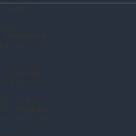
疑で男２人逮捕 フタを
視庁深川署は２日、ツイッタ
、未成年者誘拐の疑
疑者（２１）と、江
のつながりで２月１
った少女は少年に
かくまおうとした
からうちに来いよ」
れる。仲間容疑者は
から３月１日まで自