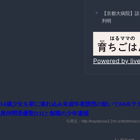
【京都大病院】誤
判明
Powered by li
14歳少女を家に連れ込み未成年者誘拐の疑いでAKBヲ
員仲間理優聖(21)と無職の少年逮捕
引用元：http://hayabusa3.2ch.sc/test/read.c
1：ID:0.net