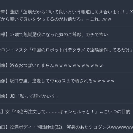
衝撃】蓮舫「蓮舫だから叩いて良いという報道に向き合います！」
だから叩いて良いをやってるのがお前だろ」←これ…w w
悲報】17歳で無期懲役になった奴のご尊顔、ガチで怖い
ーロン・マスク「中国のロボットはデタラメで遠隔操作してるだけ
画像】浴衣おつぱいたまらんｗｗｗｗｗｗｗｗｗｗｗ
画像】坂口杏里、逃走してウ●カスまで晒されるｗｗｗｗｗ
画像】JD「私って顔でかい？」
謎】女「43億円注文して………キャンセルっと！」←こいつの目的
画】役満ボディ・岡田紗佳(32)、渾身のあたシコダンスwwwwww