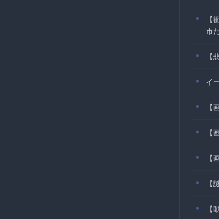
【
市
【
イ
【
【
【
【
【動