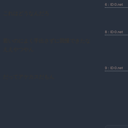
6：ID:0.net
これはどうなんだろ
8：ID:0.net
若いのによく手出さずに我慢できたな
ええやつやん
9：ID:0.net
だってアケカスだもん