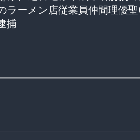
タのラーメン店従業員仲間理優聖(
逮捕