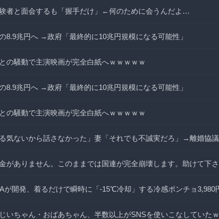
験者と面会するも「握手だけ」←何のために会うんだよ…
の8.9兆円へ →政府「最終的に10兆円規模になる可能性」
との騒動で主演映画が完全白紙へｗｗｗｗｗ
の8.9兆円へ →政府「最終的に10兆円規模になる可能性」
との騒動で主演映画が完全白紙へｗｗｗｗｗ
る気ないから話さなかった」妻「それでも不誠実だろ」→離婚協議
金がありません。このままでは国連が完全崩壊します。助けて下さ
Aが開発、着るだけで瞬時に「-15℃冷却」する冷感ポンチョ3,980
じいちゃん・おばあちゃん、半数以上がSNSを使いこなしていた