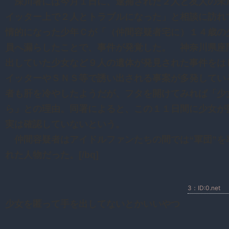
深川署には今月１日に、逮捕された２人と友人の未
イッター上で２人とトラブルになった」と相談に訪れ
情的になった少年Ｃが「（仲間容疑者宅に）１４歳の
員へ漏らしたことで、事件が発覚した。 神奈川県座
出していた少女など９人の遺体が発見された事件をは
イッターやＳＮＳ等で誘い出される事案が多発してい
者も肝を冷やしたようだが、フタを開けてみれば「少
ら」との理由。同署によると、この１１日間に少女が
実は確認していないという。
仲間容疑者はアイドルファンたちの間では“軍団”を
れた人物だった。[/bq]
3：ID:0.net
少女を匿って手を出してないとかいいやつ