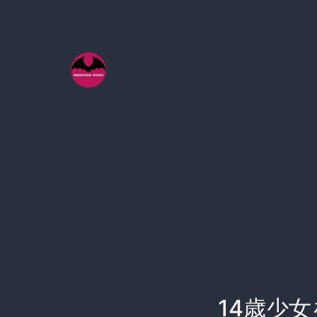
コ
ン
テ
ン
ツ
へ
ス
キ
ッ
プ
14歳少