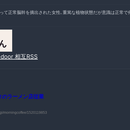
って正常脳幹を摘出された女性､重篤な植物状態だが意識は正常で
vedoor 相互RSS
タのラーメン店従業
gi/morningcoffee/1520119853