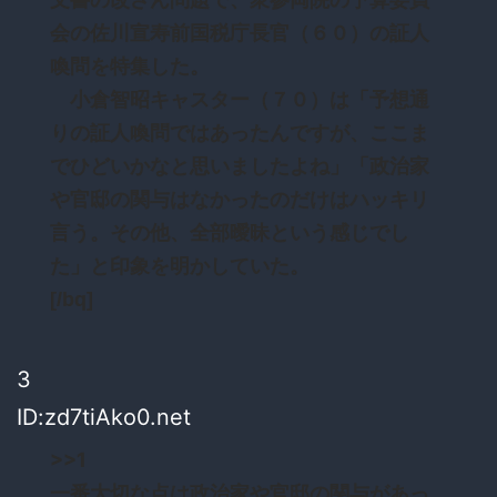
会の佐川宣寿前国税庁長官（６０）の証人
喚問を特集した。
小倉智昭キャスター（７０）は「予想通
りの証人喚問ではあったんですが、ここま
でひどいかなと思いましたよね」「政治家
や官邸の関与はなかったのだけはハッキリ
言う。その他、全部曖昧という感じでし
た」と印象を明かしていた。
[/bq]
3
ID:zd7tiAko0.net
>>1
一番大切な点は政治家や官邸の関与があっ