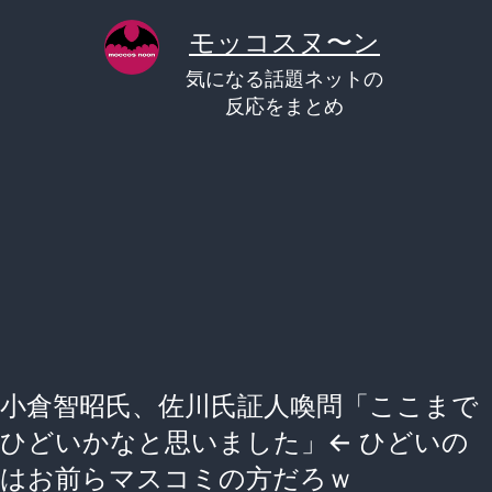
コ
モッコスヌ〜ン
ン
気になる話題ネットの
テ
反応をまとめ
ン
ツ
へ
ス
キ
ッ
プ
小倉智昭氏、佐川氏証人喚問「ここまで
ひどいかなと思いました」← ひどいの
はお前らマスコミの方だろｗ