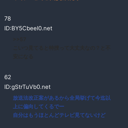
78
ID:BY5CbeeI0.net
>>57
こいつ見てると特捜って大丈夫なの？と不
安になる
62
ID:gStrTuVb0.net
放送法改正案があるから全局挙げて今迄以
上に偏向してくるでー
自分はもうほとんどテレビ見てないけど