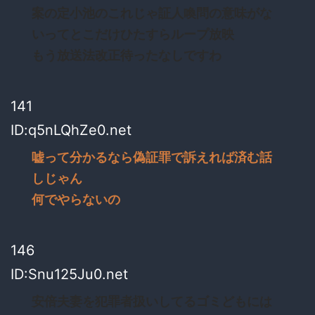
案の定小池のこれじゃ証人喚問の意味がな
いってとこだけひたすらループ放映
もう放送法改正待ったなしですわ
141
ID:q5nLQhZe0.net
嘘って分かるなら偽証罪で訴えれば済む話
しじゃん
何でやらないの
146
ID:Snu125Ju0.net
安倍夫妻を犯罪者扱いしてるゴミどもには