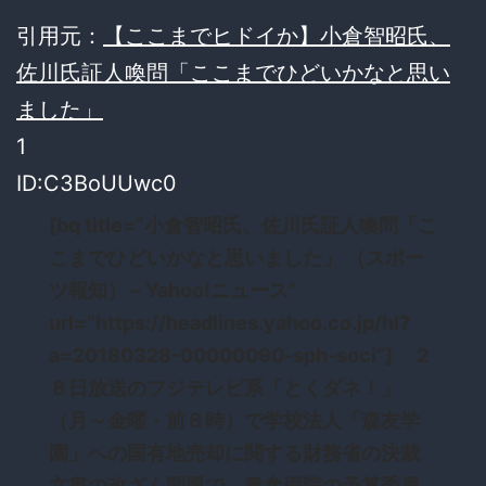
引用元：
【ここまでヒドイか】小倉智昭氏、
佐川氏証人喚問「ここまでひどいかなと思い
ました」
1
ID:C3BoUUwc0
[bq title=”小倉智昭氏、佐川氏証人喚問「こ
こまでひどいかなと思いました」 （スポー
ツ報知） – Yahoo!ニュース”
url=”https://headlines.yahoo.co.jp/hl?
a=20180328-00000090-sph-soci”] ２
８日放送のフジテレビ系「とくダネ！」
（月～金曜・前８時）で学校法人「森友学
園」への国有地売却に関する財務省の決裁
文書の改ざん問題で、衆参両院の予算委員