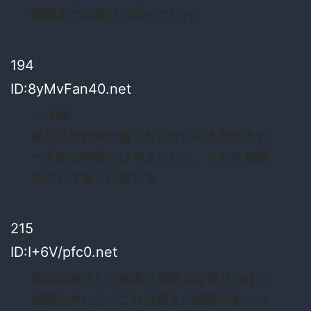
喫茶店で自慢げに語ってたわ
194
ID:8yMvFan40.net
>>189
振り込め詐欺が無くならないのも分かるわ
一方的な情報だけ与えられて、それを鵜呑
みにして直ぐに信じる
215
ID:I+6V/pfc0.net
放送法改正して報道と感想会は切り分けて
感想会中には「これは個人の感想です」っ