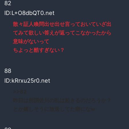
82
ID:L+O8dbQT0.net
散々証人喚問出せ出せ言っておいていざ出
てみて欲しい答えが返ってこなかったから
意味がないって
ちよっと酷すぎない？
88
ID:kRrxu25r0.net
>>82
昨日は所謂佐川の乱は起きるのだろうか？
とか嬉しそうに放送してた癖になw