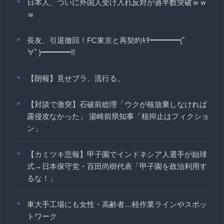
日本人、ついに外国人受け入れ反対が過半数突破ｗｗ
ｗ
長友、引退撤回！FC東京と再契約ｷﾀ━━━━(ﾟ
∀ﾟ)━━━━!!
【朗報】見せブラ、流行る。
【対談で激突】石破前総理「ウクが核放棄しなければ
露侵攻なかった」 湯崎前県知事「核抑止はフィクショ
ン」
【カミツキ悲報】甲子園でインドネシア人選手が始球
式→日本保守党・百田尚樹代表「甲子園を政治利用す
るな！」
車大手工場にも女性・高齢者…軽作業ラインやスポッ
トワーク