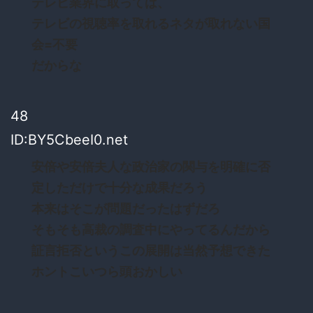
テレビ業界に取っては、
テレビの視聴率を取れるネタが取れない国
会=不要
だからな
48
ID:BY5CbeeI0.net
安倍や安倍夫人な政治家の関与を明確に否
定しただけで十分な成果だろう
本来はそこが問題だったはずだろ
そもそも高裁の調査中にやってるんだから
証言拒否というこの展開は当然予想できた
ホントこいつら頭おかしい