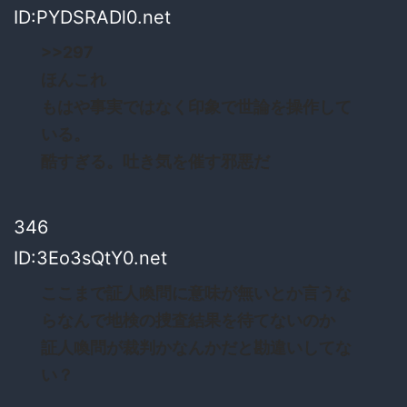
ID:PYDSRADl0.net
>>297
ほんこれ
もはや事実ではなく印象で世論を操作して
いる。
酷すぎる。吐き気を催す邪悪だ
346
ID:3Eo3sQtY0.net
ここまで証人喚問に意味が無いとか言うな
らなんで地検の捜査結果を待てないのか
証人喚問が裁判かなんかだと勘違いしてな
い？