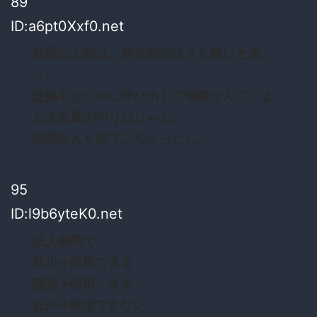
89
ID:a6pt0Xxf0.net
普通の人間は、野党側のほうを酷いと思
う。
証拠もないのに呼び出して恫喝なんて、ま
んま左翼のやり口じゃん。
結局なんも出てこなかったし。
95
ID:l9b6yteK0.net
証人喚問で
前川→信用できる
籠池→信用できる
佐川→信用できない