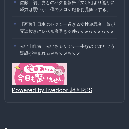
佐藤二朗、妻とのハグを報告「文〇砲より遥かに
威力は弱いが、僕のノロケ砲をお見舞いする」
【画像】日本のセクシー過ぎる女性犯罪者一覧が
冗談抜きにレベル高過ぎる件w w w w w w w w w
みい山作者、みいちゃんでチー牛なのではという
疑惑が生まれるｗｗｗｗｗｗｗ
Powered by livedoor 相互RSS