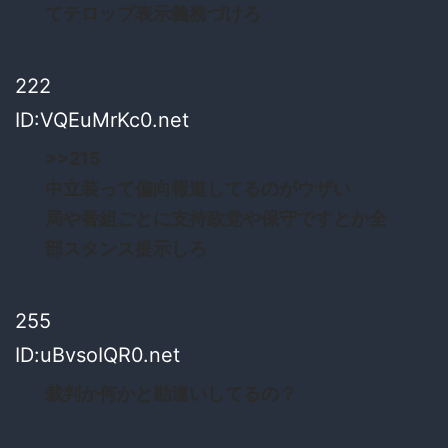
てテロップ表示義務づけろ
222
ID:VQEuMrKc0.net
>>215
中立装って偏向報道してるのがウザい
局や番組ごとに支持政党や保守ですとか全
部スタンス提示しろ
255
ID:uBvsoIQR0.net
裁判か何かと勘違いしてるの？