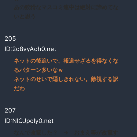
あの狡猾なマスコミ連中は絶対に諦めてな
いと思う
205
ID:2o8vyAoh0.net
ネットの後追いで、報道せざるを得なくな
るパターン多いなｗ
ネットのせいで隠しきれない。敵視する訳
だわ
207
ID:NICJpoIy0.net
なんで改竄した？ → おまえ等が改竄す