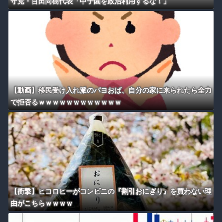
守党・百田尚樹代表「甲子園を政治利用するな！」
【動画】移民受け入れ派のパヨおば、自分の家に来られたら全力
で拒否るｗｗｗｗｗｗｗｗｗｗｗｗ
【衝撃】ヒコロヒーがコンビニの『割引おにぎり』を買わない理
由がこちらｗｗｗｗ