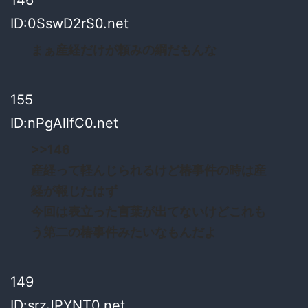
ID:0SswD2rS0.net
まぁ産経だけが頼みの綱だもんな
155
ID:nPgAllfC0.net
>>146
産経って軽んじられるけど椿事件の時は産
経が報じたはず
今回は表立った言葉が出てないけどこれも
う第二の椿事件みたいなもんだよ
149
ID:srzJPYNT0.net