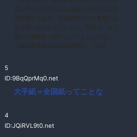
及も手伝ってのこんな過酷な状況が佐川氏
の誤答弁を生み、文書改竄という最悪の結
果を導いていたとしたら…。国会は、全く
笑えぬ喜劇を上演中ということになる。
（論説委員兼政治部編集委員） [/bq]
5
ID:9BqQprMq0.net
大手紙＝全国紙ってことな
4
ID:JQiRVL9t0.net