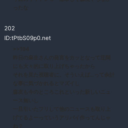
ったな
202
ID:tPtbS09p0.net
>>194
昨日の麻生さんの発言をカッとなって迂闊
にも大々的に取り上げちゃったから
それを見た視聴者に、そういえば…って余計
な事に気づかれるとマズイし
森友も今のところこれといった新しいニュ
ース無いし
一旦引いたフリして他のニュースも取り上
げてるよーっていうアリバイ作ってんじゃ
ね？