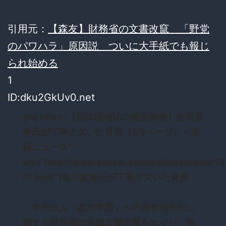
引用元：
【森友】財務省の文書改竄 「野党
のパワハラ」原因説 ついに大手紙でも報じ
られ始める
1
ID:dku2GkUv0.net
[bq title=”【阿比留瑠比の極言御免】佐川宣
寿氏が丁寧さ欠いた背景（1/3ページ） – 産
経ニュース”
url=”http://www.sankei.com/politics/news/
n1.html”]佐川宣寿氏が丁寧さ欠いた背景
学校法人「森友学園」への国有地売却に
関する財務省の決裁文書改竄をめぐり、衆