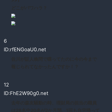
>>1
どこがパワハラ？
6
ID:rfENGoaU0.net
佐川が証人喚問で喋ってたのに今の今まで
報じられてなかったんですか！？
12
ID:FhE2W90g0.net
去年の森友騒動の時、理財局の担当の職員
は28名中20名が2か月間、1回も自宅帰って