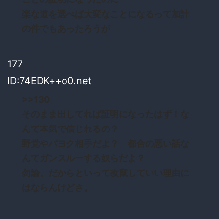
楽な道を選べば大変なことになるって加計
の件でもあったろうが
177
ID:74EDK++o0.net
>>130
そのまま出してれば証明になったはず！な
んて本気で信じれるの？
野党やパヨク相手だよ？ 都合の悪い話な
んてガンスルーする奴らだよ？
勿論、だからといって改竄していい理由に
はならんけどさ。