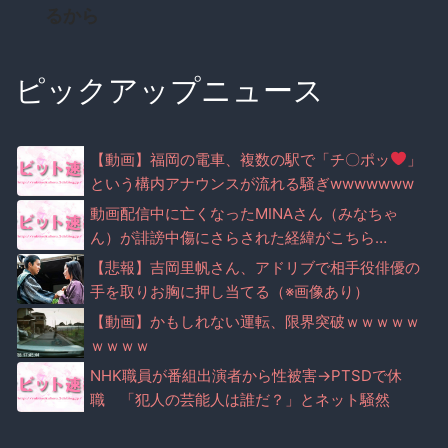
るから
ピックアップニュース
【動画】福岡の電車、複数の駅で「チ〇ポッ
」
という構内アナウンスが流れる騒ぎwwwwwww
ww
動画配信中に亡くなったMINAさん（みなちゃ
ん）が誹謗中傷にさらされた経緯がこちら…
【悲報】吉岡里帆さん、アドリブで相手役俳優の
手を取りお胸に押し当てる（※画像あり）
【動画】かもしれない運転、限界突破ｗｗｗｗｗ
ｗｗｗｗ
NHK職員が番組出演者から性被害→PTSDで休
職 「犯人の芸能人は誰だ？」とネット騒然