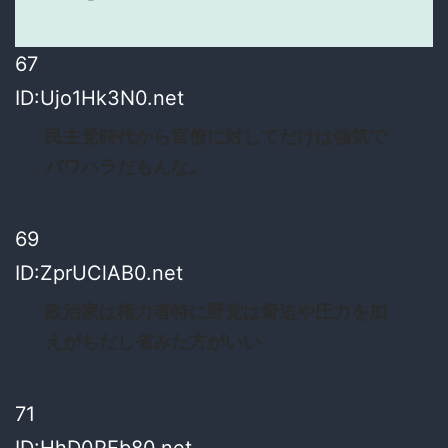
67
ID:Ujo1Hk3N0.net
民主党時代から官僚に対してだけは強気で
パワハラだもんな。
69
ID:ZprUClAB0.net
政治家は権力者特に野党は脅迫や圧力を加
えがちだし省みた方がいい
71
ID:HhD0PEb80.net