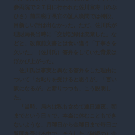
参両院で２７日に行われた佐川宣寿（のぶ
ひさ）前国税庁長官の証人喚問では特段、
目新しい話は出なかった。ただ、佐川氏が
理財局長当時に「交渉記録は廃棄した」な
どと、改竄前文書とは食い違う「丁寧さを
欠いた」（佐川氏）答弁をしていた背景は
浮かび上がった。
佐川氏は事実と異なる答弁をした理由に
ついて「お叱りを受けると思うが」「言い
訳になるが」と断りつつも、こう説明し
た。
「当時、局内は私も含めて連日連夜、朝
までという日々で、本当に休むこともでき
ないような、月曜日から金曜日まで毎日ご
質問を受ける中で、そうした（確認の）余