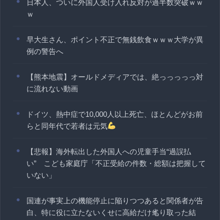
日本人、ついに外国人受け入れ反対が過半数突破ｗｗ
ｗ
早大生さん、ポイント不正で無銭飲食ｗｗｗ大学が異
例の警告へ
【熊本地震】オールドメディアでは、絶っっっっっ対
に流れない動画
ドイツ、熱中症で10,000人以上死亡、ほとんどがお前
らと同年代で若者は元気
【悲報】海外転出した外国人への児童手当“過誤払
い” こども家庭庁「不正受給の件数・総額は把握して
いない」
国連が事実上の機能停止に陥りつつあると関係者が告
白、特に役に立たないくせに高給だけ毟り取った結