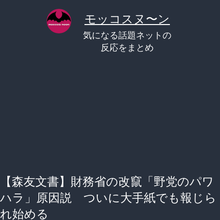
コ
モッコスヌ〜ン
ン
気になる話題ネットの
テ
反応をまとめ
ン
ツ
へ
ス
キ
ッ
プ
【森友文書】財務省の改竄「野党のパワ
ハラ」原因説 ついに大手紙でも報じら
れ始める