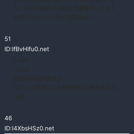
ら、佐川の都合とか朝まで書類作ってよう
が忙しかろうがパ党には関係ない
51
ID:IfBvHIfu0.net
>>44
これな
結局今回は財務省が
マスゴミ野党による安倍狩りに巻き込まれ
た形
46
ID:I4XbsHSz0.net