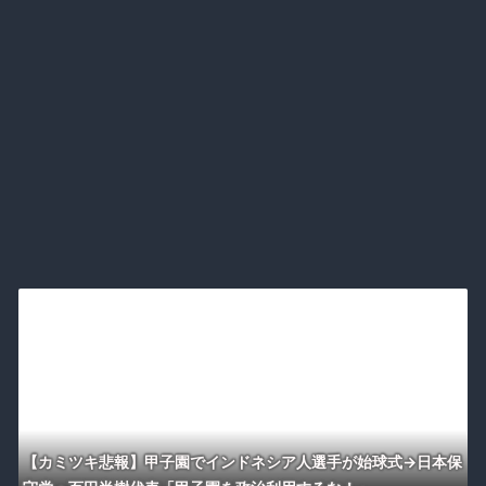
【カミツキ悲報】甲子園でインドネシア人選手が始球式→日本保