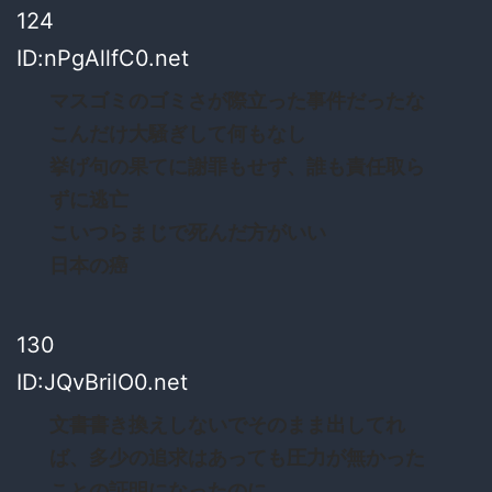
124
ID:nPgAllfC0.net
マスゴミのゴミさが際立った事件だったな
こんだけ大騒ぎして何もなし
挙げ句の果てに謝罪もせず、誰も責任取ら
ずに逃亡
こいつらまじで死んだ方がいい
日本の癌
130
ID:JQvBrilO0.net
文書書き換えしないでそのまま出してれ
ば、多少の追求はあっても圧力が無かった
ことの証明になったのに