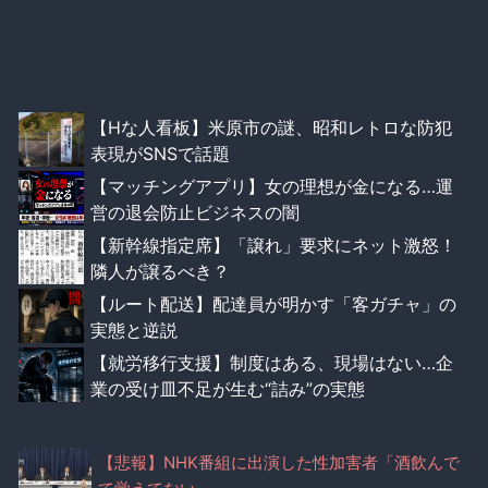
【Hな人看板】米原市の謎、昭和レトロな防犯
表現がSNSで話題
【マッチングアプリ】女の理想が金になる…運
営の退会防止ビジネスの闇
【新幹線指定席】「譲れ」要求にネット激怒！
隣人が譲るべき？
【ルート配送】配達員が明かす「客ガチャ」の
実態と逆説
【就労移行支援】制度はある、現場はない…企
業の受け皿不足が生む“詰み”の実態
【悲報】NHK番組に出演した性加害者「酒飲んで