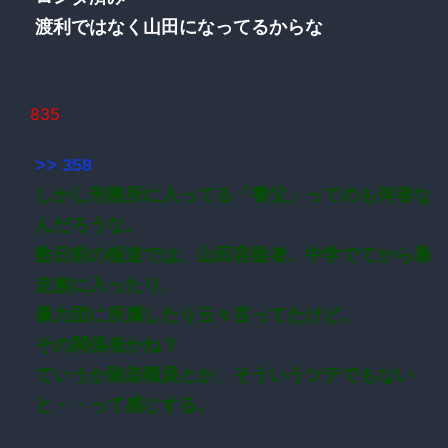
渡利ではなく山田になってるからな
835
>> 358
しかし刑務所に入ってる「養父」ってのも何者な
んだろうな。
数日前の報道では、山田容疑者、中学でてから暴
走族に入ったり、
暴力団に所属したり云々言ってたけど。
その関係者かね？
ていうか除染職員とか、そういうツテでもない
と・・って感じする。