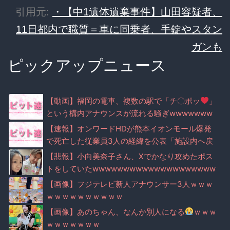
引用元:
・【中1遺体遺棄事件】山田容疑者、
11日都内で職質＝車に同乗者、手錠やスタン
ガンも
ピックアップニュース
【動画】福岡の電車、複数の駅で「チ〇ポッ
」
という構内アナウンスが流れる騒ぎwwwwwww
ww
【速報】オンワードHDが熊本イオンモール爆発
で死亡した従業員3人の経緯を公表「施設内へ戻
る指示はせず」「指導不徹底と深く反省」 Xで
【悲報】小向美奈子さん、Xでかなり攻めたポス
は是非めぐり議論
トをしていたwwwwwwwwwwwwwwwwwwww
wwww
【画像】フジテレビ新人アナウンサー3人ｗｗｗ
ｗｗｗｗｗｗｗｗｗｗ
【画像】あのちゃん、なんか別人になる
ｗｗｗ
ｗｗｗｗｗｗｗ