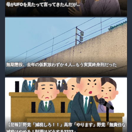
母がUFOを見たって言ってきたんだが…
無期懲役、去年の仮釈放わずか４人…もう実質終身刑だった
【悲報】野党「減税しろ！！」高市「やります」野党「無責任な
減税はやめろ！財源はどうする????」