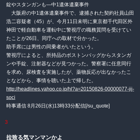
錠やスタンガンも―中1遺体遺棄事件
大阪府の中1遺体遺棄事件で、逮捕された契約社員山田
浩二容疑者（45）が、今月11日未明に東京都千代田区外
神田で軽自動車を運転中に警視庁の職務質問を受けてい
たことが26日、同庁への取材で分かった。
助手席には男性の同乗者がいたという。
警視庁によると、所持品のボストンバッグからスタンガ
ンや手錠、注射器などが見つかった。警察署に任意同行
を求め、尿検査を実施したが、薬物反応が出なかったこ
となどから、事情を聴いた上で帰した。
http://headlines.yahoo.co.jp/hl?a=20150826-00000077-jij-
soci
時事通信 8月26日(水)13時33分配信[/su_quote]
3
拉致る気マンマンかよ