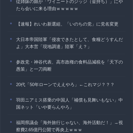
従姉妹の娘が「ワイニートのジッジ（金持ち）」にや
たら会いに来る理由ｗｗｗｗｗ
【速報】れいわ新選組、「いのちの党」に党名変更
大日本帝国陸軍「侵攻できたとして、食糧どうすんだ
よ」大本営「現地調達」陸軍「え？」
参政党・神谷代表、高市政権の食料品減税を「天下の
愚策」と一刀両断
20代「50年ローンでええやろ」←これマジ？？？
羽田ニアミス搭乗の中国人「補償も見舞いもない」中
国ネット「いや要らんやろ」
福岡県議会「海外旅行じゃない、海外活動だ！」→視
察費2.65億円公開で再炎上ｗｗｗ