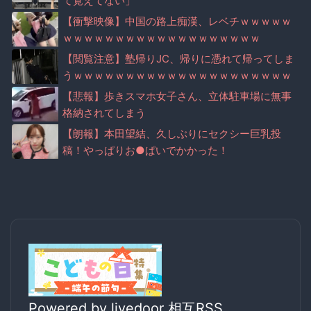
て覚えてない」
【衝撃映像】中国の路上痴漢、レベチｗｗｗｗｗ
ｗｗｗｗｗｗｗｗｗｗｗｗｗｗｗｗｗｗｗ
【閲覧注意】塾帰りJC、帰りに憑れて帰ってしま
うｗｗｗｗｗｗｗｗｗｗｗｗｗｗｗｗｗｗｗｗｗ
ｗ
【悲報】歩きスマホ女子さん、立体駐車場に無事
格納されてしまう
【朗報】本田望結、久しぶりにセクシー巨乳投
稿！やっぱりお●ぱいでかかった！
Powered by livedoor 相互RSS