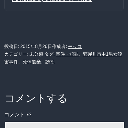
投稿日:
2015年8月26日
作成者:
モッコ
カテゴリー: 未分類
タグ:
事件・犯罪
、
寝屋川市中1男女殺
害事件
、
死体遺棄
、
誘拐
コメントする
コメント
※