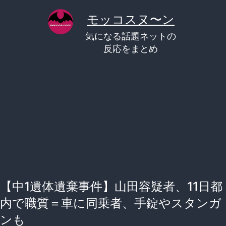
コ
モッコスヌ〜ン
ン
気になる話題ネットの
テ
反応をまとめ
ン
ツ
へ
ス
キ
ッ
プ
【中1遺体遺棄事件】山田容疑者、11日都
内で職質＝車に同乗者、手錠やスタンガ
ンも