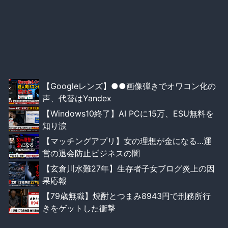
【Googleレンズ】●●画像弾きでオワコン化の
声、代替はYandex
【Windows10終了】AI PCに15万、ESU無料を
知り涙
【マッチングアプリ】女の理想が金になる…運
営の退会防止ビジネスの闇
【玄倉川水難27年】生存者子女ブログ炎上の因
果応報
【79歳無職】焼酎とつまみ8943円で刑務所行
きをゲットした衝撃