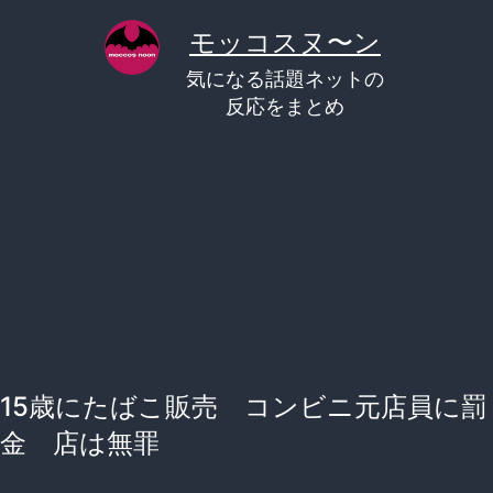
コ
モッコスヌ〜ン
ン
気になる話題ネットの
テ
反応をまとめ
ン
ツ
へ
ス
キ
ッ
プ
15歳にたばこ販売 コンビニ元店員に罰
金 店は無罪