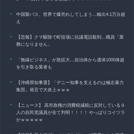
中国製バス、世界で爆売れしてしまう…輸出4.1万台超
え
【悲報】クマ駆除で町役場に抗議電話殺到…職員「業
務になりません」
「無縁ビジネス」が急拡大…自治体から遺体1000体超
を引き取る業者も
【沖縄県知事選】「デニー知事を支えるのは極左暴力
集団」発言で大炎上ｗｗｗ
【ニュース】 高市政権の消費税減税に反対している９
人の自民党議員が全て判明！！！！ やっぱりコイツラ
かｗｗｗｗｗ