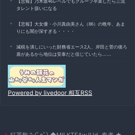
【悲報】乃木坂46レベルでもグループ卒業したら三流
タレント扱いになる
【悲報】大女優・小川真由美さん（86）の晩年、あま
りにも闇が深すぎる・・・・
減税を潰しにいった財務省エース2人、岸田と菅の後ろ
盾があるから地位は安泰だと信じていたら……
Powered by livedoor 相互RSS
紅茶飲み(ﾟдﾟ) ◆MILKTEAwJUd. 奏者 ★