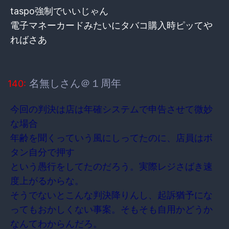
taspo強制でいいじゃん
電子マネーカードみたいにタバコ購入時ピッてや
ればさあ
名無しさん＠１周年
140:
今回の判決は店は年確システムで申告させて微妙
な場合
年齢を聞くっていう風にしってたのに、店員はボ
タン自分で押す
という愚行をしてたのだろう。実際レジさばき速
度上がるからな。
そうでないとこんな判決降りんし、起訴猶予にな
ってもおかしくない事案。そもそも自用かどうか
なんてわからんだろ。