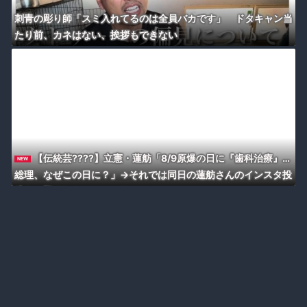
刺青の彫り師「スミ入れてるのは全員バカです」 ドタキャン当
たり前、カネはない、挨拶もできない
【伝統芸????】立憲・蓮舫「8/9原爆の日に『歯科治療』…
NEW
総理、なぜこの日に？」→それでは同日の蓮舫さんのインスタ投
稿をご覧くださいｗ（スクショ）