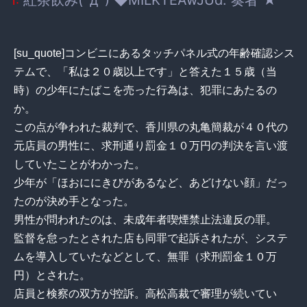
1:
[su_quote]コンビニにあるタッチパネル式の年齢確認シス
テムで、「私は２０歳以上です」と答えた１５歳（当
時）の少年にたばこを売った行為は、犯罪にあたるの
か。
この点が争われた裁判で、香川県の丸亀簡裁が４０代の
元店員の男性に、求刑通り罰金１０万円の判決を言い渡
していたことがわかった。
少年が「ほおににきびがあるなど、あどけない顔」だっ
たのが決め手となった。
男性が問われたのは、未成年者喫煙禁止法違反の罪。
監督を怠ったとされた店も同罪で起訴されたが、システ
ムを導入していたなどとして、無罪（求刑罰金１０万
円）とされた。
店員と検察の双方が控訴。高松高裁で審理が続いてい