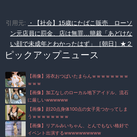
引用元:
・【社会】15歳にたばこ販売 ローソ
ン元店員に罰金、店は無罪…簡裁「あどけな
い顔で未成年とわかったはず」［朝日］★２
ピックアップニュース
【画像】浴衣おつぱいたまらんｗｗｗｗｗｗｗｗ
ｗｗｗ
【画像】加工なしのローカル地下アイドル、流石
に厳しいwwwwww
【画像】顔20点身体100点の女子見つかってしま
うｗｗｗｗｗｗｗｗ
【画像】リアルみいちゃん、とんでもない格好で
イベント出演するwwwwwwwwww