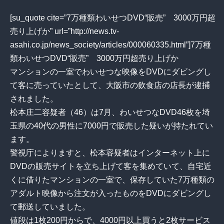
[su_quote cite=”7万種類わいせつDVD“販売” 3000万円超
売り上げか” url=”http://news.tv-
asahi.co.jp/news_society/articles/000060335.html”]7万種
類わいせつDVD“販売” 3000万円超売り上げか
マンションの一室でわいせつな映像をDVDにダビングし
て客に売っていたとして、大阪市の飲食店の店長が逮捕
されました。
松本庄二容疑者（46）は7月、わいせつなDVD46枚を埼
玉県の40代の男性に7000円で販売した疑いが持たれてい
ます。
警視庁によりますと、松本容疑者はインターネット上に
DVDの販売サイトを立ち上げて客を集めていて、自宅近
くに借りたマンションの一室で、保存していた7万種類の
アダルト映像から注文が入ったものをDVDにダビングし
て郵送していました。
値段は1枚200円からで、4000円以上買うと2枚サービス