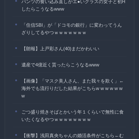
パンツの食い込み直しがエ●いクラスの女子と初H
したらこうなるwww
「住信SBI」が「ドコモの銀行」に変わってうん
ざりしてるやつｗｗｗｗｗｗｗ
【朗報】上戸彩さん(40)まだかわいい
遺産で4億近く貰ったらこうなるwww
【画像】「マスク美人さん、また我々を欺く」←
海外でも流行りだした結果がこちらw w w w w w
w
ごつ盛り焼きそばとかいう年１くらいで無性に食
いたくなるやつｗｗｗｗｗｗｗｗ
【衝撃】浅田真央ちゃんの婚活条件がこちら←む