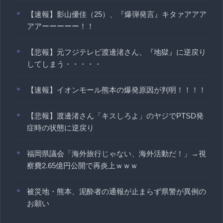
【速報】影山優佳（25）、『爆弾発言』キタァアアア
アアーーーーー！！
【悲報】元フジテレビ渡邊渚さん、『地獄』に逆戻り
してしまう・・・・・
【速報】イオンモール熊本の爆発原因が判明！！！！
【悲報】渡邊渚さん「キスしろよ」のヤジでPTSD発
症時の状態に逆戻り
福岡県議会「海外旅行じゃない、海外活動だ！」→視
察費2.65億円公開で再炎上ｗｗｗ
被災地・熊本、泥酔者の通報が止まらず県警が異例の
お願い