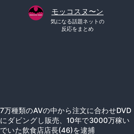
コ
モッコスヌ〜ン
ン
気になる話題ネットの
テ
反応をまとめ
ン
ツ
へ
ス
キ
ッ
プ
7万種類のAVの中から注文に合わせDVD
にダビングし販売、10年で3000万稼い
でいた飲食店店長(46)を逮捕