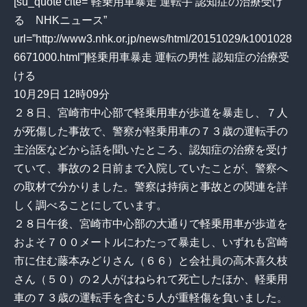
[su_quote cite=”軽乗用車暴走 運転手 認知症の治療受け
る NHKニュース”
url=”http://www3.nhk.or.jp/news/html/20151029/k1001028
6671000.html”]軽乗用車暴走 運転の男性 認知症の治療受
ける
10月29日 12時09分
２８日、宮崎市中心部で軽乗用車が歩道を暴走し、７人
が死傷した事故で、警察が軽乗用車の７３歳の運転手の
主治医などから話を聞いたところ、認知症の治療を受け
ていて、事故の２日前まで入院していたことが、警察へ
の取材で分かりました。警察は持病と事故との関連を詳
しく調べることにしています。
２８日午後、宮崎市中心部の大通りで軽乗用車が歩道を
およそ７００メートルにわたって暴走し、いずれも宮崎
市に住む藤本みどりさん（６６）と会社員の高木喜久枝
さん（５０）の２人がはねられて死亡したほか、軽乗用
車の７３歳の運転手を含む５人が重軽傷を負いました。