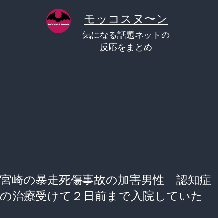
コ
モッコスヌ〜ン
ン
気になる話題ネットの
テ
反応をまとめ
ン
ツ
へ
ス
キ
ッ
プ
宮崎の暴走死傷事故の加害男性 認知症
の治療受けて２日前まで入院していた