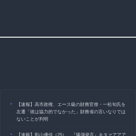
【速報】高市政権、エース級の財務官僚・一松旬氏を
左遷「彼は協力的でなかった」財務省の言いなりでは
ないことが判明
【速報】影山優佳（25）、『爆弾発言』キタァアアア