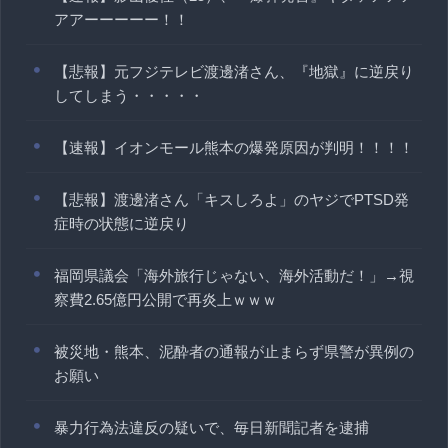
アアーーーーー！！
【悲報】元フジテレビ渡邊渚さん、『地獄』に逆戻り
してしまう・・・・・
【速報】イオンモール熊本の爆発原因が判明！！！！
【悲報】渡邊渚さん「キスしろよ」のヤジでPTSD発
症時の状態に逆戻り
福岡県議会「海外旅行じゃない、海外活動だ！」→視
察費2.65億円公開で再炎上ｗｗｗ
被災地・熊本、泥酔者の通報が止まらず県警が異例の
お願い
暴力行為法違反の疑いで、毎日新聞記者を逮捕