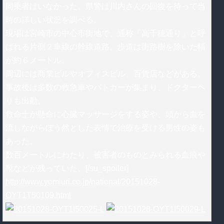
同乗者はいなかった。県警は川内さんの回復を待って当
時の詳しい状況を調べる。
現場は宮崎市の中心市街地で、通称「高千穂通り」と呼
ばれる片側２車線の幹線道路。歩道は街路樹を除いた幅
が約６メートル。
周辺には商業ビルやオフィスビル、百貨店などがある。
事故後は多数の救急車やパトカーが集まり、ドクターヘ
リも出動。
救命士が懸命に心臓マッサージをする姿や、頭から血を
流しながらぼう然とした表情で治療を受ける男性の姿も
あった。
数百メートルにわたり、被害者のものとみられる血痕や
靴などが残っていた。[/su_spoiler]
http://www.yomiuri.co.jp/national/20151028-
OYT1T50109.html