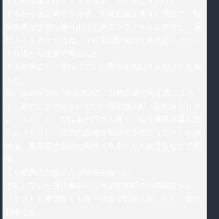
中心街歩道を軽７００ｍ暴走、２人死亡５人けが
２８日午後２時５０分頃、宮崎市橘通東４の県道で、軽
乗用車が歩道に乗り上げて約７００メートル走行し、通
行人らを次々とはね、ＪＲ宮崎駅前の交差点近くでひっ
くり返った状態で停止した。
２人が死亡し、運転していた男性を含む５人がけがを負
った。
[su_spoiler title=”全文表示”] 宮崎県警宮崎北署による
と、死亡したのは歩いていた同市堀川町、藤本みどりさ
ん（６６）と、自転車の同市大橋１、会社員高木喜久枝
さん（５０）。同市の高校３年の女子生徒（１７）が肺
挫傷、東京都大田区の男性（６８）も左腕骨折などで重
傷。
２０歳代の女性２人が軽傷を負った。
運転していた鹿児島県日置市東市来町の川内実次さん
（７３）も外傷性くも膜下出血で緊急入院したが、命に
別条はない。