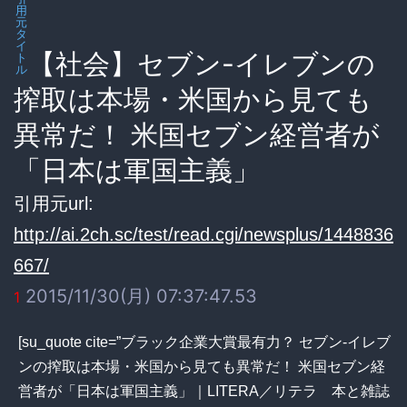
用
元
タ
イ
【社会】セブン-イレブンの
ト
ル
搾取は本場・米国から見ても
異常だ！ 米国セブン経営者が
「日本は軍国主義」
引用元url:
http://ai.2ch.sc/test/read.cgi/newsplus/1448836
667/
2015/11/30(月) 07:37:47.53
1
[su_quote cite=”ブラック企業大賞最有力？ セブン-イレブ
ンの搾取は本場・米国から見ても異常だ！ 米国セブン経
営者が「日本は軍国主義」｜LITERA／リテラ 本と雑誌