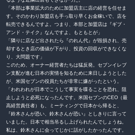
「本部は事業拡大のために加盟店主に店の経営を任せま
す。そのかわり加盟店も手っ取り早くお金稼いで、店を
転売できるんですよ。つまり、本部と加盟店は『ギブ・
アンド・テイク』なんですよ、もともとが」
「隣りに店など出されたら『のれん代』が毀損され、売
却するとき店の価値が下がり、投資の回収ができなくな
り、大問題です」
このため、オーナー経営者たちは猛反発。セブンイレブ
ン支配が進む日本の実情を知るために来日しようとした
が、米国セブンの役員たちが非常に嫌がったという。
「われわれが日本でこうして事実を喋ることを恐れ、阻
止しようと必死になったんです。米国セブンのCEO（最
高経営責任者）も、ミーティングで日本から帰ると、
『鈴木さんが恐い、鈴木さんが恐い』としきりに言って
いました。日本で相当吊るし上げられたんでしょうね。
私は、鈴木さんに会ってじかに話がしたかったんです。