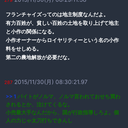
フランチャイズってのは地主制度なんだよ。
有力百姓が、貧しい百姓の土地を取り上げて地主
と小作の関係になる。
小作オーナーからロイヤリティーという名の小作
料をせしめる。
第二の農地解放が必要だな。
2015/11/30(月) 08:30:21.97
287
>> 1
バイトがノルマ、ノルマ言われておせち買わ
されるとか、泣けてくるな。
小売最大手なんだから、国が行政指導しろよ。個
人の力じゃ太刀打ちできんし