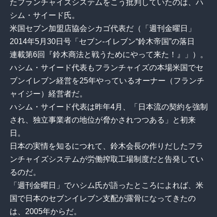
たフランチャイズシステムをこう批判していたのは、ハ
シム・サイード氏。
米国セブン加盟店協会シカゴ代表だ（「週刊金曜日」
2014年5月30日号「セブン‐イレブン“鈴木帝国”の落日
連載第6回『鈴木商法と戦うためにやって来た！』」）。
ハシム・サイード代表もフランチャイズの本場米国でセ
ブンイレブン経営を25年やっているオーナー（フランチ
ャイジー）経営者だ。
ハシム・サイード代表は昨年4月、「日本流の契約を強制
され、独立事業者の地位が脅かされつつある」と初来
日。
日本の実情を知るにつれて、鈴木会長の作りだしたフラ
ンチャイズシステムが労働搾取工場制度だと告発してい
るのだ。
「週刊金曜日」でハシム氏が語ったところによれば、米
国で日本のセブンイレブン支配が露骨になってきたの
は、2005年からだ。