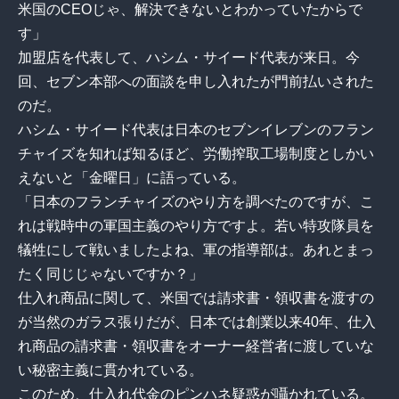
米国のCEOじゃ、解決できないとわかっていたからで
す」
加盟店を代表して、ハシム・サイード代表が来日。今
回、セブン本部への面談を申し入れたが門前払いされた
のだ。
ハシム・サイード代表は日本のセブンイレブンのフラン
チャイズを知れば知るほど、労働搾取工場制度としかい
えないと「金曜日」に語っている。
「日本のフランチャイズのやり方を調べたのですが、こ
れは戦時中の軍国主義のやり方ですよ。若い特攻隊員を
犠牲にして戦いましたよね、軍の指導部は。あれとまっ
たく同じじゃないですか？」
仕入れ商品に関して、米国では請求書・領収書を渡すの
が当然のガラス張りだが、日本では創業以来40年、仕入
れ商品の請求書・領収書をオーナー経営者に渡していな
い秘密主義に貫かれている。
このため、仕入れ代金のピンハネ疑惑が囁かれている。