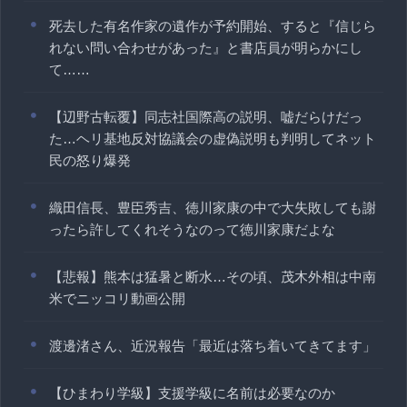
死去した有名作家の遺作が予約開始、すると『信じら
れない問い合わせがあった』と書店員が明らかにし
て……
【辺野古転覆】同志社国際高の説明、嘘だらけだっ
た…ヘリ基地反対協議会の虚偽説明も判明してネット
民の怒り爆発
織田信長、豊臣秀吉、徳川家康の中で大失敗しても謝
ったら許してくれそうなのって徳川家康だよな
【悲報】熊本は猛暑と断水…その頃、茂木外相は中南
米でニッコリ動画公開
渡邊渚さん、近況報告「最近は落ち着いてきてます」
【ひまわり学級】支援学級に名前は必要なのか