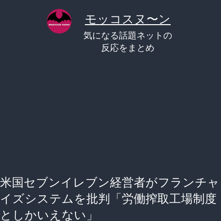
コ
モッコスヌ〜ン
ン
気になる話題ネットの
テ
反応をまとめ
ン
ツ
へ
ス
キ
ッ
プ
米国セブンイレブン経営者がフランチャ
イズシステムを批判「労働搾取工場制度
としかいえない」