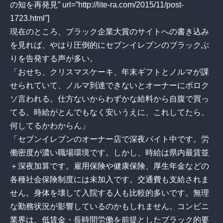
の知を再発見” url=”http://lite-ra.com/2015/11/post-
1723.html”]
現在のところ、ブラック企業大賞のサイトへの書き込み
を見れば、やはり圧倒的にセブンイレブンのブラックぶ
りを告発する声が多い。
「おせち、クリスマスケーキ、年末ギフトとノルマが課
せられていて、ノルマ到達できないとオーナーにボロク
ソ言われる。仕方ないからわずかな給料から自腹で買っ
てる。時給がとんでもなく安いうえに、これしてたら、
何してるかわからん」
「セブンイレブンのオーナー店で深夜バイト中です。労
働密度が濃い職場環境です。しかし、時給は県内最賃並
＋深夜加算です。雇用保険や健康保険、厚生年金などの
各種社会保険制度には未加入です。交通費も支給されま
せん。身体を壊して入院する人も比較的多いです。無理
な勤務状況が影響しているのかもしれません。コンビニ
業界は、低賃金・長時間労働を前提としたブラック的要