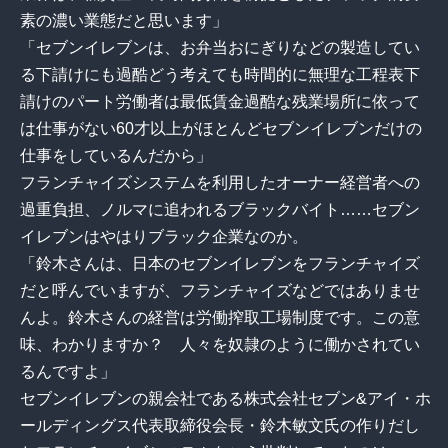
素の濃い業態だと思います」
「セブンイレブンは、お弁当おにぎりなどの製造してい
る下請けにも過酷どう考えても時間的に無理な工程表下
請けのパート労働者は最低賃金過酷な残業場所に依って
は仕事がない60才以上がほとんどセブンイレブンだけの
仕事をしているんだから」
フランチャイズシステムを利用したオーナー経営者への
過重負担、ノルマに追われるブラックバイト……セブン
イレブンはやはりブラック企業なのか。
「鈴木さんは、日本のセブンイレブンをフランチャイズ
だと呼んでいますが、フランチャイズなどではありませ
んよ。鈴木さんの経営は労働搾取工場制度です。この意
味、わかりますか？ 人々を奴隷のように働かされてい
るんですよ」
セブンイレブンの親会社である株式会社セブン&アイ・ホ
ールディングス代表取締役会長・鈴木敏文氏の作りだし