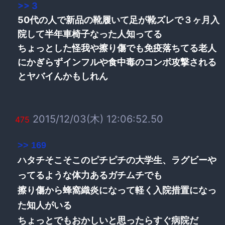
>> 3
50代の人で新品の靴履いて足が靴ズレで３ヶ月入
院して半年車椅子なった人知ってる
ちょっとした怪我や擦り傷でも免疫落ちてる老人
にかぎらずインフルや食中毒のコンボ攻撃される
とヤバイんかもしれん
2015/12/03(木) 12:06:52.50
475
>> 169
ハタチそこそこのピチピチの大学生、ラグビーや
ってるような体力あるガチムチでも
擦り傷から蜂窩織炎になって軽く入院措置になっ
た知人がいる
ちょっとでもおかしいと思ったらすぐ病院だ