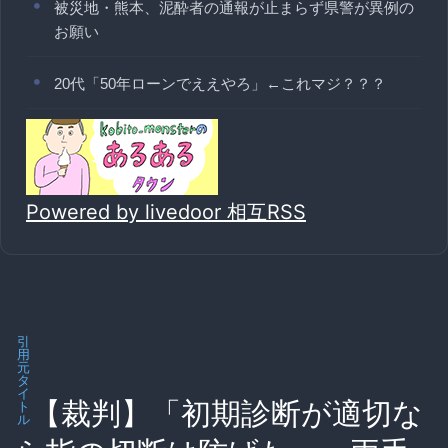
被災地・熊本、泥酔者の通報が止まらず県警が異例の
お願い
20代「50年ローンでええやろ」←これマジ？？？
Powered by livedoor 相互RSS
引
用
元
タ
イ
【裁判】「初期診断が適切な
ト
ル