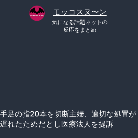
コ
モッコスヌ〜ン
ン
気になる話題ネットの
テ
反応をまとめ
ン
ツ
へ
ス
キ
ッ
プ
手足の指20本を切断主婦、適切な処置が
遅れたためだとし医療法人を提訴