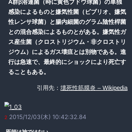
A群β溶連菌（時に黄色ブドウ球菌）の単独
感染によるものと嫌気性菌（ビブリオ、嫌気
性レンサ球菌）と腸内細菌のグラム陰性桿菌
との混合感染によるものとがある。嫌気性ガ
ス産生菌（クロストリジウム・非クロストリ
ジウム）によるガス壊疽とは別物である。進
行は急速で、最終的にショックにより死亡す
ることもある。
引用先：
壊死性筋膜炎 – Wikipedia
2015/12/03(木) 10:42:32.84
2
医師は神ではない。