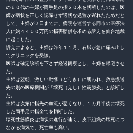
の６０代の主婦が両手足の指２０本を切断したのは、医
師が病状を正しく認識せず適切な処置が遅れたためだと
して、主婦が２日までに、病院を運営する同市の医療法
人に約４４００万円の損害賠償を求める訴えを仙台地裁
に起こした。
訴えによると、主婦は昨年１１月、右脚が急に痛み出し
てクリニックを受診。
医師は確定診断を下さず経過観察とし、主婦を帰宅させ
た。
主婦は翌朝、激しい動悸（どうき）に襲われ、救急搬送
先の別の医療機関が「壊死（えし）性筋膜炎」と診断し
た。
主婦は次第に指先の血流が悪くなり、１カ月半後に壊死
した両手足の指全てを切断した。
壊死性筋膜炎は病状の進行が速く、皮下組織の壊死につ
ながる病気で、死亡率も高い。