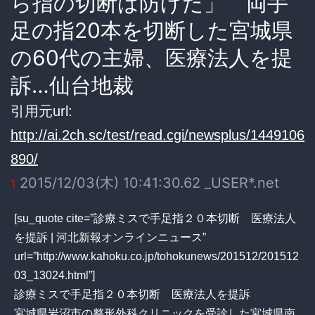
ら指の切断は防げた」 両手
足の指20本を切断した宮城県
の60代の主婦、医療法人を提
訴…仙台地裁
引用元url:
http://ai.2ch.sc/test/read.cgi/newsplus/1449106
890/
2015/12/03(木) 10:41:30.62 _USER*.net
1
[su_quote cite=”診療ミスで手足指２０本切断 医療法人
を提訴 | 河北新報オンラインニュース”
url=”http://www.kahoku.co.jp/tohokunews/201512/201512
03_13024.html”]
診療ミスで手足指２０本切断 医療法人を提訴
宮城県岩沼市の整形外科クリニックを受診した宮城県南