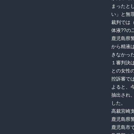
まったと
い」と無
裁判では
体液??
鹿児島県
から精液
きなかっ
１審判決
との女性
控訴審で
よると、
抽出され
した。
高裁宮崎
鹿児島県
鹿児島市