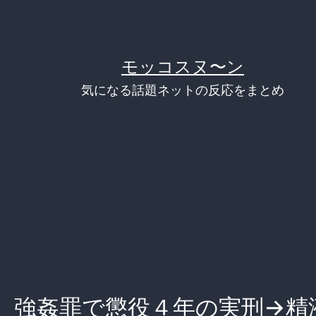
モッコスヌ〜ン
気になる話題ネットの反応をまとめ
 強姦罪で懲役４年の実刑→精