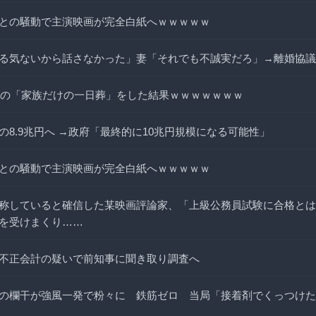
との騒動で主演映画が完全白紙へｗｗｗｗｗ
る気ないから話さなかった」妻「それでも不誠実だろ」→離婚協議
、祖母の「家族だけの一日葬」をした結果ｗｗｗｗｗｗｗ
の8.9兆円へ →政府「最終的に10兆円規模になる可能性」
との騒動で主演映画が完全白紙へｗｗｗｗｗ
称していると確信した某映画評論家、「上級公務員試験に合格とは
を受けまくり……
不正会計の疑いで前知事に聞き取り調査へ
の欄干が強風一発で粉々に 鉄筋ゼロ 当局「接着剤でくっつけた