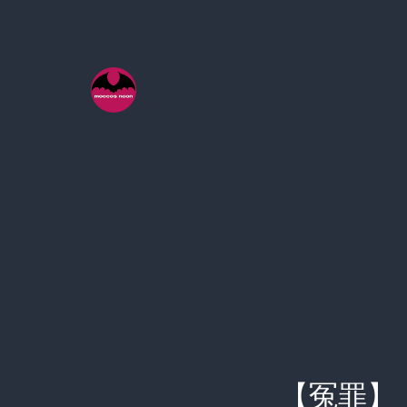
コ
ン
テ
ン
ツ
へ
ス
キ
ッ
プ
【冤罪】