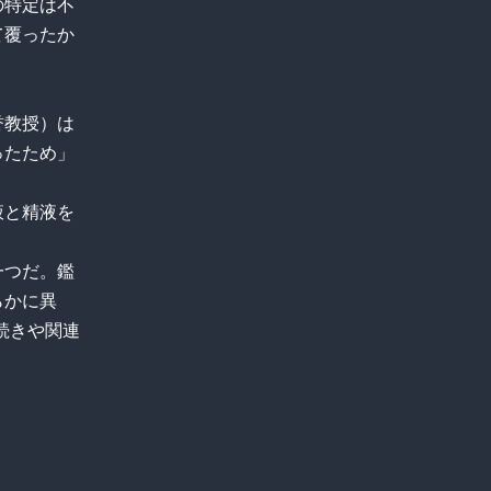
の特定は不
て覆ったか
誉教授）は
ったため」
液と精液を
一つだ。鑑
らかに異
続きや関連