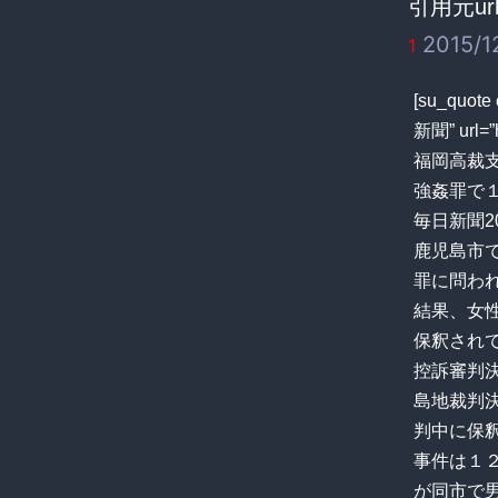
引用元url
2015/12
1
[su_qu
新聞” url=”h
福岡高裁
強姦罪で
毎日新聞20
鹿児島市
罪に問わ
結果、女
保釈され
控訴審判
島地裁判
判中に保
事件は１
が同市で