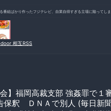
る番組ばかり作ったフジテレビ、自業自得すぎる立場に陥ってしま
vedoor 相互RSS
会】福岡高裁支部 強姦罪で１
告保釈 ＤＮＡで別人 (毎日新聞