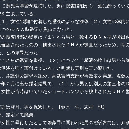
して鹿児島県警が逮捕した。男は捜査段階から「酒に酔ってい
罪を主張している。
（１）女性の胸に付着した唾液のような液体（２）女性の体内
の二つのＤＮＡ型鑑定が焦点になった。
警の捜査段階の鑑定は（１）から男と一致するＤＮＡ型が検出
は確認されたものの、抽出されたＤＮＡが微量だったため、型
た、との結果だった。
はこれらの鑑定を重視。（２）について「精液の検出は男から
の供述を強く裏付けている」と判断し実刑を言い渡した。
は、弁護側の請求を認め、高裁宮崎支部が再鑑定を実施。複数
今年２月に出た鑑定結果で、（２）から男とは別人の第三者の
、女性が当時はいていたショートパンツから検出されたＤＮＡ
支部は翌月、男を保釈した。【鈴木一生、志村一也】
警、鑑定メモ廃棄
で女性に暴行したとして強姦罪に問われた男の控訴審では、弁