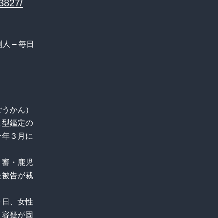
33827/
人 – 毎日
）
ごうかん）
Ａ型鑑定の
今年３月に
１審・鹿児
た被告が裁
０日、女性
、容疑が固