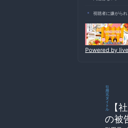
視聴者に嫌がられ
Powered by li
引
用
元
タ
イ
【社
ト
ル
の被