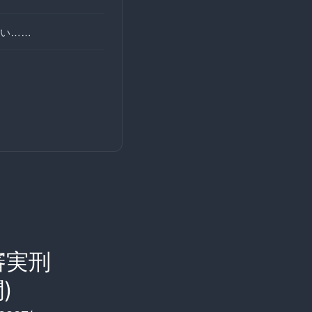
い……
審実刑
)