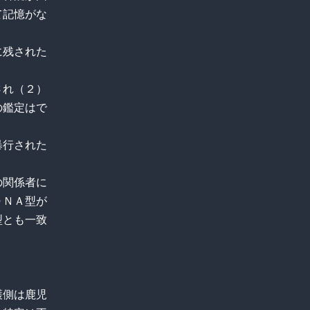
て記憶がな
に残された
され（２）
の鑑定はで
暴行された
の関係者に
ＤＮＡ型が
型とも一致
護側は鹿児