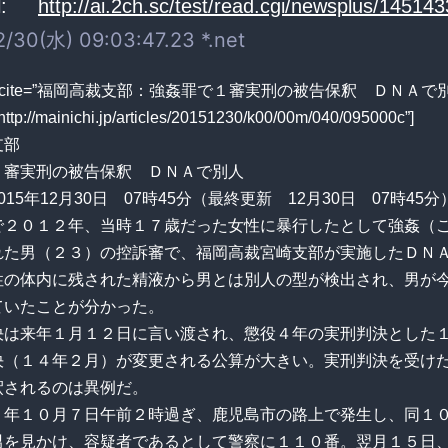
:
http://ai.2ch.sc/test/read.cgi/newsplus/14514
/30(水) 09:03:47.23 *.net
ote cite=”福岡高裁支部：強姦罪で１審実刑の被告保釈 ＤＮＡで別
ttp://mainichi.jp/articles/20151230/k00/00m/040/095000c”]
支部
１審実刑の被告保釈 ＤＮＡで別人
15年12月30日 07時45分（最終更新 12月30日 07時45分
で２０１２年、当時１７歳だった女性に暴行したとして強姦（
れた男（２３）の控訴審で、福岡高裁宮崎支部が実施したＤＮ
性の体内に残された精液から男とは別人の型が検出され、男が
ていたことが分かった。
決は来年１月１２日に言い渡され、懲役４年の実刑判決とした
決（１４年２月）が変更される公算が大きい。実刑判決を受け
釈されるのは異例だ。
２年１０月７日午前２時過ぎ、鹿児島市の路上で発生し、同１
男を見かけ、容疑者であるとして警察に１１０番。翌月１５日