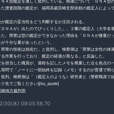
ＤＮＡ型鑑定を激しく批判している。精液について「ＤＮＡ型
した捜査段階の鑑定が、福岡高裁宮崎支部依頼の鑑定人によっ
決が鑑定の妥当性をどう判断するか注目される。
（ＤＮＡが）出たのでびっくりした」。２審の鑑定人（大学名
した。県警は型の鑑定ができなかった理由を「ＤＮＡが微量だ
たが十分な量があったという。
「県警の技術は拙劣だ」と批判し、検察側は「県警は女性の体
する作業を行っており、鑑定の経過が異なる」と反論した。
定を担当した職員が、過程を記したメモを廃棄した点も焦点の
人尋問で「ノートに一部始終を記録（メモ）するのが普通で明
く批判。検察側は「（鑑定人のような）研究者と（警察職員で(
先でご覧ください)[/su_quote]
2/30(水) 09:05:58.70