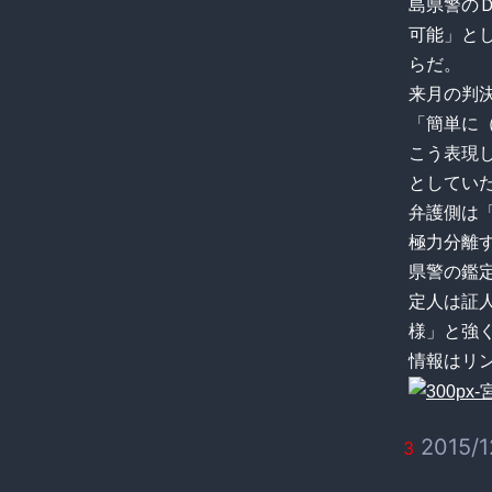
島県警の
可能」と
らだ。
来月の判
「簡単に
こう表現
としてい
弁護側は
極力分離
県警の鑑
定人は証
様」と強
情報はリンク
2015/1
3