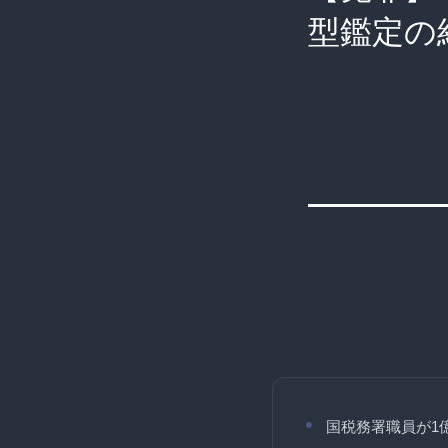
型鑑定の
国税務署職員が1