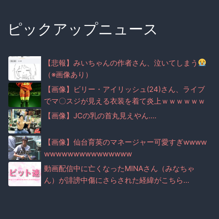
ピックアップニュース
【悲報】みいちゃんの作者さん、泣いてしまう
（※画像あり）
【画像】ビリー・アイリッシュ(24)さん、ライブ
でマ〇スジが見える衣装を着て炎上ｗｗｗｗｗｗ
ｗｗｗｗ
【画像】JCの乳の首丸見えやん....
【画像】仙台育英のマネージャー可愛すぎwwww
wwwwwwwwwwwwwww
動画配信中に亡くなったMINAさん（みなちゃ
ん）が誹謗中傷にさらされた経緯がこちら…