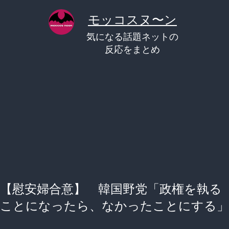
コ
モッコスヌ〜ン
ン
気になる話題ネットの
テ
反応をまとめ
ン
ツ
へ
ス
キ
ッ
プ
【慰安婦合意】 韓国野党「政権を執る
ことになったら、なかったことにする」