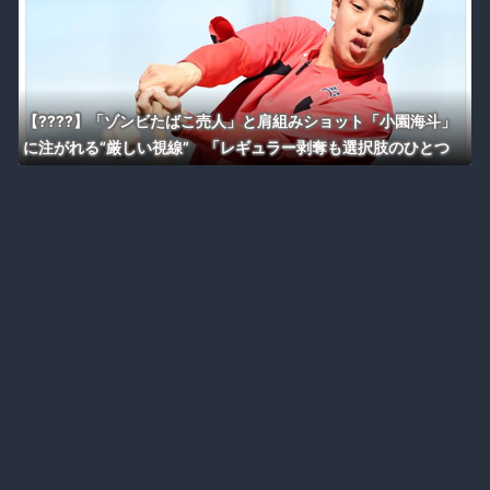
【????】「ゾンビたばこ売人」と肩組みショット「小園海斗」
に注がれる“厳しい視線” 「レギュラー剥奪も選択肢のひとつ
に」