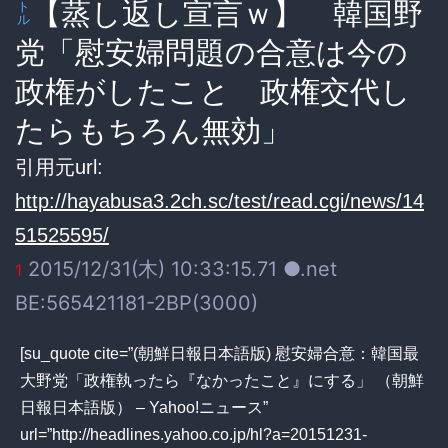
【蒸し返し宣言ｗ】 韓国野
ト
ル
党「慰安婦問題の合意は今の
政権がしたこと 政権交代し
たらもちろん無効」
引用元url:
http://hayabusa3.2ch.sc/test/read.cgi/news/14
51525595/
2015/12/31(木) 10:33:15.71 ●.net
1
BE:565421181-2BP(3000)
[su_quote cite=”(朝鮮日報日本語版) 慰安婦合意：韓国最
大野党「政権執ったら『なかったこと』にする」 （朝鮮
日報日本語版） – Yahoo!ニュース”
url=”http://headlines.yahoo.co.jp/hl?a=20151231-