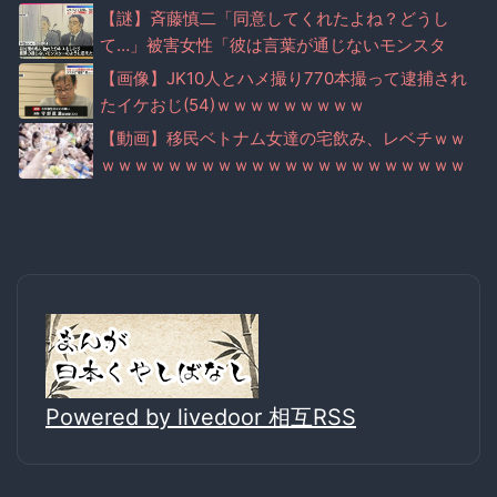
【謎】斉藤慎二「同意してくれたよね？どうし
て…」被害女性「彼は言葉が通じないモンスタ
ー」
【画像】JK10人とハメ撮り770本撮って逮捕され
たイケおじ(54)ｗｗｗｗｗｗｗｗｗ
【動画】移民ベトナム女達の宅飲み、レベチｗｗ
ｗｗｗｗｗｗｗｗｗｗｗｗｗｗｗｗｗｗｗｗｗｗ
Powered by livedoor 相互RSS