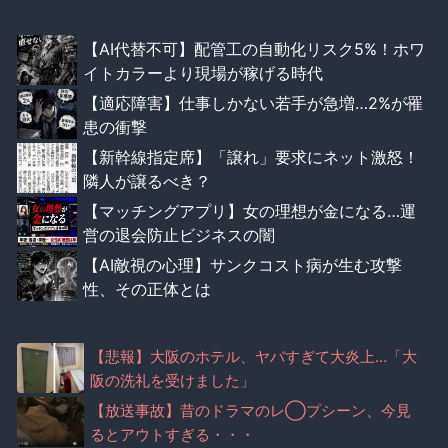
【AI代替不可】配管工の自動化リスク5%！ホワ
イトカラーより現場が稼げる時代
【適応障害】仕事しかない若手が急増…2%が罹
患の衝撃
【新幹線指定席】「譲れ」要求にネット激怒！
隣人が譲るべき？
【マッチングアプリ】女の理想が金になる…運
営の退会防止ビジネスの闇
【AI敵視の心理】サンクコスト病が生む攻撃
性、その正体とは
【悲報】大阪のホテル、ヤバすぎて大炎上…「大
阪の洗礼を受けました」
【放送事故】昔のドラマのレ◯プシーン、今見
るとアウトすぎる・・・