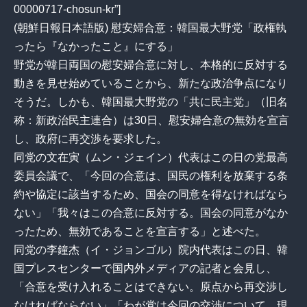
00000717-chosun-kr”]
(朝鮮日報日本語版) 慰安婦合意：韓国最大野党「政権執
ったら『なかったこと』にする」
野党が韓日両国の慰安婦合意に対し、本格的に反対する
動きを見せ始めていることから、新たな政治争点になり
そうだ。しかも、韓国最大野党の「共に民主党」（旧名
称：新政治民主連合）は30日、慰安婦合意の無効を宣言
し、政府に再交渉を要求した。
同党の文在寅（ムン・ジェイン）代表はこの日の党最高
委員会議で、「今回の合意は、国民の権利を放棄する条
約や協定に該当するため、国会の同意を得なければなら
ない」「我々はこの合意に反対する。国会の同意がなか
ったため、無効であることを宣言する」と述べた。
同党の李鐘杰（イ・ジョンゴル）院内代表はこの日、韓
国プレスセンターで国内外メディアの記者と会見し、
「合意を受け入れることはできない。原点から再交渉し
なければならない」「わが党は今回の交渉について、現