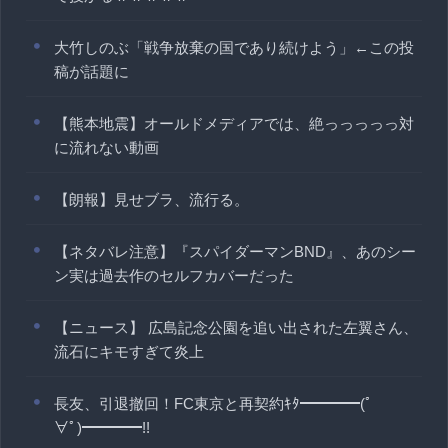
大竹しのぶ「戦争放棄の国であり続けよう」←この投
稿が話題に
【熊本地震】オールドメディアでは、絶っっっっっ対
に流れない動画
【朗報】見せブラ、流行る。
【ネタバレ注意】『スパイダーマンBND』、あのシー
ン実は過去作のセルフカバーだった
【ニュース】 広島記念公園を追い出された左翼さん、
流石にキモすぎて炎上
長友、引退撤回！FC東京と再契約ｷﾀ━━━━(ﾟ
∀ﾟ)━━━━!!