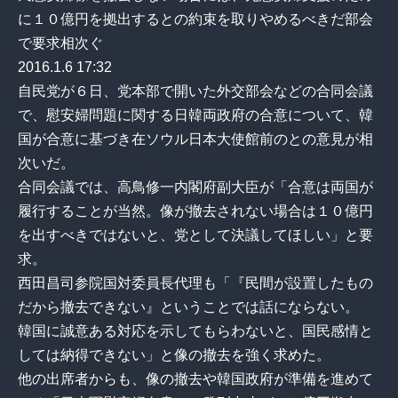
に１０億円を拠出するとの約束を取りやめるべきだ部会
で要求相次ぐ
2016.1.6 17:32
自民党が６日、党本部で開いた外交部会などの合同会議
で、慰安婦問題に関する日韓両政府の合意について、韓
国が合意に基づき在ソウル日本大使館前のとの意見が相
次いだ。
合同会議では、高鳥修一内閣府副大臣が「合意は両国が
履行することが当然。像が撤去されない場合は１０億円
を出すべきではないと、党として決議してほしい」と要
求。
西田昌司参院国対委員長代理も「『民間が設置したもの
だから撤去できない』ということでは話にならない。
韓国に誠意ある対応を示してもらわないと、国民感情と
しては納得できない」と像の撤去を強く求めた。
他の出席者からも、像の撤去や韓国政府が準備を進めて