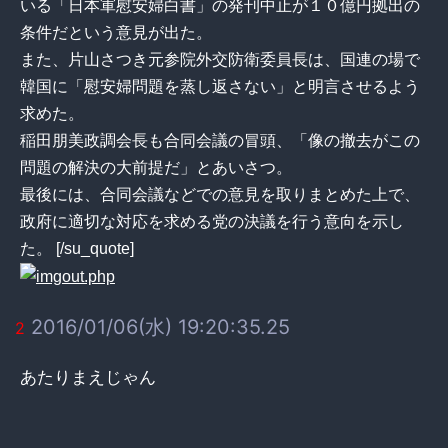
いる「日本軍慰安婦白書」の発刊中止が１０億円拠出の
条件だという意見が出た。
また、片山さつき元参院外交防衛委員長は、国連の場で
韓国に「慰安婦問題を蒸し返さない」と明言させるよう
求めた。
稲田朋美政調会長も合同会議の冒頭、「像の撤去がこの
問題の解決の大前提だ」とあいさつ。
最後には、合同会議などでの意見を取りまとめた上で、
政府に適切な対応を求める党の決議を行う意向を示し
た。 [/su_quote]
2016/01/06(水) 19:20:35.25
2
あたりまえじゃん