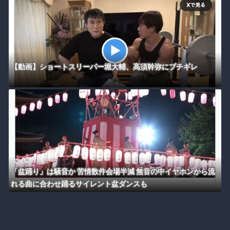
【動画】ショートスリーパー堀大輔、高須幹弥にブチギレ
「盆踊り」は騒音か 苦情数件会場半減 無音の中イヤホンから流
れる曲に合わせ踊るサイレント盆ダンスも