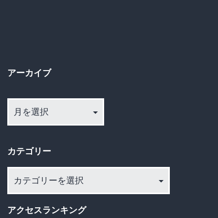
シ
ョ
ン
アーカイブ
ア
ー
カ
イ
カテゴリー
ブ
カ
テ
ゴ
アクセスランキング
リ