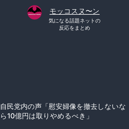
コ
モッコスヌ〜ン
ン
気になる話題ネットの
テ
反応をまとめ
ン
ツ
へ
ス
キ
ッ
プ
自民党内の声「慰安婦像を撤去しないな
ら10億円は取りやめるべき」