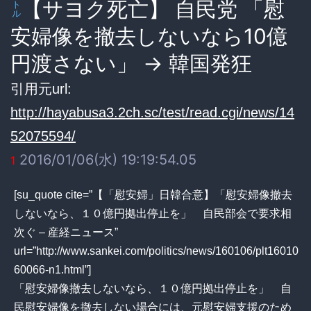
【サヨク死亡】 自民党 「慰
ト
ル
安婦像を撤去しないなら10億
円渡さない」 → 韓国発狂
引用元url:
http://hayabusa3.2ch.sc/test/read.cgi/news/14
52075594/
2016/01/06(水) 19:19:54.05
1
[su_quote cite=”【「慰安婦」日韓合意】「慰安婦像撤去
しないなら、１０億円拠出停止を」 自民部会で要求相
次ぐ – 産経ニュース”
url=”http://www.sankei.com/politics/news/160106/plt16010
60066-n1.html”]
「慰安婦像撤去しないなら、１０億円拠出停止を」 自
民慰安婦像を撤去しない場合には、元慰安婦支援のため