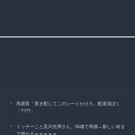
馬鹿客「置き配してこのシートかけろ」配達員ぼく
「????」
ミッチーこと及川光博さん、56歳で再婚→新しい命ま
で授かるｗｗｗｗｗ