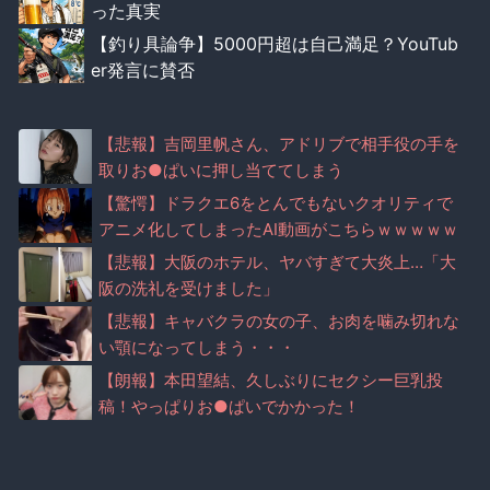
った真実
【釣り具論争】5000円超は自己満足？YouTub
er発言に賛否
【悲報】吉岡里帆さん、アドリブで相手役の手を
取りお●ぱいに押し当ててしまう
【驚愕】ドラクエ6をとんでもないクオリティで
アニメ化してしまったAI動画がこちらｗｗｗｗｗ
【悲報】大阪のホテル、ヤバすぎて大炎上…「大
阪の洗礼を受けました」
【悲報】キャバクラの女の子、お肉を噛み切れな
い顎になってしまう・・・
【朗報】本田望結、久しぶりにセクシー巨乳投
稿！やっぱりお●ぱいでかかった！