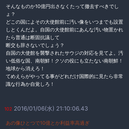
そんなものか10億円出さなくたって撤去すべきでし
ょ？
どこの国によその大使館前に汚い像をいつまでも設置
しとくんだよ。自国の大使館前にあんな汚い物置かれ
たら普通は断固抗議して
断交も辞さないでしょう？
自国の大使館を襲撃されたサウジの対応を見てよ。汚
い低俗な国、南朝鮮！クソの役にも立たない南朝鮮！
地球から消えろ！
てめえらがやってる事がどれだけ国際的に見たら非常
識な行為か自覚しろ！
2016/01/06(水) 21:10:06.43
102
あの像ひとつで10億とか利益率高過ぎ