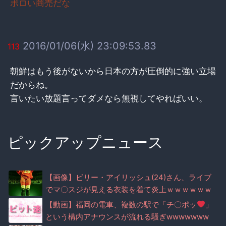
ボロい商売だな
2016/01/06(水) 23:09:53.83
113
朝鮮はもう後がないから日本の方が圧倒的に強い立場
だからね。
言いたい放題言ってダメなら無視してやればいい。
ピックアップニュース
【画像】ビリー・アイリッシュ(24)さん、ライブ
でマ〇スジが見える衣装を着て炎上ｗｗｗｗｗｗ
ｗｗｗｗ
【動画】福岡の電車、複数の駅で「チ〇ポッ
」
という構内アナウンスが流れる騒ぎwwwwwww