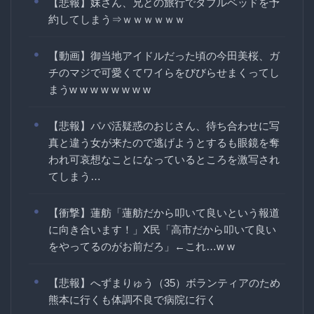
【悲報】妹さん、兄との旅行でダブルベッドを予
約してしまう⇒ｗｗｗｗｗｗ
【動画】御当地アイドルだった頃の今田美桜、ガ
チのマジで可愛くてワイらをびびらせまくってし
まうw w w w w w w w
【悲報】パパ活疑惑のおじさん、待ち合わせに写
真と違う女が来たので逃げようとするも眼鏡を奪
われ可哀想なことになっているところを激写され
てしまう…
【衝撃】蓮舫「蓮舫だから叩いて良いという報道
に向き合います！」X民「高市だから叩いて良い
をやってるのがお前だろ」←これ…w w
【悲報】へずまりゅう（35）ボランティアのため
熊本に行くも体調不良で病院に行く