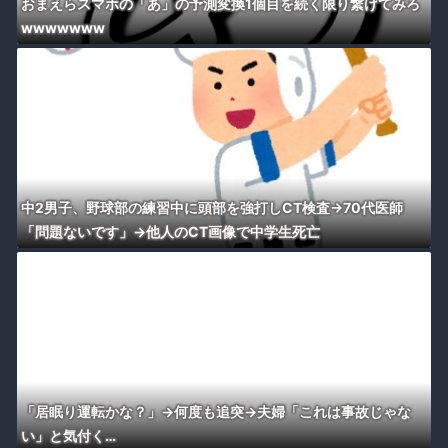
おまえらスマホの「あ」の予測変換1個目を続く限り繋げてみろ
wwwwwww
中2男子、野球部の練習中に頭部を強打しCT検査→70代医師
「問題ないです」→他人のCT画像で中学生死亡
「居眠り運転かな？」→何度も追突→夫婦「これは事故じゃな
い」と気付く…