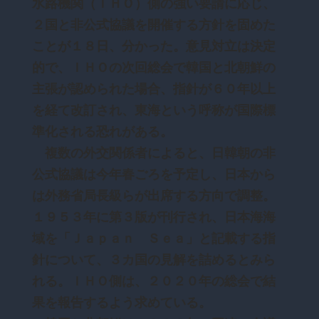
水路機関（ＩＨＯ）側の強い要請に応じ、
２国と非公式協議を開催する方針を固めた
ことが１８日、分かった。意見対立は決定
的で、ＩＨＯの次回総会で韓国と北朝鮮の
主張が認められた場合、指針が６０年以上
を経て改訂され、東海という呼称が国際標
準化される恐れがある。
複数の外交関係者によると、日韓朝の非
公式協議は今年春ごろを予定し、日本から
は外務省局長級らが出席する方向で調整。
１９５３年に第３版が刊行され、日本海海
域を「Ｊａｐａｎ Ｓｅａ」と記載する指
針について、３カ国の見解を詰めるとみら
れる。ＩＨＯ側は、２０２０年の総会で結
果を報告するよう求めている。