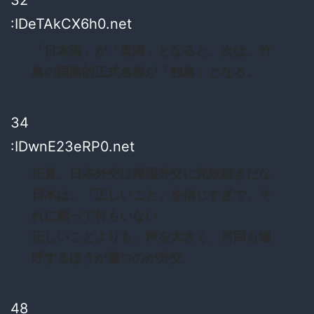
:IDeTAkCX6h0.net
「日本海」が「東海」となると、次は、竹
島の国際的正式名称が「独島」となる。
34
:IDwnE23eRP0.net
正直、日本外交は韓国外交に完敗続きだな
日本は、「正しいこと」を信じすぎで、そ
れに頼って何もいない
正しいことよりも、声を大きく、何回も連
呼するほうが勝つのが外交
48