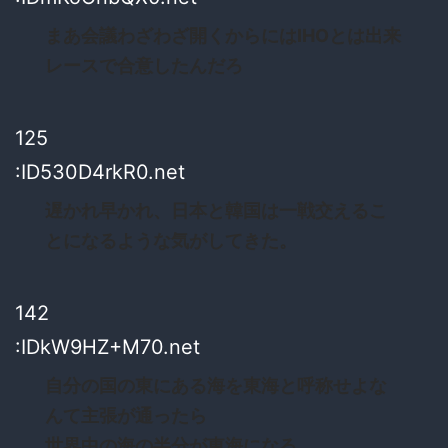
まあ会議わざわざ開くからにはIHOとは出来
レースで合意したんだろ
125
:ID530D4rkR0.net
遅かれ早かれ、日本と韓国は一戦交えるこ
とになるような気がしてきた。
142
:IDkW9HZ+M70.net
自分の国の東にある海を東海と呼称せよな
んて主張が通ったら
世界中の海の半分が東海になる