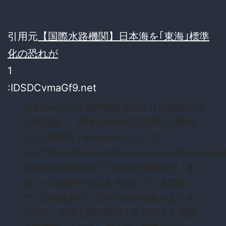
引用元
【国際水路機関】日本海を｢東海｣標準
化の恐れが
1
:IDSDCvmaGf9.net
[bq title=”日本海呼称変更めぐり日韓朝が非
公式協議へ 東海改称や併記現実化の懸念
も- 記事詳細｜Infoseekニュース”
url=”https://news.infoseek.co.jp/article/s
日本海の呼称をめぐり韓国や北朝鮮が「東
海」への改称や併記を主張している問題
で、日本政府が、世界の海洋名称をまとめ
た指針「大洋と海の境界」を刊行する国際