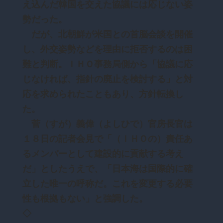
え込んだ韓国を交えた協議には応じない姿
勢だった。
だが、北朝鮮が米国との首脳会談を開催
し、外交姿勢などを理由に拒否するのは困
難と判断。ＩＨＯ事務局側から「協議に応
じなければ、指針の廃止を検討する」と対
応を求められたこともあり、方針転換し
た。
菅（すが）義偉（よしひで）官房長官は
１８日の記者会見で「（ＩＨＯの）責任あ
るメンバーとして建設的に貢献する考え
だ」としたうえで、「日本海は国際的に確
立した唯一の呼称だ。これを変更する必要
性も根拠もない」と強調した。
◇