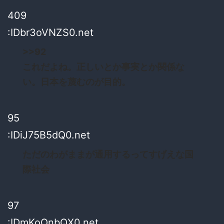
409
:IDbr3oVNZS0.net
>>92
これだよね。正しいとか事実とか関係な
い。日本を蔑むのが目的。
95
:IDiJ75B5dQ0.net
ただのわがままが通用するってすげえな国
際社会
97
:IDmKoOnbQX0.net