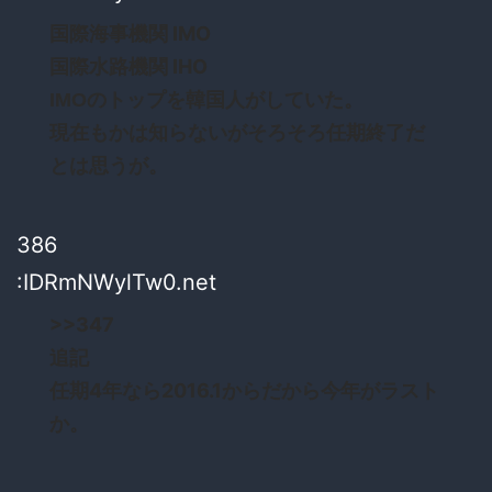
国際海事機関 IMO
国際水路機関 IHO
IMOのトップを韓国人がしていた。
現在もかは知らないがそろそろ任期終了だ
とは思うが。
386
:IDRmNWylTw0.net
>>347
追記
任期4年なら2016.1からだから今年がラスト
か。