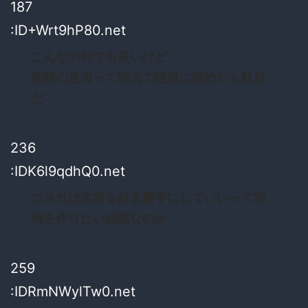
187
:ID+Wrt9hP80.net
こんなの何でも良いけど
朝鮮の意向って時点で絶対に認めたら駄目
だ
236
:IDK6l9qdhQ0.net
ゴネれば名前を好き勝手にしていいって前
例を作りたい組織なのか
259
:IDRmNWylTw0.net