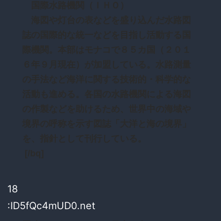
国際水路機関（ＩＨＯ）
海図や灯台の表などを盛り込んだ水路図
誌の国際的な統一などを目指し活動する国
際機関。本部はモナコで８５カ国（２０１
６年９月現在）が加盟している。水路測量
の手法など海洋に関する技術的・科学的な
活動も進める。各国の水路機関による海図
の作製などを助けるため、世界中の海域や
境界の呼称を示す図誌「大洋と海の境界」
を、指針として刊行している。
[/bq]
18
:ID5fQc4mUD0.net