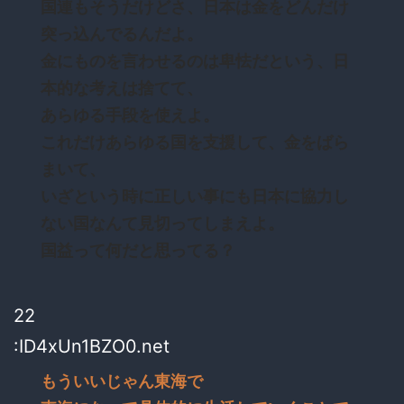
国連もそうだけどさ、日本は金をどんだけ
突っ込んでるんだよ。
金にものを言わせるのは卑怯だという、日
本的な考えは捨てて、
あらゆる手段を使えよ。
これだけあらゆる国を支援して、金をばら
まいて、
いざという時に正しい事にも日本に協力し
ない国なんて見切ってしまえよ。
国益って何だと思ってる？
22
:ID4xUn1BZO0.net
もういいじゃん東海で