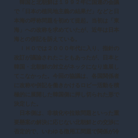
韓国と北朝鮮は１９９２年に国連の会議
で「日本の植民地主義の結果だ」などと日
本海の呼称問題を初めて提起。当初は「東
海」への改称を求めていたが、近年は日本
海との併記を訴えている。
ＩＨＯでは２０００年代に入り、指針の
改訂が議論されたこともあったが、日本と
韓国・北朝鮮の対立がネックになり進展し
てこなかった。今回の協議は、各国関係者
に改称や併記を働きかけるロビー活動を積
極的に展開した韓国側に押し切られた形で
決定した。
日本側は、非核化や拉致問題といった重
要懸案の解決に応じない北朝鮮との交渉に
否定的で、いわゆる徴用工問題で関係が冷