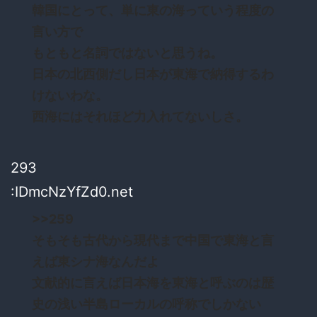
韓国にとって、単に東の海っていう程度の
言い方で
もともと名詞ではないと思うね。
日本の北西側だし日本が東海で納得するわ
けないわな。
西海にはそれほど力入れてないしさ。
293
:IDmcNzYfZd0.net
>>259
そもそも古代から現代まで中国で東海と言
えば東シナ海なんだよ
文献的に言えば日本海を東海と呼ぶのは歴
史の浅い半島ローカルの呼称でしかない