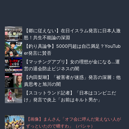
【郷に従えない】在日イスラム発言に日本人激
怒！共生不能論の深淵
【釣り具論争】5000円超は自己満足？YouTub
er発言に賛否
【マッチングアプリ】女の理想が金になる…運
営の退会防止ビジネスの闇
【内田梨瑚】「被害者が迷惑」発言の深層：他
責思考と旭川の闇
【スコットランド記者】「日本はコンビニだ
け」発言で炎上「お前はキルト男か」
【画像】まんさん「オフ会に呼んだ覚えない人が
ずっといたので晒すわ」（パシャ）