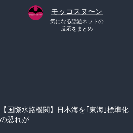
コ
モッコスヌ〜ン
ン
気になる話題ネットの
テ
反応をまとめ
ン
ツ
へ
ス
キ
ッ
プ
【国際水路機関】日本海を｢東海｣標準化
の恐れが