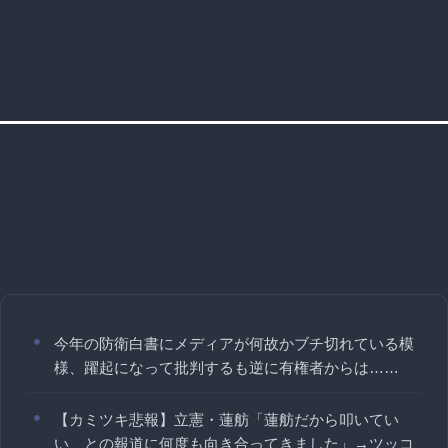
今年の防衛白書にメディアが何故かブチ切れている模
様、躍起になって批判するも逆に有権者からは……
【カミツキ悲報】立憲・蓮舫「蓮舫だから叩いてい
い、との報道に何度も向き合ってきました」→ツッコ