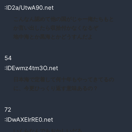
:ID2a/UtwA90.net
こんなん認めて他の国がじゃー俺たちもと
か言い出したら収拾付かなくなるぞ
地中海とか黒海とかどうすんだよ
54
:IDEwmz4tm3O.net
日本海で定着して何十年もやってきてるの
に、今更ひっくり返す意味あるの？
72
:IDwAXEIrRE0.net
いくらなんでもおかしいだろ