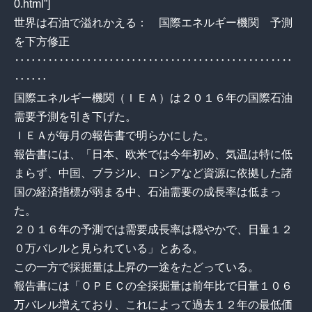
0.html”]
世界は石油で溢れかえる： 国際エネルギー機関 予測
を下方修正
‥‥‥‥‥‥‥‥‥‥‥‥‥‥‥‥‥‥‥‥‥‥‥‥‥
‥‥‥
国際エネルギー機関（ＩＥＡ）は２０１６年の国際石油
需要予測を引き下げた。
ＩＥＡが毎月の報告書で明らかにした。
報告書には、「日本、欧米では今年初め、気温は特に低
まらず、中国、ブラジル、ロシアなど資源に依拠した諸
国の経済指標が弱まる中、石油需要の成長率は低まっ
た。
２０１６年の予測では需要成長率は穏やかで、日量１２
０万バレルと見られている」とある。
この一方で採掘量は上昇の一途をたどっている。
報告書には「ＯＰＥＣの全採掘量は前年比で日量１０６
万バレル増えており、これによって過去１２年の最低価