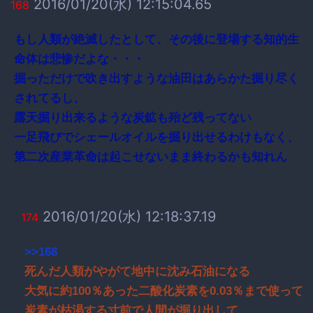
2016/01/20(水) 12:15:04.65
168
もし人類が絶滅したとして、その後に登場する知的生
命体は悲惨だよな・・・
掘っただけで吹き出すような油田はあらかた掘り尽く
されてるし、
露天掘り出来るような炭鉱も殆ど残ってない
一足飛びでシェールオイルを掘り出せるわけもなく、
第二次産業革命は起こせないまま終わるかも知れん
2016/01/20(水) 12:18:37.19
174
>>168
死んだ人類がやがて地中に沈み石油になる
大気に約100％あった二酸化炭素を0.03％まで使って
炭素が枯渇する寸前で人間が掘り出して