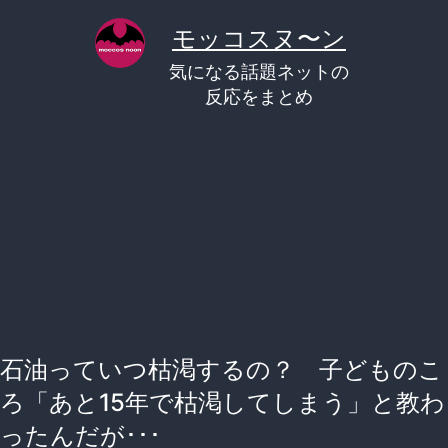
コ
モッコスヌ〜ン
ン
気になる話題ネットの
テ
反応をまとめ
ン
ツ
へ
ス
キ
ッ
プ
石油っていつ枯渇するの？ 子どものこ
ろ「あと15年で枯渇してしまう」と教わ
ったんだが･･･