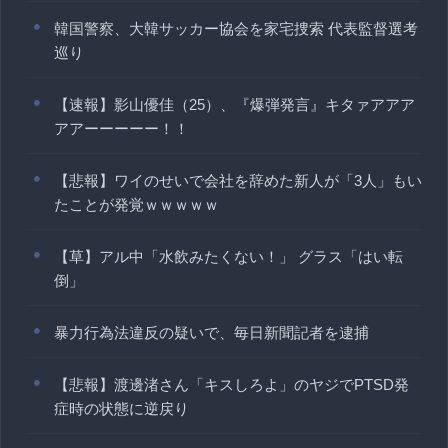
韓国警察、大韓サッカー協会を家宅捜索 代表監督選考
巡り
【速報】影山優佳（25）、『爆弾発言』キタァアアア
アアーーーーー！！
【悲報】ワイのせいで会社を辞めた新人が「3人」もい
たことが発覚ｗｗｗｗｗ
【草】アル中「水飲みたくない！」 グラス「はい転
倒」
暴力行為法違反の疑いで、毎日新聞記者を逮捕
【悲報】渡邊渚さん「キスしろよ」のヤジでPTSD発
症時の状態に逆戻り