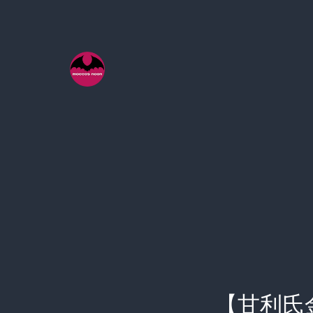
コ
ン
テ
ン
ツ
へ
ス
キ
ッ
プ
【甘利氏