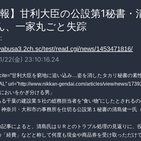
報】甘利大臣の公設第1秘書・
ん、一家丸ごと失踪
:
ayabusa3.2ch.sc/test/read.cgi/news/1453471816/
/22(金) 23:10:16.24
ote cite=”甘利大臣を窮地に追い込み…姿を消したタカリ秘書の素性
 url=”http://www.nikkan-gendai.com/articles/view/news/17392
のにおいをかぎ分ける男」
ある千葉の建設業Ｓ社の総務担当者を“食い物”にしたとされる
、神奈川・大和市の事務所を仕切る公設第１秘書の清島健一氏
の記事によると、清島氏はＵＲとのトラブル処理の見返りに、
の「経費」などと称して何度も現金や商品券を受け取っただけ