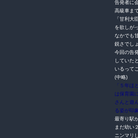
告発者に
高級車まで
「甘利大
を欲しが
なかでも
鋭さでし
今回の告発
していた
いるって
(中略)
「５年ほ
は保育園
さんと遊
る姿が印
最寄り駅
まだ幼い
ニンマリ