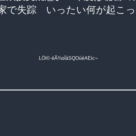
家で失踪 いったい何が起こ
LÒï©·éÃ¾oÏà­SQOúéAEic¬