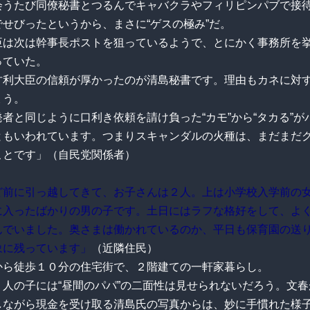
会うたび同僚秘書とつるんでキャバクラやフィリピンパブで接
せびったというから、まさに“ゲスの極み”だ。
臣は次は幹事長ポストを狙っているようで、とにかく事務所を
っていた。
甘利大臣の信頼が厚かったのが清島秘書です。理由もカネに対
ょう。
者と同じように口利き依頼を請け負った“カモ”から“タカる”が
ともいわれています。つまりスキャンダルの火種は、まだまだ
ことです」（自民党関係者）
ど前に引っ越してきて、お子さんは２人。上は小学校入学前の
に入ったばかりの男の子です。土日にはラフな格好をして、よ
んでいました。奥さまは働かれているのか、平日も保育園の送
象に残っています」
（近隣住民）
から徒歩１０分の住宅街で、２階建ての一軒家暮らし。
２人の子には“昼間のパパ”の二面性は見せられないだろう。文
しながら現金を受け取る清島氏の写真からは、妙に手慣れた様