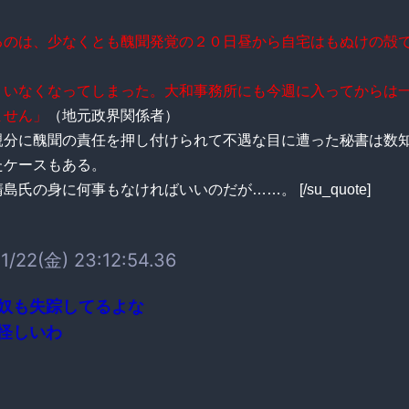
るのは、少なくとも醜聞発覚の２０日昼から自宅はもぬけの殻
、いなくなってしまった。大和事務所にも今週に入ってからは
ません」
（地元政界関係者）
親分に醜聞の責任を押し付けられて不遇な目に遭った秘書は数
たケースもある。
島氏の身に何事もなければいいのだが……。 [/su_quote]
1/22(金) 23:12:54.36
奴も失踪してるよな
怪しいわ