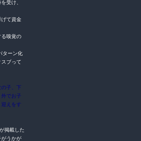
待を受け、
挙げて資金
する嗅覚の
パターン化
クスブって
女の子、下
く外でお子
り迎えをす
春が掲載した
子がうかが