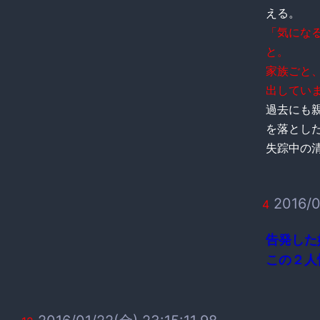
える。
「気にな
と。
家族ごと
出してい
過去にも
を落とし
失踪中の清
2016/0
4
告発した
この２人