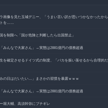
ラ画像を見た玉城デニー、「うまい言い訳が思いつかなかったから
トを……
国を制限へ「国が危険と判断したら出国禁止」
「みんなで大家さん」→実態は2881億円の債務超過
生を確定させるドイツ式の制度、「バカを振い落せるから合理的だ
みの日はだいたい…」まさかの習慣を暴露ｗｗｗ
「みんなで大家さん」→実態は2881億円の債務超過
ー堀大輔、高須幹弥にブチギレ