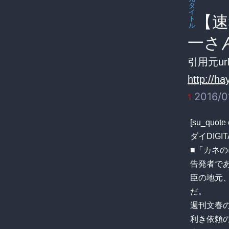
タ
イ
【速
ト
ル
一さ
引用元url
http://h
2016/01
1
[su_qu
ダイDIGITAL”
■「カネ
告発者で
臣の地元
だ。
週刊文春
利き依頼