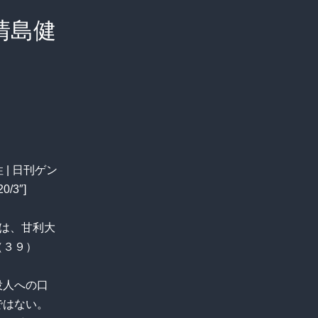
清島健
 | 日刊ゲン
0/3″]
のは、甘利大
（３９）
役人への口
ではない。