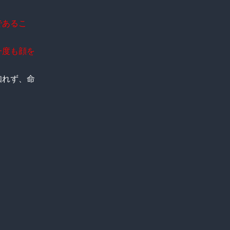
であるこ
一度も顔を
知れず、命