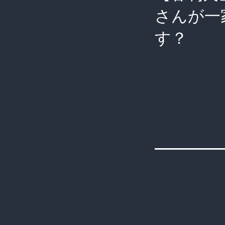
さんが一
す？