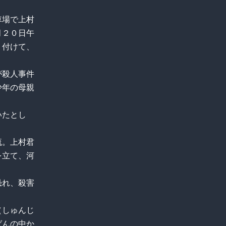
車場で上村
月２０日午
り付けて、
が殺人事件
少年の母親
いたとし
流。上村君
を立て、河
恐れ、殺害
（しゅんじ
ばんの中か