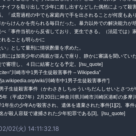
ーナイフを取り出して少年に差し出すなどした偶然によって殺
張。「成育過程の中でも家庭内で手を出されることが何度もあ
年からけんかを売られる毎日だった。暴力以外での解決能力が
述べ「事件当初から反省しており、更生できる。（法廷では）
なれることも明らかに
たい」として量刑に情状酌量を求めた。
聴席には加害少年の両親が並んで座り、静かに審議を聞いてい
で審理し、４日に結審となる予定。[/su_quote]
te cite=”川崎市中1男子生徒殺害事件 – Wikipedia”
ps://ja.wikipedia.org/wiki/川崎市中1男子生徒殺害事件”]
1男子生徒殺害事件（かわさきしちゅういちだんしせいとさつが
15年（平成27年）2月20日に神奈川県川崎市川崎区港町の多摩
学1年生の少年Aが殺害され、遺体を遺棄された事件[1][2]。事
が殺人容疑で逮捕された少年犯罪である[3]。[/su_quote]
2/02(火) 14:11:32.18