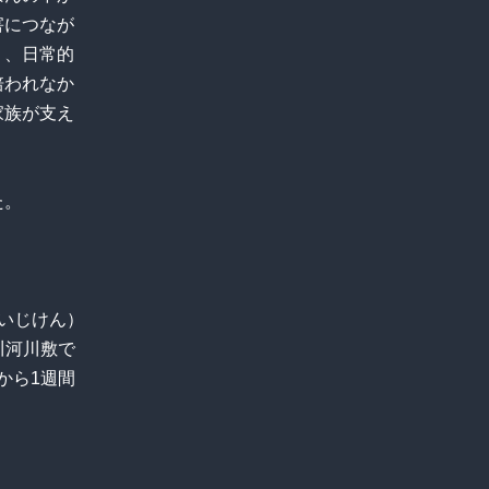
害につなが
り、日常的
培われなか
家族が支え
た。
いじけん）
川河川敷で
件から1週間