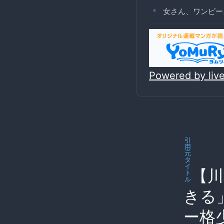
女さん、ワンピー
Powered by li
引
用
元
タ
イ
【川
ト
ル
きる
ー格