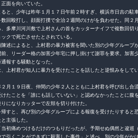
、正面を向いていた。
よると、少年は昨年１月１７日午前２時すぎ、横浜市日吉の駐
を数回殴打し、顔面打撲で全治２週間のけがを負わせた。同２
ろ、多摩川河川敷で上村さんの首をカッターナイフで複数回切
ョックで死亡させたとされている。
頭陳述によると、上村君の暴力被害を聞いた別の少年グループ
間前、リーダー格の加害少年宅に押し掛けて謝罪を要求。加害
番通報する騒動となった。
は、上村君が知人に暴力を受けたことを話したと逆恨みをして
年２月１９日夜、仲間の少年２人とともに上村君を呼び出し合
受けたことを「誰にも話していない」と認めなかったことに腹
乗りになりカッターで左頬を切り付けた。
を帰すと、再び別の少年グループによる報復を受けたりすると
たと主張した。
「当初痛めつけるだけのつもりだったが、予期せぬ偶然と逡巡
中で引くことができずに殺害した事件」と述べ、別の少年がか