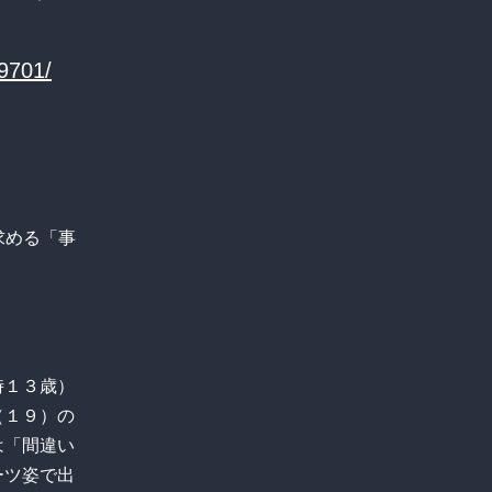
89701/
量求める「事
時１３歳）
（１９）の
は「間違い
ーツ姿で出