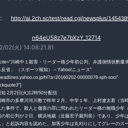
:
http://ai.2ch.sc/test/read.cgi/newsplus/14543
/02(火) 14:08:21.81
uote cite=”川崎中１殺害・リーダー格少年初公判、弁護側情状酌
反省」 （スポーツ報知） – Yahoo!ニュース”
//headlines.yahoo.co.jp/hl?a=20160202-00000078-sph-soci”
ckquote3″]
 2月2日(火)12時50分配信
川崎市の多摩川河川敷で昨年２月、中学１年、上村遼太君（当
れた事件で、殺人と傷害の罪に問われたリーダー格の無職少年
判の初公判が２日、横浜地裁（近藤宏子裁判長）であり、少年
ん」と起訴内容を認めた。加害少年は丸刈りにしてグレーのス