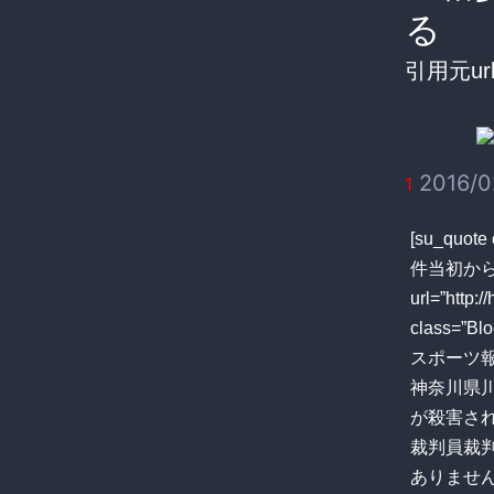
る
引用元url
2016/02
1
[su_q
件当初から
url=”http:
class=”Blo
スポーツ報知
神奈川県
が殺害さ
裁判員裁
ありませ