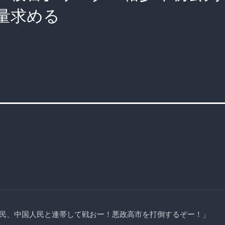
量求める
民、中国人民と連帯して戦おー！悪政高市を打倒するぞー！」