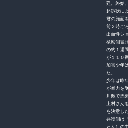
廷。終始
起訴状に
君の顔面
前２時ご
出血性シ
検察側冒
の約１週
が１１０
加害少年
た。
少年は昨
が暴力を
川敷で馬
上村さん
を決意し
弁護側は
ゅん）の