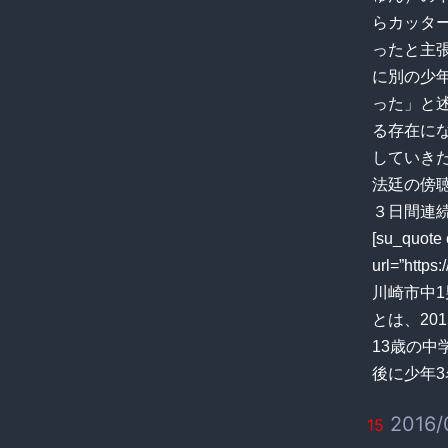
らカッタ
ったと主
に別の少
った」と
る存在に
していき
法廷の傍
３日間連続
[su_quo
url=”htt
川崎市中
とは、20
13歳の中
後に少年3名
2016/0
15