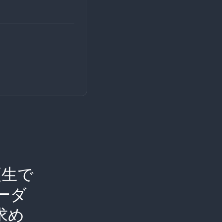
更生で
ーダ
求め