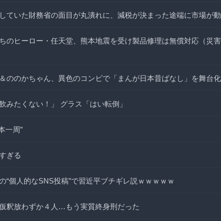
していた財務省の面目が丸潰れに、減税が決まった途端に市場が動
ちのヒーロー・任天堂、熊本地震を受け製品修理は無償対応（災害
＆ののかちゃん、異色のコンビで「まんが日本昔ばなし」を舞台化
飲みたくない！」 グラス「はい転倒」
本一周”
すぎる
の“個人的なSNS投稿”で習近平ブチギレ説ｗｗｗｗｗ
仮釈放わずか４人…もう実質終身刑だった