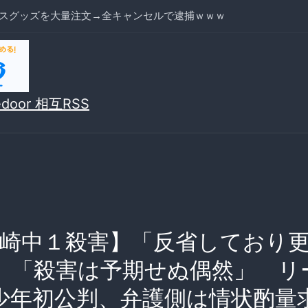
スグッズを大量注文→全キャンセルで逮捕ｗｗｗ
vedoor 相互RSS
崎中１殺害】「反省しており
」「殺害は予期せぬ偶然」 リ
少年初公判、弁護側は情状酌量