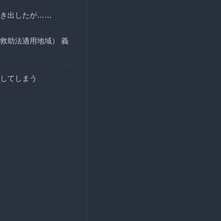
き出したが……
救助法適用地域） 義
してしまう