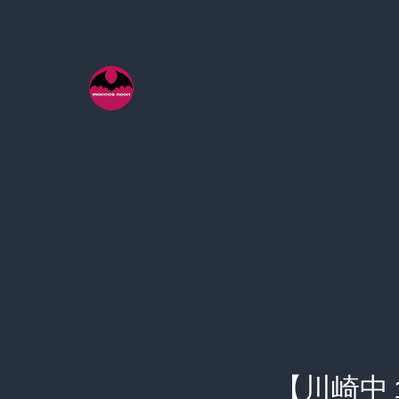
コ
ン
テ
ン
ツ
へ
ス
キ
ッ
プ
【川崎中