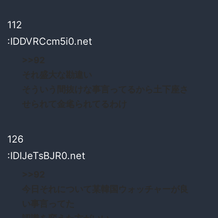
112
:IDDVRCcm5i0.net
>>92
それ盛大な勘違い
そういう間抜けな事言ってるから土下座さ
せられて金毟られてるわけ
126
:IDIJeTsBJR0.net
>>92
今日それについて某韓国ウォッチャーが良
い事言ってた