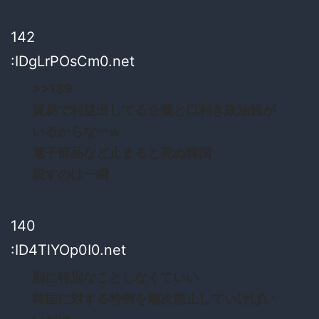
142
:IDgLrPOsCm0.net
>>139
貿易で利益出してる企業と口利き政治観が
いるからなーw
電子部品など止まると死ぬ韓国
殺すのは一瞬
140
:ID4TlYOp0I0.net
別に特別なことしなくていい
韓国に対する特例を順次廃止していけばい