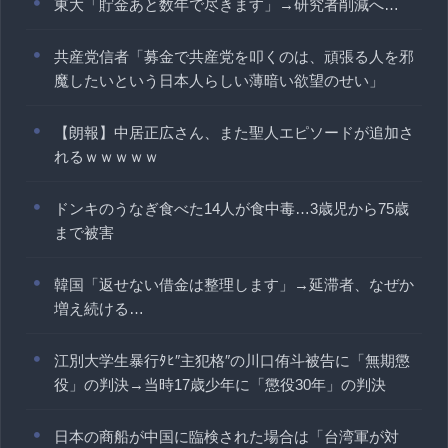
東大「貯金あと数年で尽きます」→研究者削減へ…
共産党信者「募金で共産党を叩くのは、頑張る人を邪
魔したいという日本人らしい薄暗い欲望のせい」
【朗報】中居正広さん、また聖人エピソードが追加さ
れるｗｗｗｗｗ
ドンキのうなぎ食べた14人が食中毒…3歳児から75歳
まで被害
韓国「返せない借金は整理します」→延滞者、なぜか
増え続ける…
江別大学生暴行ﾀﾋ″主犯格″の川口侑斗被告に「無期懲
役」の判決→当時17歳少年に「懲役30年」の判決
日本の商船が中国に臨検された場合は「台湾軍が対