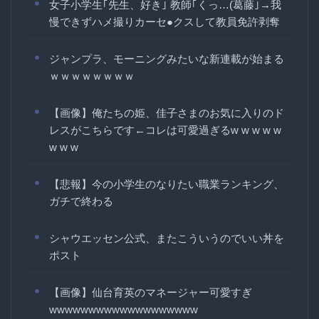
女子小学生｢先生、好き｣ 教師｢くっ…(葛藤｣→我
慢できずハメ撮りカーセ●クスして教員免許剥奪
ジャンプラ、モーニングみたいな新連載が始まる
ｗｗｗｗｗｗｗｗ
【画像】俺たちの姫、佳子さまのお気に入りのド
レスがこちらです←コレは可愛過ぎるw w w w w
w w w
【悲報】今の小学生のなりたい職業ランキング、
ガチで終わる
シャウエッセン公式、またこういうのでいい丼を
ポスト
【画像】仙台育英のマネージャー可愛すぎ
wwwwwwwwwwwwwwwwwww