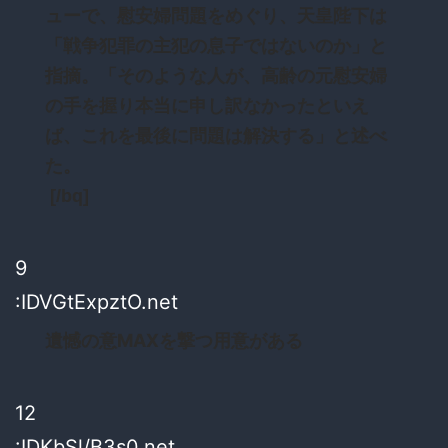
ューで、慰安婦問題をめぐり、天皇陛下は
「戦争犯罪の主犯の息子ではないのか」と
指摘。「そのような人が、高齢の元慰安婦
の手を握り本当に申し訳なかったといえ
ば、これを最後に問題は解決する」と述べ
た。
[/bq]
9
:IDVGtExpztO.net
遺憾の意MAXを撃つ用意がある
12
:IDKbSl/B3s0.net