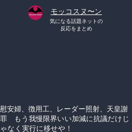
コ
モッコスヌ〜ン
ン
気になる話題ネットの
テ
反応をまとめ
ン
ツ
へ
ス
キ
ッ
プ
慰安婦、徴用工、レーダー照射、天皇謝
罪 もう我慢限界いい加減に抗議だけじ
ゃなく実行に移せや！