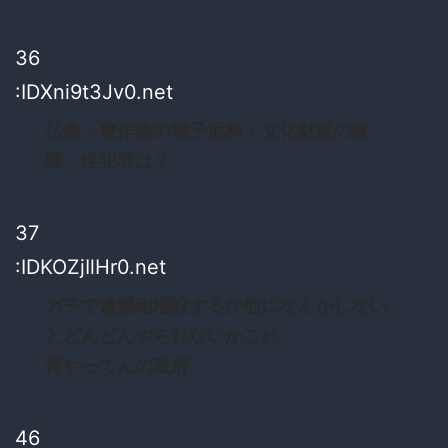
36
:IDXni9t3Jv0.net
仏像・農作物の種子泥棒・文化財産の破
壊・性犯罪は？
37
:IDKOZjIlHr0.net
ガチで遺憾砲増設するか他になんかしない
とどんどんやられないかこれ
何やってんの政府
46