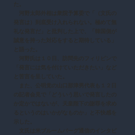
た。
河野太郎外相は衆院予算委で「（文氏の
発言は）到底受け入れられない。極めて無
礼な発言だ」と批判した上で、「韓国側が
誠意を持った対応をすると期待している」
と語った。
河野氏は１０日、訪問先のフィリピンで
「発言には気を付けていただきたい」など
と苦言を呈していた。
また、公明党の山口那津男代表も１２日
の記者会見で「どういう思いで発言したの
か定かではないが、天皇陛下の謝罪を求め
るというのはいかがなものか」と不快感を
示した。
文氏は米ブルームバーグ通信のインタビ