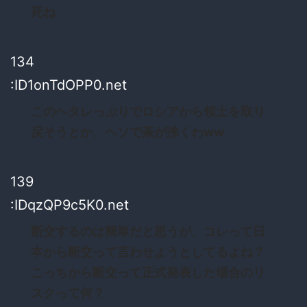
死ね
134
:ID1onTdOPP0.net
このヘタレっぷりでロシアから領土を取り
戻そうとか、ヘソで茶が沸くわww
139
:IDqzQP9c5K0.net
断交するのは簡単だと思うが、コレって日
本から断交って言わせようとしてるよね？
こっちから断交って正式発表した場合のリ
スクって何？