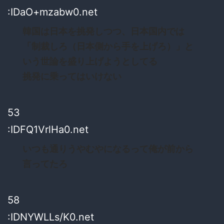
:IDaO+mzabw0.net
韓国は日本を挑発しつつ、日本国内では
「制裁しろ（日本側から手を上げろ）」と
いう世論を盛り上げようとしてる
挑発に乗ってはいけない
53
:IDFQ1VrlHa0.net
いつも通りうやむやになるって俺が前から
言ってたろ
58
:IDNYWLLs/K0.net