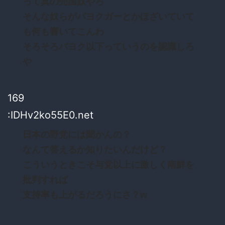
って真の売国奴やろ
そんな奴らがパヨクガーとかほざいていて
も何も響いてこんわ
そろそろパヨク以下っていうのを認識しろ
や
169
:IDHv2ko55E0.net
日本の野党には聞かんの？
なんて答えるか知りたいんだけど？
こういうときこそ与党以上に激しく南鮮を
批判すれば
支持率も上がるだろうにさ？w