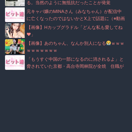
る。当然のように無抵抗だったことが発覚
元キャバ嬢のMINAさん（みなちゃん）が配信中
に亡くなったのではないかとX上で話題に（※動画
あり）
【画像】Hカップグラドル「どんな私も愛してね
♥」
【画像】あのちゃん、なんか別人になる
ｗｗｗ
ｗｗｗｗｗｗｗ
「もうすぐ中国の一部になるのに消されるよ」と
脅されていた京都・高台寺岡林院が全焼 住職が
マナー注意で脅迫されていた事実が判明