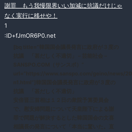
謝罪 もう我慢限界いい加減に抗議だけじゃ
なく実行に移せや！
1
:ID+fJmOR6P0.net
[bq title=”韓国国会議長発言に政府が３度の
抗議 「甚だしく不適切」 – 芸能社会 –
SANSPO.COM（サンスポ）”
url=”https://www.sanspo.com/geino/news/
n1.html”]韓国国会議長発言に政府が３度の
抗議 「甚だしく不適切」
安倍晋三首相は１２日の衆院予算委員会
で、慰安婦問題について天皇陛下による謝
罪で問題が解決するとした韓国国会の文喜
相議長の発言について「本当に驚いた。直