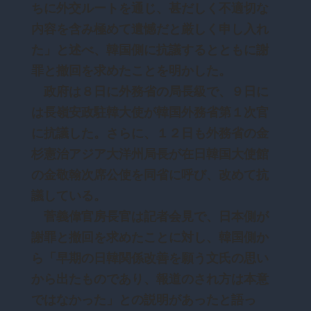
ちに外交ルートを通じ、甚だしく不適切な
内容を含み極めて遺憾だと厳しく申し入れ
た」と述べ、韓国側に抗議するとともに謝
罪と撤回を求めたことを明かした。
政府は８日に外務省の局長級で、９日に
は長嶺安政駐韓大使が韓国外務省第１次官
に抗議した。さらに、１２日も外務省の金
杉憲治アジア大洋州局長が在日韓国大使館
の金敬翰次席公使を同省に呼び、改めて抗
議している。
菅義偉官房長官は記者会見で、日本側が
謝罪と撤回を求めたことに対し、韓国側か
ら「早期の日韓関係改善を願う文氏の思い
から出たものであり、報道のされ方は本意
ではなかった」との説明があったと語っ