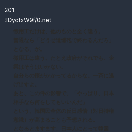
201
:IDydtxW9f/0.net
徴用工だけは、他のものと全く違う。
普通なら「どうせ遺憾砲で終わるんだろ」
となる、が。
徴用工は違う。たとえ政府がそれでも、企
業はそうはいかない。
自分らの懐がかかってるからな。一斉に逃
げ出すよ。
あと、この件の影響で、「やっぱり、日本
相手なら何をしてもいいんだ」
という、韓国民全体の反日感情（対日特権
意識）が高まることも予想される。
となるとますます、日本人にとって韓国