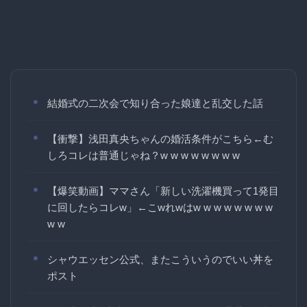
結婚式の二次会で知り合った娘達と乱交した話
【衝撃】浅田真央ちゃんの婚活条件がこちら←む
しろコレは普通じゃね？w w w w w w w w
【爆笑動画】ママさん「新しい洗濯機買って1発目
に回したらコレw」←こwれwはw w w w w w w w
w w
シャウエッセン公式、またこういうのでいい丼を
ポスト