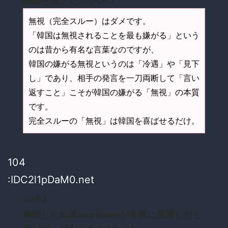
認識を変えた方がいい
無視（完全スルー）はダメです。
「韓国は無視されることを最も嫌がる」という
のは昔から有名な言葉なのですが、
韓国の嫌がる無視というのは「冷遇」や「見下
し」であり、相手の発言を一刀両断して「言い
返すこと」こそが韓国の嫌がる「無視」の本質
です。
完全スルーの「無視」は韓国を喜ばせるだけ。
104
:IDC2l1pDaM0.net
>>92
無視した結果sex slaveが世界に浸透したし