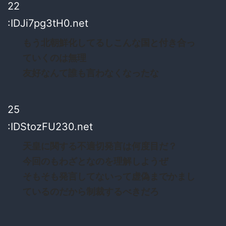
22
:IDJi7pg3tH0.net
もう北朝鮮化してるしこんな国と付き合っ
ていくのは無理
友好なんて誰も言わなくなったな
25
:IDStozFU230.net
天皇に関する不適切発言は何度目だ？
今回のもわざとなのを理解しようぜ
そもそも発言してないって虚偽までかまし
ているのだから制裁するべきだろ