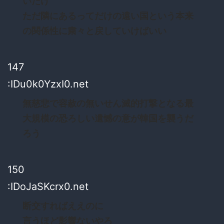
いだけ
ただ隣にあるってだけの遠い国という本来
の関係性に粛々と戻していけばいい
147
:IDu0k0YzxI0.net
無慈悲で容赦の無いせん滅的打撃となる最
大規模の恐ろしい遺憾の意が韓国を襲うだ
ろう
150
:IDoJaSKcrx0.net
断交すればええのに
言うほど影響ないやろ