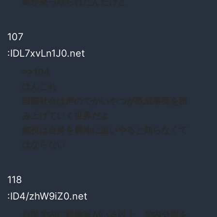
島が乗っ取られたんだけど
107
:IDL7xvLn1J0.net
>>104
ほんこれ
国際社会は声のでかいやつが既成事実を積
み上げていく世界だよ
無視は自身を窮地に追いやると知らなくて
はならない
118
:ID4/zhW9iZ0.net
自民党内に親韓派がいる以上、党内分裂を