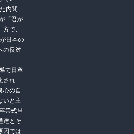
れた内閣
%が「君が
一方で、
代が日本の
への反対
指導で日章
化され
良心の自
ないと主
で卒業式当
通達とそ
原因では