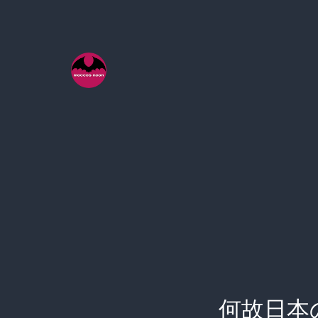
コ
ン
テ
ン
ツ
へ
ス
キ
ッ
プ
何故日本