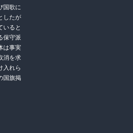
び国歌に
としたが
ていると
る保守派
体は事実
取消を求
け入れら
の国旗掲