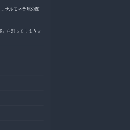
え…サルモネラ属の菌
万部」を割ってしまうｗ