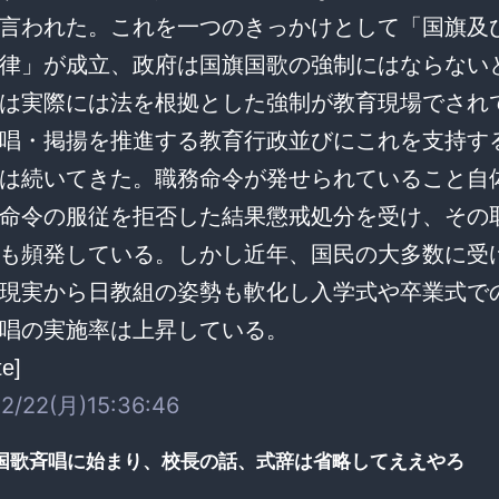
言われた。これを一つのきっかけとして「国旗及
律」が成立、政府は国旗国歌の強制にはならない
は実際には法を根拠とした強制が教育現場でされ
唱・掲揚を推進する教育行政並びにこれを支持す
は続いてきた。職務命令が発せられていること自
命令の服従を拒否した結果懲戒処分を受け、その
も頻発している。しかし近年、国民の大多数に受
現実から日教組の姿勢も軟化し入学式や卒業式で
唱の実施率は上昇している。
te]
2/22(月)15:36:46
国歌斉唱に始まり、校長の話、式辞は省略してええやろ