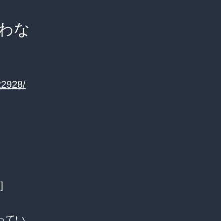
わな
22928/
]
ってい