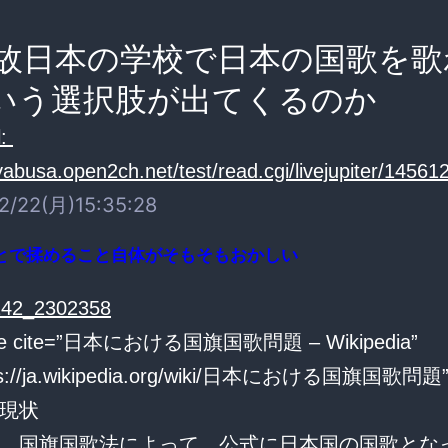
故日本の学校で日本の国歌を歌
いう選択肢が出てくるのか
:
yabusa.open2ch.net/test/read.cgi/livejupiter/14561
2/22(月)15:35:28
とで揉めること自体がそもそもおかしい
ote cite=”日本における国旗国歌問題 – Wikipedia”
tps://ja.wikipedia.org/wiki/日本における国旗国歌問題”
現状
、国旗国歌法によって、公式に日本国の国歌とな