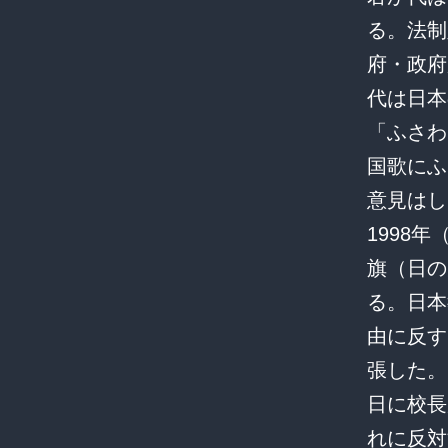
る。法制
府・政府
代は日本
「ふさわ
国歌にふ
意見はし
1998
旗（日の
る。日本
由に反す
張した。
日に校長
れに反対