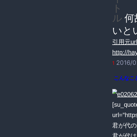
ト
何
ル
いと
引用元url
http://ha
2016/0
1
こんなこ
[su_qu
url=”ht
君が代の
君が代は