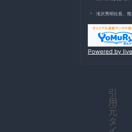
滝沢秀明社長、熊
Powered by li
引
用
元
タ
イ