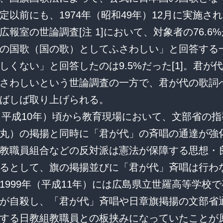
定以前にも、1974年（昭和49年）12月に実施さ
広報室の世論調査[注 1]において、対象者の76.6
の国歌（国の歌）としてふさわしい」と回答する
しくない」と回答したのは9.5%だった[1]。君が
さわしいという世論調査の一方で、君が代の歌詞
ばしば取り上げられる。
年（平成10年）頃から教育現場において、文部省の
丸）の掲揚と同時に「君が代」の斉唱の通達が強
教職員組合などの反対派は憲法が保障する思想・
るとして、旗の掲揚並びに「君が代」斉唱は行わ
1999年（平成11年）には広島県立世羅高等学校
が自殺し、「君が代」斉唱や日章旗掲揚の文部省
する日教組教職員との板挟みになっていたことが