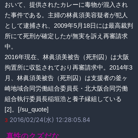
おいて、提供されたカレーに毒物が混入され
た事件である。主婦の林眞須美容疑者が犯人
として逮捕され、2009年5月18日には最高裁判
所にて死刑が確定したが無実を訴え再審請求
中。
2016年現在、林眞須美被告（死刑囚）は大阪
拘置所に収監されており再審請求中。2014年3
月、林眞須美被告（死刑囚）は支援者の釜ヶ
崎地域合同労働組合委員長・北大阪合同労働
組合執行委員長稲垣浩と養子縁組している
[2]。[/su_quote]
2016/02/24(水) 12:28:05.84
3
真性のクズだな