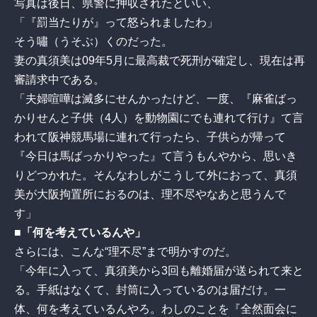
写真は後日、県警に押収されたといい、
「『罰当たりが』って怒られましたわ」
そう嘯（うそぶ）くのだった。
妻の真須美は09年5月に最高裁で死刑が確定し、現在は再
審請求中である。
「夫婦喧嘩は滅多にせんかったけど、一度、『麻雀ばっ
かりせんと子供（4人）を動物園にでも連れて行け』て言
われて阪神競馬場に連れて行ったら、子供らが帰って
『今日は馬ばっかりやった』て言うもんやから、思いき
りどつかれた。そんなわしがこうして外におって、真須
美が大阪拘置所におるのは、理不尽やなあと思うんで
す」
■「何を考えているんや」
さらには、こんな“理不尽”まで明かすのだ。
「今年に入って、真須美から3回も離婚届が送られて来と
る。手紙はなくて、封筒に入っているのは届だけ。一
体、何を考えているんやろ。わしのことを『全然面会に