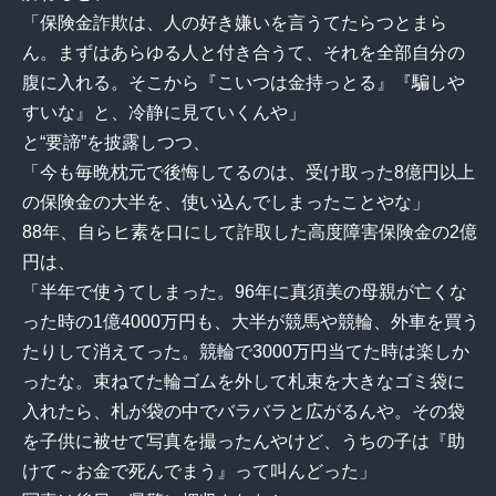
「保険金詐欺は、人の好き嫌いを言うてたらつとまら
ん。まずはあらゆる人と付き合うて、それを全部自分の
腹に入れる。そこから『こいつは金持っとる』『騙しや
すいな』と、冷静に見ていくんや」
と“要諦”を披露しつつ、
「今も毎晩枕元で後悔してるのは、受け取った8億円以上
の保険金の大半を、使い込んでしまったことやな」
88年、自らヒ素を口にして詐取した高度障害保険金の2億
円は、
「半年で使うてしまった。96年に真須美の母親が亡くな
った時の1億4000万円も、大半が競馬や競輪、外車を買う
たりして消えてった。競輪で3000万円当てた時は楽しか
ったな。束ねてた輪ゴムを外して札束を大きなゴミ袋に
入れたら、札が袋の中でバラバラと広がるんや。その袋
を子供に被せて写真を撮ったんやけど、うちの子は『助
けて～お金で死んでまう』って叫んどった」