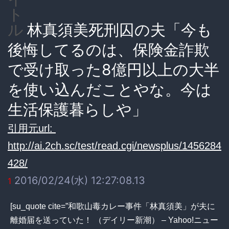
ト
林真須美死刑囚の夫「今も
ル
後悔してるのは、保険金詐欺
で受け取った8億円以上の大半
を使い込んだことやな。今は
生活保護暮らしや」
引用元url:
http://ai.2ch.sc/test/read.cgi/newsplus/1456284
428/
2016/02/24(水) 12:27:08.13
1
[su_quote cite=”和歌山毒カレー事件「林真須美」が夫に
離婚届を送っていた！ （デイリー新潮） – Yahoo!ニュー