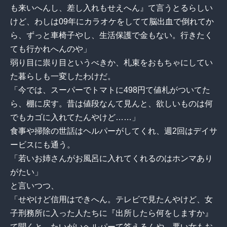
も来いへんし、差し入れもせえへん』て言うとるらしい
けど、わしは09年にカラオケをしてて脳出血で倒れてか
ら、ずっと車椅子やし、生活保護で金もない。行きたく
ても行かれへんのや」
弱り目に祟り目というべきか、札束をおもちゃにしてい
た暮らしも一変したわけだ。
「今では、スーパーでトマトに498円て値札がついてた
ら、棚に戻す。昔は値段なんて見んと、欲しいものは何
でもカゴに入れてたんやけど……」
食事や掃除の世話はヘルパーがしてくれ、週2回はデイサ
ービスにも通う。
「若いお姉さんがお風呂に入れてくれるのはホンマあり
がたい」
と言いつつ、
「せやけど信用はできへん。テレビで見たんやけど、女
子刑務所に入った人たちに『出所したら何をしますか』
て聞くと、たいがいヘルパーて答えるんや。悪い女もお