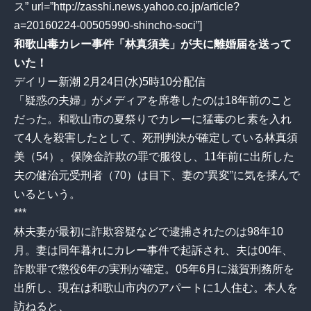
ス” url=”http://zasshi.news.yahoo.co.jp/article?
a=20160224-00505990-shincho-soci”]
和歌山毒カレー事件「林真須美」が夫に離婚届を送って
いた！
デイリー新潮 2月24日(水)5時10分配信
「疑惑の夫婦」がメディアを席巻したのは18年前のこと
だった。和歌山市の夏祭りでカレーに猛毒のヒ素を入れ
て4人を殺害したとして、死刑判決が確定している林真須
美（54）。保険金詐欺の罪で服役し、11年前に出所した
夫の健治元受刑者（70）は目下、妻の“異変”に気を揉んで
いるという。
***
林夫妻が最初に詐欺容疑などで逮捕されたのは98年10
月。妻は同年暮れにカレー事件で起訴され、夫は00年、
詐欺罪で懲役6年の実刑が確定。05年6月に滋賀刑務所を
出所し、現在は和歌山市内のアパートに1人住む。本人を
訪ねると、