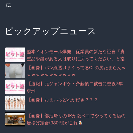
に
ピックアップニュース
熊本イオンモール爆発 従業員の新たな証言「貴
重品や鍵がある人は取りに戻ってください」と指
示 責任者と思われる人物の声に波紋
【画像】パン線透けまくってるOLの尻たまらんｗ
ｗｗｗｗｗｗｗｗｗｗｗ
【速報】元ジャンポケ・斉藤慎二被告に懲役7年
求刑
【画像】おまいらどれが好き？？？
【画像】部活帰りのJKが腹ペコでやってくる店の
唐揚げ定食(980円)がこれ