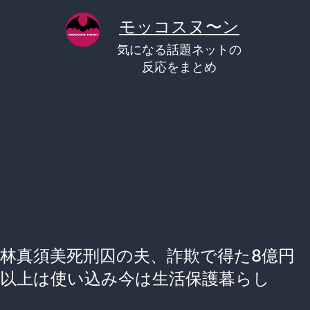
コ
モッコスヌ〜ン
ン
気になる話題ネットの
テ
反応をまとめ
ン
ツ
へ
ス
キ
ッ
プ
林真須美死刑囚の夫、詐欺で得た8億円
以上は使い込み今は生活保護暮らし