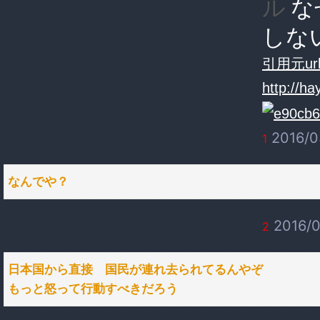
な
ル
しな
引用元url
http://h
2016/0
1
なんでや？
2016/0
2
日本国から直接 国民が連れ去られてるんやぞ
もっと怒って行動すべきだろう