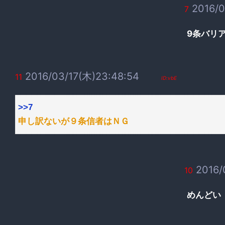
2016/0
7
9条バリ
2016/03/17(木)23:48:54
11
ID:vbE
>>7
申し訳ないが９条信者はＮＧ
2016/
10
めんどい