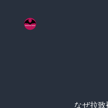
コ
ン
テ
ン
ツ
へ
ス
キ
ッ
プ
なぜ拉致