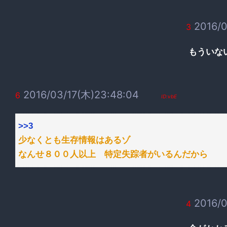
2016/0
3
もういな
2016/03/17(木)23:48:04
6
ID:vbE
>>3
少なくとも生存情報はあるゾ
なんせ８００人以上 特定失踪者がいるんだから
2016/0
4