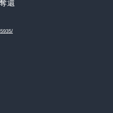
奪還
25935/