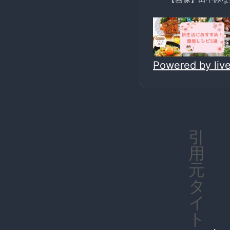
Powered by li
引
用
元
タ
イ
ト