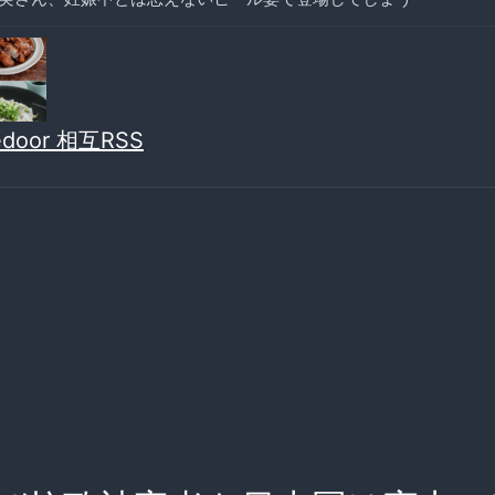
vedoor 相互RSS