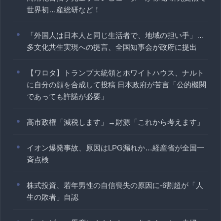
世界初…産総研など！
「外国人は日本人と同じ生活者で、地域の担い手」…
多文化共生実現への提言、全国知事会が政府に提出
【ワロタ】トランプ大統領とホワイトハウス、ナルト
に自分の顔を合成して投稿 日本政府が苦言「公的機関
であっても許諾が必要」
高市政権「減税します」→財源「これから考えます」
イオン爆発事故、原因はLPG漏れか…経産省が全国一
斉点検
株式投資、若年男性の自信喪失の原因に-6割超が「人
生の敗者」自認