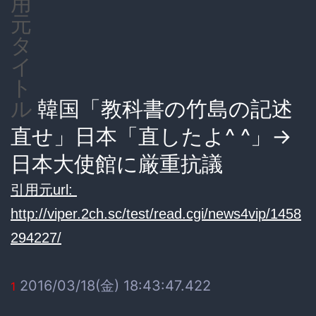
用
元
タ
イ
ト
韓国「教科書の竹島の記述
ル
直せ」日本「直したよ^ ^」→
日本大使館に厳重抗議
引用元url:
http://viper.2ch.sc/test/read.cgi/news4vip/1458
294227/
2016/03/18(金) 18:43:47.422
1