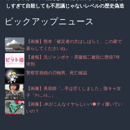
しすぎて自殺しても不思議じゃないレベルの歴史偽造
ピックアップニュース
【画像】熊本「被災者の方はしばらく、この家で
暮らしてくださいね」
【速報】元ジャンポケ・斉藤慎二被告に懲役7年
求刑
警察官発砲の刃物男、死亡確認
【画像】美容師「…手は尽くしました」陰キャ女
子「ｱｯ…ｯｽ…」
【画像】JKがこんなイヤらしいパ●ティ履いてい
いの？