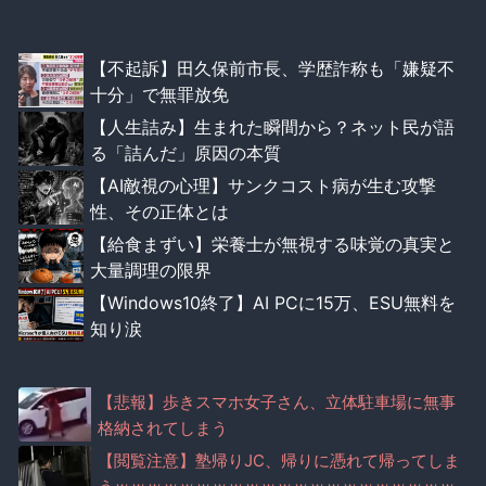
【不起訴】田久保前市長、学歴詐称も「嫌疑不
十分」で無罪放免
【人生詰み】生まれた瞬間から？ネット民が語
る「詰んだ」原因の本質
【AI敵視の心理】サンクコスト病が生む攻撃
性、その正体とは
【給食まずい】栄養士が無視する味覚の真実と
大量調理の限界
【Windows10終了】AI PCに15万、ESU無料を
知り涙
【悲報】歩きスマホ女子さん、立体駐車場に無事
格納されてしまう
【閲覧注意】塾帰りJC、帰りに憑れて帰ってしま