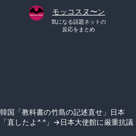
コ
モッコスヌ〜ン
ン
気になる話題ネットの
テ
反応をまとめ
ン
ツ
へ
ス
キ
ッ
プ
韓国「教科書の竹島の記述直せ」日本
「直したよ^ ^」→日本大使館に厳重抗議