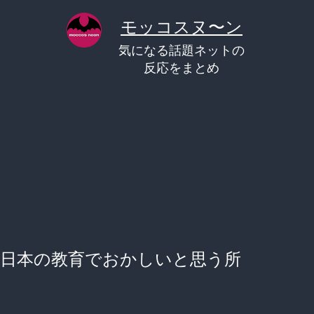
コ
モッコスヌ〜ン
ン
気になる話題ネットの
テ
反応をまとめ
ン
ツ
へ
ス
キ
ッ
プ
日本の教育でおかしいと思う所