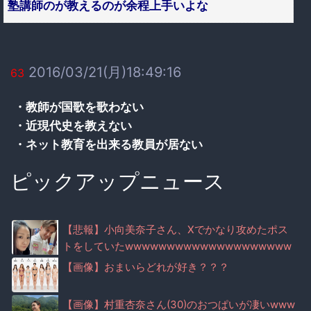
塾講師のが教えるのが余程上手いよな
2016/03/21(月)18:49:16
63
・教師が国歌を歌わない
・近現代史を教えない
・ネット教育を出来る教員が居ない
ピックアップニュース
【悲報】小向美奈子さん、Xでかなり攻めたポス
トをしていたwwwwwwwwwwwwwwwwwwww
wwww
【画像】おまいらどれが好き？？？
【画像】村重杏奈さん(30)のおつぱいが凄いwww