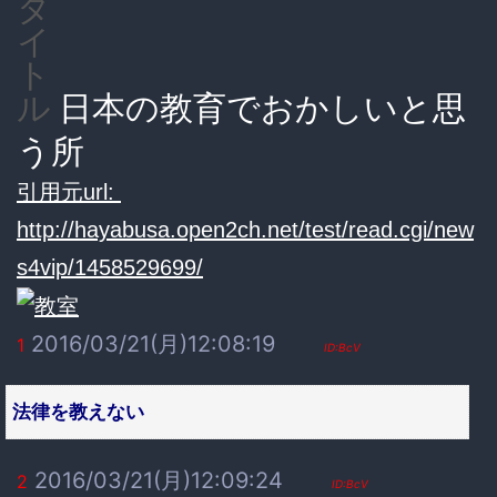
タ
イ
ト
日本の教育でおかしいと思
ル
う所
引用元url:
http://hayabusa.open2ch.net/test/read.cgi/new
s4vip/1458529699/
2016/03/21(月)12:08:19
1
ID:BcV
法律を教えない
2016/03/21(月)12:09:24
2
ID:BcV