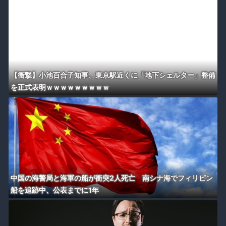
【衝撃】小池百合子知事、東京駅近くに「地下シェルター」整備
を正式表明ｗｗｗｗｗｗｗｗｗ
中国の海警局と海軍の船が衝突2人死亡 南シナ海でフィリピン
船を追跡中、公表までに1年