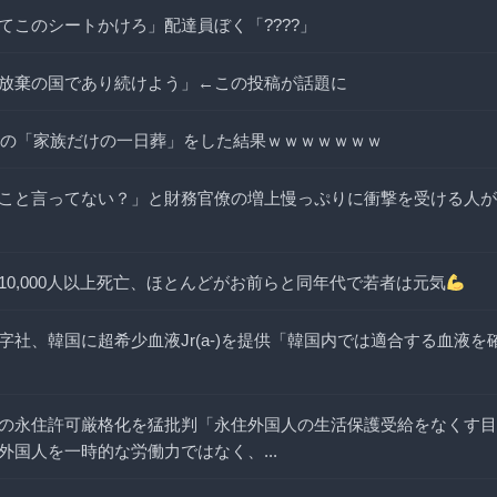
てこのシートかけろ」配達員ぼく「????」
放棄の国であり続けよう」←この投稿が話題に
、祖母の「家族だけの一日葬」をした結果ｗｗｗｗｗｗｗ
こと言ってない？」と財務官僚の増上慢っぷりに衝撃を受ける人が
10,000人以上死亡、ほとんどがお前らと同年代で若者は元気
字社、韓国に超希少血液Jr(a-)を提供「韓国内では適合する血液
の永住許可厳格化を猛批判「永住外国人の生活保護受給をなくす目
外国人を一時的な労働力ではなく、...