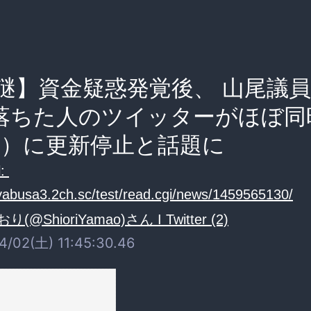
謎】資金疑惑発覚後、 山尾議
落ちた人のツイッターがほぼ同
29）に更新停止と話題に
:
ayabusa3.2ch.sc/test/read.cgi/news/1459565130/
4/02(土) 11:45:30.46