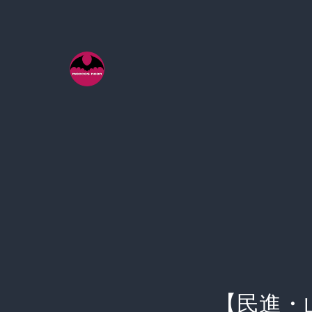
コ
ン
テ
ン
ツ
へ
ス
キ
ッ
プ
【民進・