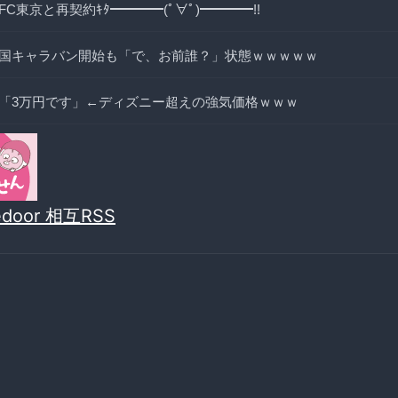
C東京と再契約ｷﾀ━━━━(ﾟ∀ﾟ)━━━━!!
国キャラバン開始も「で、お前誰？」状態ｗｗｗｗｗ
「3万円です」←ディズニー超えの強気価格ｗｗｗ
vedoor 相互RSS