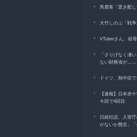
馬鹿客「置き配し
大竹しのぶ「戦争
VTuberさん
「さりげなく凄い
ない財務省が……
ドイツ、熱中症で
【速報】日本赤十
今回で4回目
日経社説、入管庁
がないか懸念」「