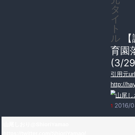
タ
イ
ト
【
ル
育園
(3/
引用元url
http://h
2016/0
1
山尾しおり@ShioriYamao
https://twitter.com/ShioriYamao/