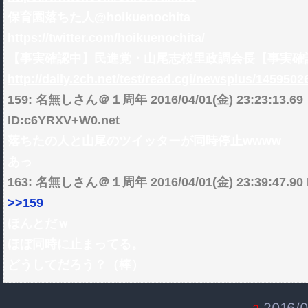
保育園落ちた人@hoikuenochita
https://twitter.com/hoikuenochita/
【事実確認中】民進党・山尾志桜里政調会長【事実確
http://daily.2ch.net/test/read.cgi/newsplus/1459502
159: 名無しさん＠１周年 2016/04/01(金) 23:23:13.69
ID:c6YRXV+W0.net
落ちたの人と山尾のツイッターが同時停止wwww
あっ
163: 名無しさん＠１周年 2016/04/01(金) 23:39:47.90 I
>>159
ほんとだｗ
ほぼ同時に止まってる。
どうしてだろう？（棒）
2016/0