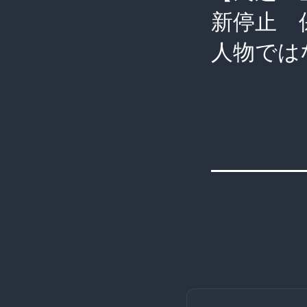
新停止 
人物では