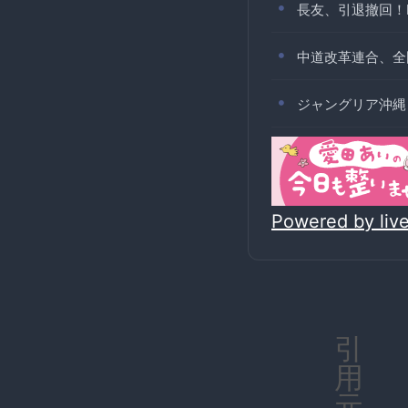
長友、引退撤回！F
中道改革連合、全
ジャングリア沖縄
Powered by li
引
用
元