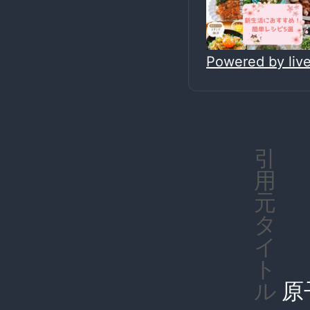
Powered by li
引
用
元
タ
イ
ト
原
ル