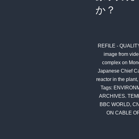
か？
REFILE - QUALITY 
image from vide
complex on Monday
Japanese Chief Ca
reactor in the pla
Tags: ENVIRON
ARCHIVES. TEMP
BBC WORLD, CN
ON CABLE OR