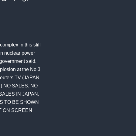
plex in this still
en nuclear power
e government said.
losion at the No.3
Reuters TV (JAPAN -
) NO SALES. NO
SALES IN JAPAN.
ES TO BE SHOWN
ST ON SCREEN