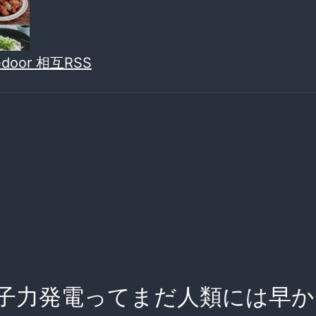
vedoor 相互RSS
子力発電ってまだ人類には早か