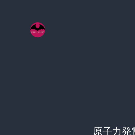
コ
ン
テ
ン
ツ
へ
ス
キ
ッ
プ
原子力発