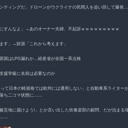
ンティングだ」ドローンがウクライナの民間人を追い回して爆発…
にすんなよ」→あのオーナー夫婦、不起訴ｗｗｗｗｗｗｗｗｗ
ます」→財源「これから考えます」
原因はLPG漏れか…経産省が全国一斉点検
支援学級に名前は必要なのか
coと違って日本の軽規格では欧州には通用しない」と自動車系ライター
落ち二コマ状態に……
被災地に届けよう!」とか言い出した吹奏楽部の顧問、だが泊まる
……