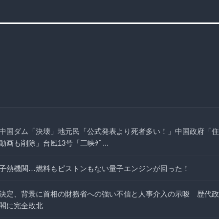
中国ダム「決壊」地元民「公式発表より死者多い！」中国政府「住
画も削除」台風13号「三峡ﾀﾞ...
子熱機関…燃料もピストンもない量子エンジンが回った！
決定、背景に首相の財務省への強い不信と人事介入の示唆 歴代政
閣に完全敗北