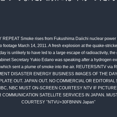
REPEAT Smoke rises from Fukushima Daiichi nuclear power com
o footage March 14, 2011. A fresh explosion at the quake-strick
 is unlikely to have led to a large escape of radioactivity, th
binet Secretary Yukio Edano was speaking after a hydrogen exp
nt, which sent a plume of smoke into the air. REUTERS/NTV via 
MENT DISASTER ENERGY BUSINESS IMAGES OF THE DAY
LATE OUT. JAPAN OUT. NO COMMERCIAL OR EDITORIAL 
BC, NBC MUST ON-SCREEN COURTESY NTV IF PICTUR
 COMMUNICATION SATELLITE SERVICES IN JAPAN. MU
COURTESY "NTVU+30FBNNN Japan"