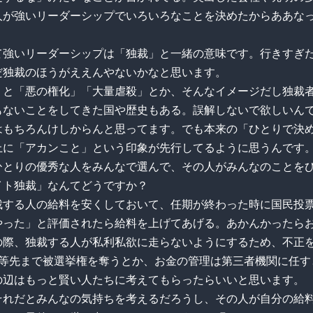
人が強いリーダーシップでいろいろなことを決めたからああな
て強いリーダーシップは「独裁」と一緒の意味です。行きすぎ
だ独裁のほうがええんやないかなと思います。
うと「悪の権化」「大量虐殺」とか、そんなイメージだし独裁
もないことをしてきた国や歴史もある。誤解しないで欲しいん
はもちろんけしからんと思ってます。でも本来の「ひとりで決
上に「アカンこと」という印象が先行してるように思うんです
ひとりの優秀な人をみんなで選んで、その人がみんなのことを
イト独裁」なんてどうですか？
裁する人の給料を安くしておいて、任期が終わった時に国民投
やった」と評価されたら給料を上げてあげる。あかんかったら
の際、独裁する人が私利私欲に走らないようにするため、不正
親等先まで被選挙権を奪うとか、お金の管理は第三者機関に任す
の辺はもっと賢い人たちに考えてもらったらいいと思います。
それだとみんなの気持ちを考えるだろうし、その人が自分の給