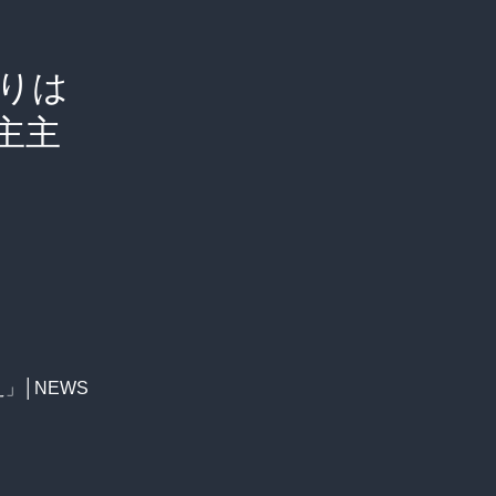
りは
主主
え」│NEWS