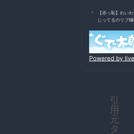
【赤っ恥】れいわ
じってるのリプ欄
Powered by li
引
用
元
タ