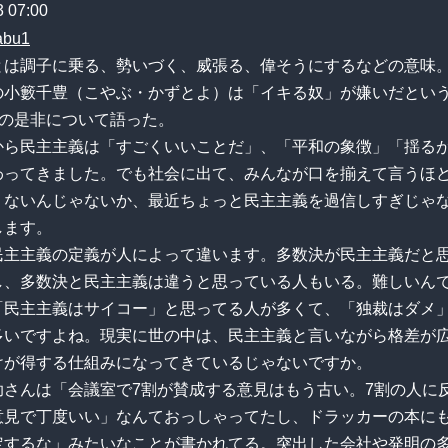
3 07:00
とは調子に乗る、勢いづく、威張る、偉そうにするなどの意味
の小籔千豊（こやぶ・かずとよ）は「イキる奴」が嫌いだとい
”の是非について語った。
から民主主義は「すごくいいことだ」、「平和の象徴」「揺る
わってきました。でも社会に出て、みんなが口を揃えて言うほ
くないんじゃないか、最近ちょっと民主主義を過信しすぎじゃ
します。
民主主義の定義が人によって違います。多数決が民主主義だと
し、多数決と民主主義は違うと思っている人もいる。難しいん
「民主主義はサイコー」と思ってる人が多くて、「独裁はダメ
多いですよね。現実に世の中は、民主主義と言いながら格差が
けが得する仕組みになってきているじゃないですか。
助さんは「会議室で7割が賛成する意見はもう古い。7割の人に
意見で丁度いい」なんておっしゃってたし、ドラッカーの本に
定するな」みたいなことが書かれてる。突出した会社や発明の