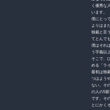
く優秀な
います。
僕にとっ
よりはま
独裁と言
てとんで
僕はそれ
う字義以
そこで、
める「ラ
最初は独
つはよう
ない。そ
の人の5
です。そ
とにかく