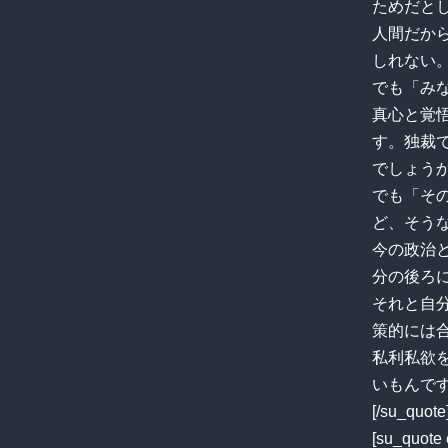
ためだと
人間だか
しれない
でも「み
真心と覚
す。独裁
でしょう
でも「そ
ど、そう
今の政治
分の後ろ
それと自
策的には
私利私欲
いもんで
[/su_quote
[su_quote