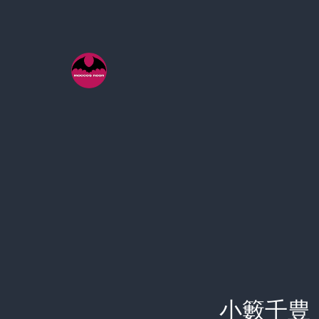
コ
ン
テ
ン
ツ
へ
ス
キ
ッ
プ
小籔千豊