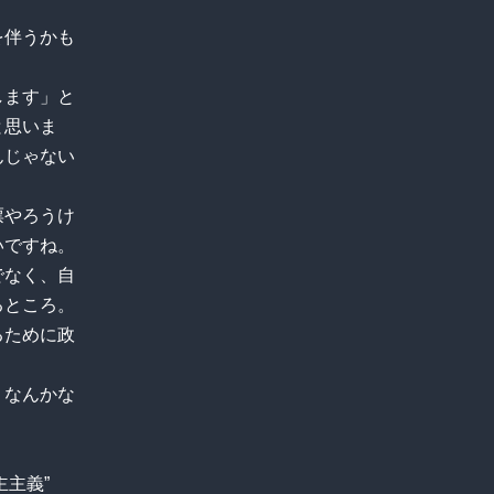
を伴うかも
します」と
と思いま
んじゃない
票やろうけ
いですね。
でなく、自
るところ。
るために政
、なんかな
/民主主義”