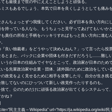
しても最後まで世の中にええことしようと頑張る。
らミスもあるでしょう、本気で日本を良くしようとしても痛み
。
なさんちょっとずつ我慢してください。必ず日本を良い方向に
悟を持っている人なら、もうちょっと見守ってあげてもいいか
でも責任の所在と手柄をハッキリすればもっと良い方向に進む
か。
の『良い独裁者』をどうやって決めんねん？」って言ったら投
なるとまた、バックに企業や団体も付きだすだろうし……難し
というか日本の仕組みでイヤなとこって、政治家が日本のため
にいる先輩政治家や企業・団体、諸外国のために政治をしてい
分の政党をよく見せるために相手を攻撃したり、自分が生き残
合致してないのにひっついて新しい政党作ったりするのも。
を捨て、公のためだけに頑張る政治家が出てくるシステムって
すかね？
]
 cite=”民主主義 – Wikipedia” url=”https://ja.wikipedia.org/wiki