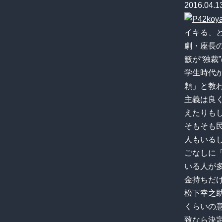
2016.04.1
イキる、
劇・座長
籔が“独裁
学生時代
頼」と教
主義は良
えたりも
そもそも
人もいる
ごなしに
いる人が
金持ちだ
松下幸之
くらいの
致なら決