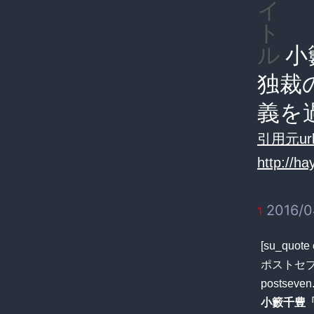
イ
ト
小
ル
独裁
義を
引用元url
http://h
2016/0
1
[su_qu
ポストセブン” 
postseven
小籔千豊