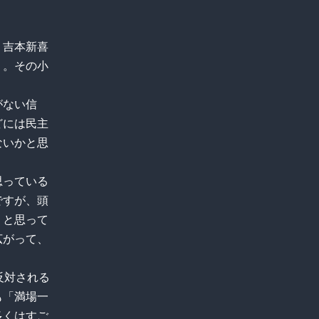
。吉本新喜
う。その小
がない信
どには民主
ないかと思
思っている
ですが、頭
」と思って
広がって、
反対される
も「満場一
多くはすご