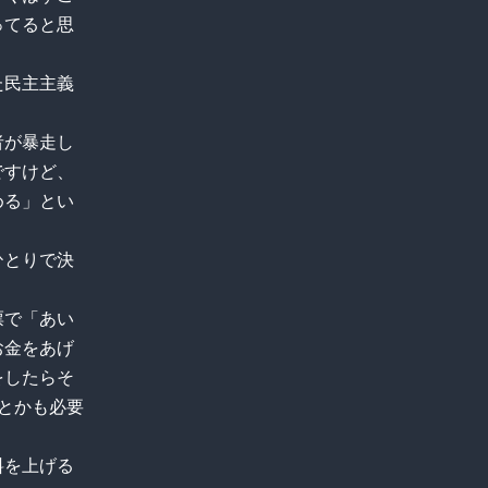
ってると思
た民主主義
者が暴走し
ですけど、
める」とい
。
ひとりで決
票で「あい
お金をあげ
をしたらそ
とかも必要
料を上げる