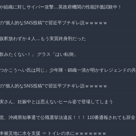
人や組織に対しサイバー攻撃…英政府機関の性能評価試験中！
の“個人的なSNS投稿”で習近平ブチギレ説ｗｗｗｗｗ
仮釈放わずか４人…もう実質終身刑だった
飲みたくない！」 グラス「はい転倒」
つかこうへい氏は同じ」少年隊・錦織一清が明かすレジェンドの共
の“個人的なSNS投稿”で習近平ブチギレ説ｗｗｗｗｗ
実さん、妊娠中とは思えないヒール姿で登場してしまう
党、沖縄県知事選で公職選挙法違反！！！ 110番通報されても辞
本被災地に水を支援 ⇒ トイレの水にｗｗｗｗｗｗｗ