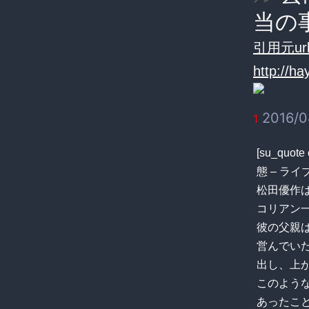
当の
引用元url
http://h
2016/04
1
[su_q
態 – ライブドア
松田優作
コリアン
彼の父親
営んでい
出し、上
このよう
あったこ