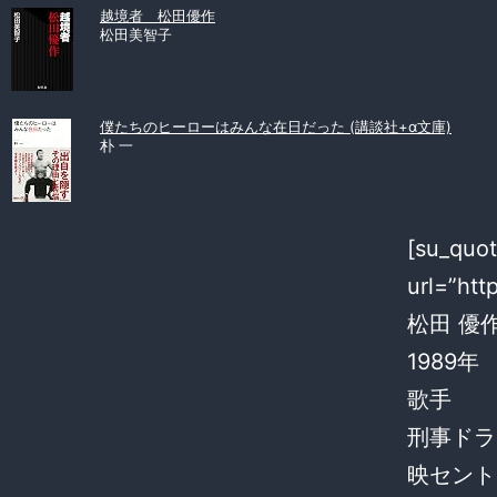
越境者 松田優作
松田美智子
僕たちのヒーローはみんな在日だった (講談社+α文庫)
朴 一
[su_quo
url=”htt
松田 優作
1989
歌手
刑事ドラ
映セント