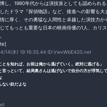
博し、1980年代からは演技派としても認められ
したドラマ『探偵物語』など、後進への影響も大
情に厚く、その勇猛な人間性と卓越した演技力から
じてもっとも重要な日本の映画俳優の1人、カリ
。
te]
4/14(木) 19:16:35.44 ID:VwvWbE420.net
ことを知れば、お前は俺から逃げていく。絶対に逃げる」
と言っといて、結局奥さんは逃げないで自分の方が浮気し
な
んない奴だよな
et