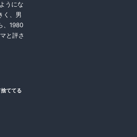
るようにな
きく、男
、1980
スマと評さ
て捨ててる