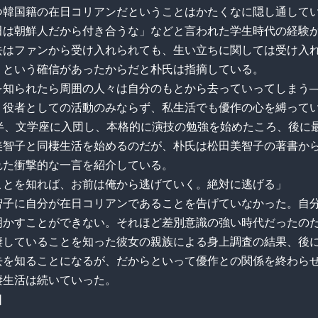
つ韓国籍の在日コリアンだということはかたくなに隠し通して
田は朝鮮人だから付き合うな」などと言われた学生時代の経験
去はファンから受け入れられても、生い立ちに関しては受け入
うという確信があったからだと朴氏は指摘している。
を知られたら周囲の人々は自分のもとから去っていってしまう─
、役者としての活動のみならず、私生活でも優作の心を縛って
後半、文学座に入団し、本格的に演技の勉強を始めたころ、後に
美智子と同棲生活を始めるのだが、朴氏は松田美智子の著書か
れた衝撃的な一言を紹介している。
ことを知れば、お前は俺から逃げていく。絶対に逃げる」
智子に自分が在日コリアンであることを告げていなかった。自
明かすことができない。それほど差別意識の強い時代だったの
棲していることを知った彼女の親族による身上調査の結果、後
去を知ることになるが、だからといって優作との関係を終わら
棲生活は続いていった。
]