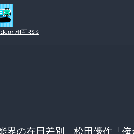
vedoor 相互RSS
能界の在日差別 松田優作「俺