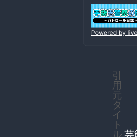
Powered by li
引
用
元
タ
イ
ト
芸
ル