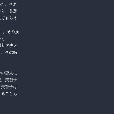
いた。それ
から、貧乏
れてもらえ
─。その強
いく。
最初の妻と
ら、その時
分の恋人に
だ。美智子
に美智子は
せることも