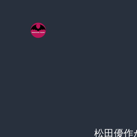
コ
ン
テ
ン
ツ
へ
ス
キ
ッ
プ
松田優作