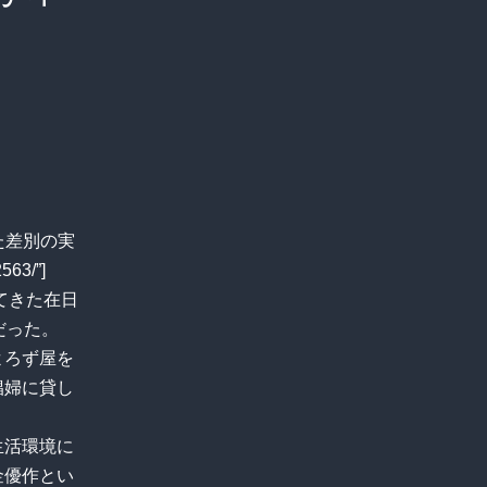
した差別の実
563/”]
てきた在日
だった。
よろず屋を
娼婦に貸し
生活環境に
金優作とい