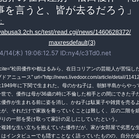
事を言うと、皆が去るだろう」
:
ayabusa3.2ch.sc/test/read.cgi/news/1460628372/
/14(木) 19:06:12.57 ID:ny4/c3Td0.net
uote cite=”松田優作や都はるみら、在日コリアンの芸能人が苦悩
ニュース” url=”http://news.livedoor.com/article/detail/11412
は1949年に下関で生まれた。母のかね子は、朝鮮半島からやっ
一世で、優作は母が36歳の時に不倫した相手との間にできた子
は優作が生まれる前に姿を消し、かね子は駄菓子や雑貨を売る
たが、それだけで家族を養っていくことは難しく、店の二階を
がりの一部を受け取って家計の足しにしていたという。
な複雑な生い立ちを抱えていた優作だが、家が女郎屋で劣悪な
とはインタビューでも隠すことなく語っていたものの、自分が