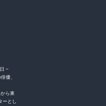
日 –
の俳優、
半から東
ターとし