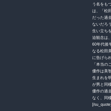
う名をも
は、「松
だった過
ないだろ
生い立ち
迫観念は
60年代
なる松田
に告げら
「本当の
優作は美
生まれを
が男と同
優作の過
なく、同
[/su_quote