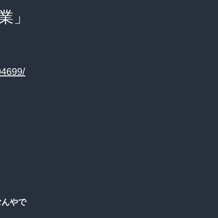
業」
04699/
むんやで