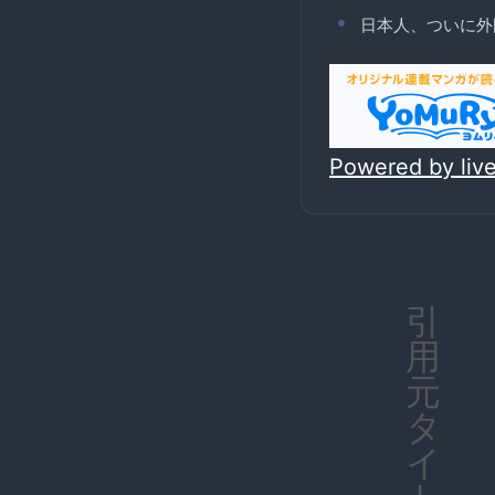
日本人、ついに外
Powered by li
引
用
元
タ
イ