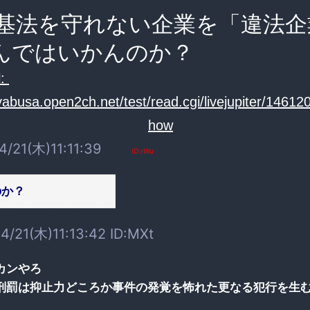
基法を守れない企業を「違法企
んではいかんのか？
:
yabusa.open2ch.net/test/read.cgi/livejupiter/14612
4/21(木)11:11:39
ID:rWu
のか？
4/21(木)11:13:42 ID:MXt
カンやろ
刑罰は抑止力どころか事件の発覚を怖れた更なる犯行を生