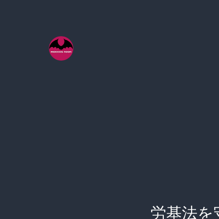
コ
ン
テ
ン
ツ
へ
ス
キ
ッ
プ
労基法を