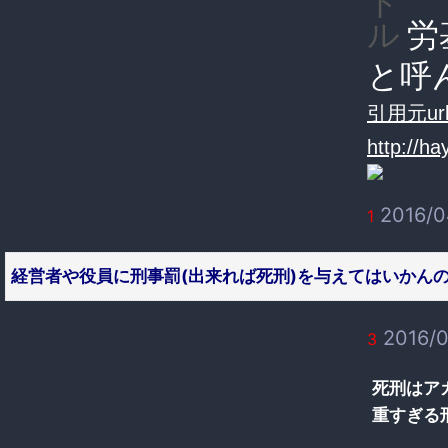
ト
労
ル
と呼
引用元url
http://ha
2016/0
1
経営者や役員に刑事罰(出来れば死刑)を与えてはいかん
2016/0
3
死刑はア
重すぎる