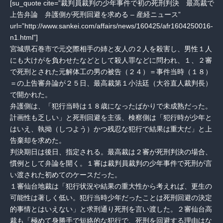
[su_quote cite=”裁判員裁判の少年事件で初の死刑判決 最高裁で
上告弁論 弁護側が死刑回避を求める – 産経ニュース”
url=”http://www.sankei.com/affairs/news/160425/afr1604250016-
n1.html”]
宮城県石巻市で元交際相手の姉と友人の２人を殺害し、男性１人
にも大けがを負わせたなどとして殺人罪などに問われ、１、２審
で死刑とされた元解体工の男の被告（２４）＝事件当時（１８）
＝の上告審弁論が２５日、最高裁第１小法廷（大谷直人裁判長）
で開かれた。
弁護側は、「犯行当時は１８歳になったばかりで未成熟だった。
計画性も乏しい」と死刑回避を主張、検察側は「犯行時が少年と
はいえ、執拗（しつよう）かつ残忍な犯行で結果は重大だ」と上
告棄却を求めた。
判決期日は後日、指定される。最高裁は２審が死刑判決の場合、
慣例として弁論を開く。１審は裁判員裁判の少年事件で死刑が言
い渡された初めてのケースだった。
１審仙台地裁は「犯行状況や結果の重大性から考えれば、更生の
可能性は著しく低い。犯行当時少年だったことは死刑回避の決定
的事情とはいえない」と求刑通り死刑を言い渡した。２審仙台高
裁も「極めて身勝手で短絡的な犯行で、死刑を回避する理由はな