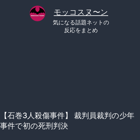
コ
モッコスヌ〜ン
ン
気になる話題ネットの
テ
反応をまとめ
ン
ツ
へ
ス
キ
ッ
プ
【石巻3人殺傷事件】 裁判員裁判の少年
事件で初の死刑判決