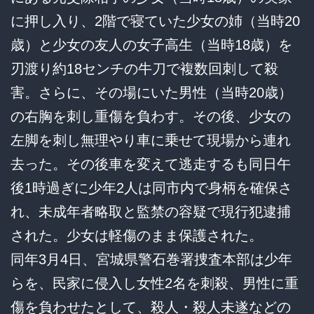
に押し入り、2階で寝ていた少女の姉（当時20
歳）と少女の友人の女子高生（当時18歳）を
刃渡り約18センチの牛刀で複数回刺して殺
害。さらに、その場にいた男性（当時20歳）
の右胸を刺し重傷を負わす。その後、少女の
左脚を刺し無理やり車に乗せて現場から連れ
去った。その後車を変えて逃走するも同日午
後1時過ぎに少年2人は同市内で身柄を確保さ
れ、未成年者略取と監禁の容疑で現行犯逮捕
された。少女は軽傷のまま保護された。
同年3月4日、宮城県警石巻署捜査本部は少年
らを、民家に侵入し女性2名を刺殺、男性に重
傷を負わせたとして、殺人・殺人未遂などの