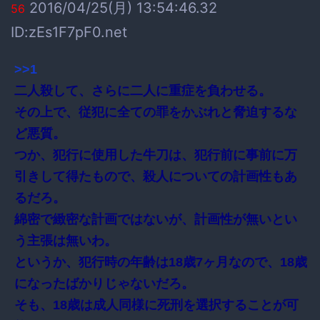
2016/04/25(月) 13:54:46.32
56
ID:zEs1F7pF0.net
>>1
二人殺して、さらに二人に重症を負わせる。
その上で、従犯に全ての罪をかぶれと脅迫するな
ど悪質。
つか、犯行に使用した牛刀は、犯行前に事前に万
引きして得たもので、殺人についての計画性もあ
るだろ。
綿密で緻密な計画ではないが、計画性が無いとい
う主張は無いわ。
というか、犯行時の年齢は18歳7ヶ月なので、18歳
になったばかりじゃないだろ。
そも、18歳は成人同様に死刑を選択することが可