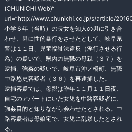
(CHUNICHI Web)”
url=”http://www.chunichi.co.jp/s/article/20
小学６年（当時）の長女を知人の男に引き合
わせ、男に性的暴行をさせたとして、岐阜県
警は１１日、児童福祉法違反（淫行させる行
為）の疑いで、県内の無職の母親（３７）を
逮捕。強姦の疑いで、岐阜市沖ノ橋町、無職
中路悠史容疑者（３６）を再逮捕した。
逮捕容疑では、母親は昨年１１月１１日夜、
自宅のアパートにいた女児を中路容疑者に、
強姦目的と知りながら会わせたとされる。中
路容疑者は母娘宅で、女児に乱暴したとされ
る。