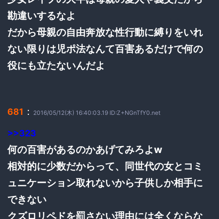
勘違いするなよ
だから母親の自由奔放な性行動に縛りをいれ
ない限りは児ポ法なんて百害あるだけで何の
役にも立たないんだよ
：
681
2016/05/12(木) 16:40:03.19 ID:Z+NGnTfY0.net
>>323
何の百害があるのかあげてみろよw
相対的に少数だからって、同世代の女とコミ
ュニケーション取れないから子供しか相手に
できない
クズロリペドを罰さない理由には全くならな