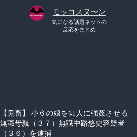
コ
モッコスヌ〜ン
ン
気になる話題ネットの
テ
反応をまとめ
ン
ツ
へ
ス
キ
ッ
プ
【鬼畜】 小６の娘を知人に強姦させる
無職母親（３７）無職中路悠史容疑者
（３６）を逮捕