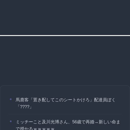
馬鹿客「置き配してこのシートかけろ」配達員ぼく
「????」
ミッチーこと及川光博さん、56歳で再婚→新しい命ま
で授かるｗｗｗｗｗ