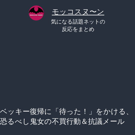
コ
モッコスヌ〜ン
ン
気になる話題ネットの
テ
反応をまとめ
ン
ツ
へ
ス
キ
ッ
プ
ベッキー復帰に「待った！」をかける、
恐るべし鬼女の不買行動＆抗議メール