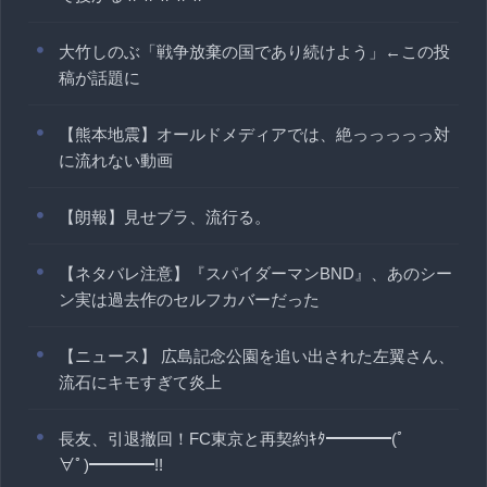
大竹しのぶ「戦争放棄の国であり続けよう」←この投
稿が話題に
【熊本地震】オールドメディアでは、絶っっっっっ対
に流れない動画
【朗報】見せブラ、流行る。
【ネタバレ注意】『スパイダーマンBND』、あのシー
ン実は過去作のセルフカバーだった
【ニュース】 広島記念公園を追い出された左翼さん、
流石にキモすぎて炎上
長友、引退撤回！FC東京と再契約ｷﾀ━━━━(ﾟ
∀ﾟ)━━━━!!