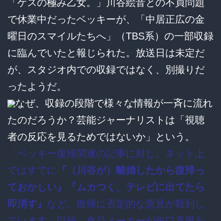
「ゲスの極み乙女。」川谷絵音との不貞問題
で休業中だったベッキーが、「中居正広の金
曜日のスマイルたちへ」（TBS系）の一部収録
に臨んでいたと報じられた。放送日は未定だ
が、スタジオ内での収録ではなく、別撮りだ
ったようだ。
なぜ、収録の段階で様々な情報が一斉に流れ
たのだろうか？芸能ジャーナリストは「視聴
者の反応を見るためではないか」という。
「ベッキー復帰関連の記事に対し、ネット上
ではすでに
『（川谷が）離婚したから復帰っ
ておかしい』『ムカつく、テレビに出てたら
即消す』
など、復帰に否定的な意見が殺到し
ています。以前、食品メーカーが矢口真里を