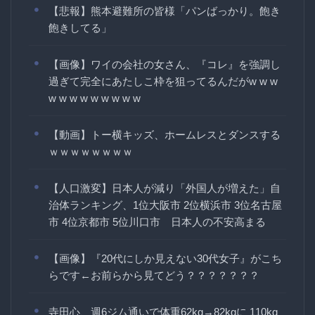
【悲報】熊本避難所の皆様「パンばっかり。飽き
飽きしてる」
【画像】ワイの会社の女さん、『コレ』を強調し
過ぎて完全にあたしこ枠を狙ってるんだがw w w
w w w w w w w w w
【動画】トー横キッズ、ホームレスとダンスする
ｗｗｗｗｗｗｗｗ
【人口激変】日本人が減り「外国人が増えた」自
治体ランキング、1位大阪市 2位横浜市 3位名古屋
市 4位京都市 5位川口市 日本人の不安高まる
【画像】『20代にしか見えない30代女子』がこち
らです←お前らから見てどう？？？？？？？
寺田心、週6ジム通いで体重62kg→82kgに 110kg