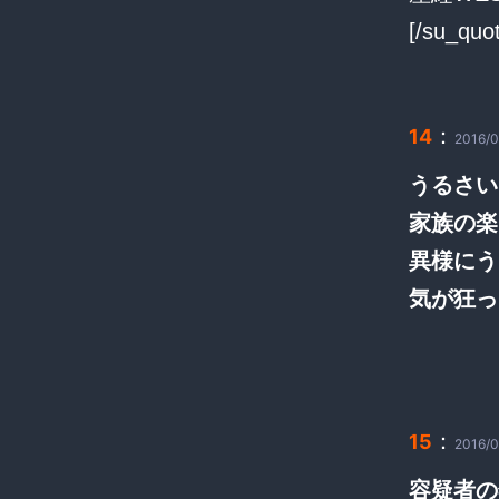
[/su_quo
：
14
2016/0
うるさい
家族の楽
異様にう
気が狂っ
：
15
2016/0
容疑者の