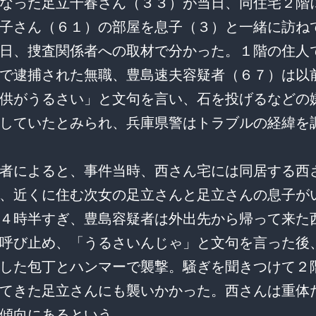
なった足立千春さん（３３）が当日、同住宅２階
子さん（６１）の部屋を息子（３）と一緒に訪ね
日、捜査関係者への取材で分かった。１階の住人
で逮捕された無職、豊島速夫容疑者（６７）は以
供がうるさい」と文句を言い、石を投げるなどの
していたとみられ、兵庫県警はトラブルの経緯を
者によると、事件当時、西さん宅には同居する西
、近くに住む次女の足立さんと足立さんの息子が
４時半すぎ、豊島容疑者は外出先から帰って来た
呼び止め、「うるさいんじゃ」と文句を言った後
した包丁とハンマーで襲撃。騒ぎを聞きつけて２
てきた足立さんにも襲いかかった。西さんは重体
傾向にあるという。