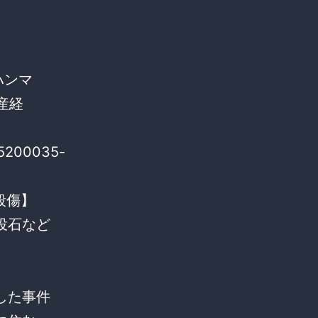
ハンマ
産経
05200035-
母娘殺傷】
投石など
した事件