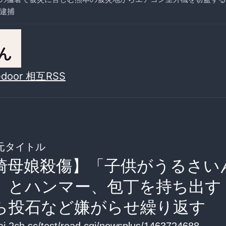
を逮捕
vedoor 相互RSS
元タイトル
崎母娘殺傷】「子供がうるさい
」とハンマー、包丁を持ち出す
ら投石など嫌がらせ繰り返す