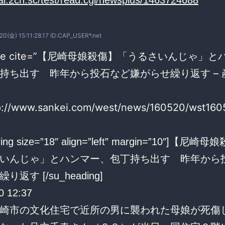
/ai.2ch.sc/test/read.cgi/newsplus/1463724688
20(金) 15:11:28.17 ID:CAP_USER*.net
uote cite=”【尼崎母娘殺傷】「うるさいんじゃ」と
持ち出す 昨年から投石など嫌がらせ繰り返す – 
tp://www.sankei.com/west/news/160520/wst16
ding size=”18″ align=”left” margin=”10″]【尼崎
いんじゃ」とハンマー、包丁持ち出す 昨年から
返す [/su_heading]
0 12:37
崎市の文化住宅で近所の男に襲われた母娘が死傷