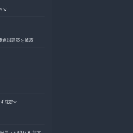
ｗｗ
後進国建築を披露
ず沈黙w
極悪人が現れる 熊本