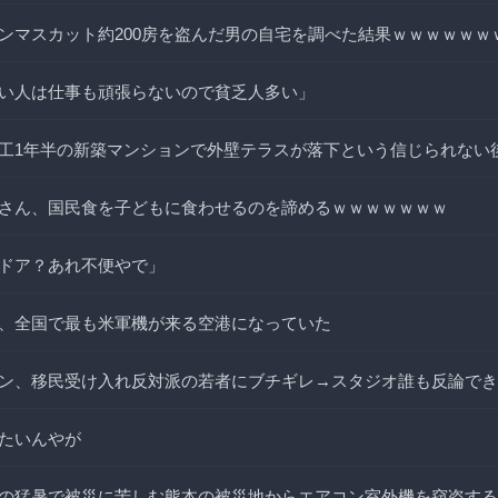
ンマスカット約200房を盗んだ男の自宅を調べた結果ｗｗｗｗｗｗ
い人は仕事も頑張らないので貧乏人多い」
工1年半の新築マンションで外壁テラスが落下という信じられない
さん、国民食を子どもに食わせるのを諦めるｗｗｗｗｗｗｗ
ドア？あれ不便やで」
、全国で最も米軍機が来る空港になっていた
ン、移民受け入れ反対派の若者にブチギレ→スタジオ誰も反論でき
たいんやが
の猛暑で被災に苦しむ熊本の被災地からエアコン室外機を窃盗する