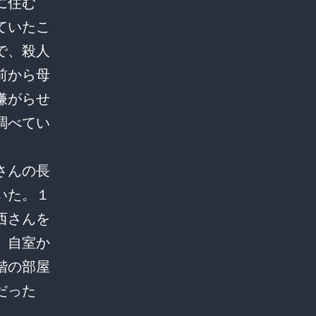
に住む
ていたこ
で、殺人
前から母
嫌がらせ
調べてい
さんの長
いた。１
西さんを
、自室か
階の部屋
だった