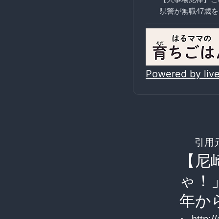
県警が無職47歳
Powered by li
引用
【尼
ゃ！
年か
: