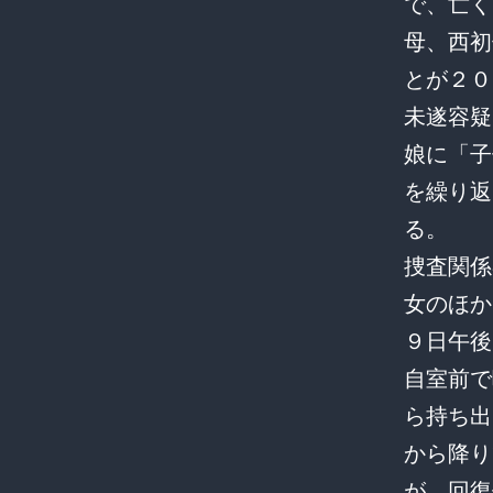
で、亡く
母、西初
とが２０
未遂容疑
娘に「子
を繰り返
る。
捜査関係
女のほか
９日午後
自室前で
ら持ち出
から降り
が、回復