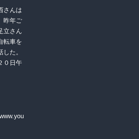
西さんは
、昨年ご
足立さん
自転車を
話した。
２０日午
/www.you