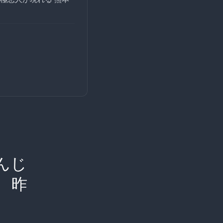
んじ
 昨