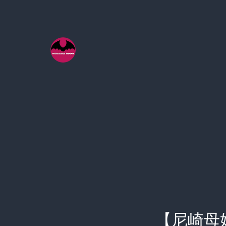
コ
ン
テ
ン
ツ
へ
ス
キ
ッ
プ
【尼崎母