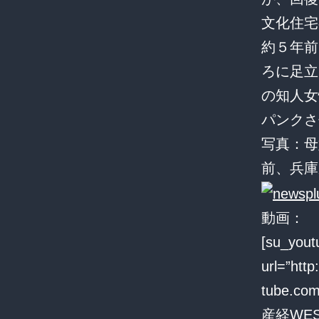
文化住宅
約５年前
ろに足立
の知人女
パンクさ
写真：母
前、兵庫
動画：
[su_yout
url=”htt
tube.co
産経WEST