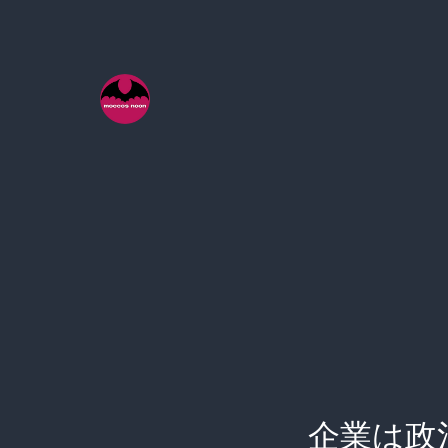
コ
ン
テ
ン
ツ
へ
ス
キ
ッ
プ
企業は政