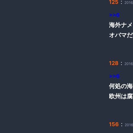
：
125
2016
>>6
海外ナメ
オバマだ
：
128
2016
>>6
何処の海
欧州は腐
：
156
2016