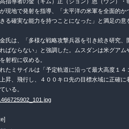
高指導者の金（キム）正（ジョン）恩（ウン）・
が現地で発射を指導、「太平洋の米軍を全面的か
きる確実な能力を持つことになった」と満足の意
金氏は、「多様な戦略攻撃兵器を引き続き研究、
ればならない」と強調した。ムスダンは米グアム
を射程に収める。
れたミサイルは「予定軌道に沿って最大高度１４
上昇、飛行し、４００キロ先の目標水域に正確に
ている。
te]