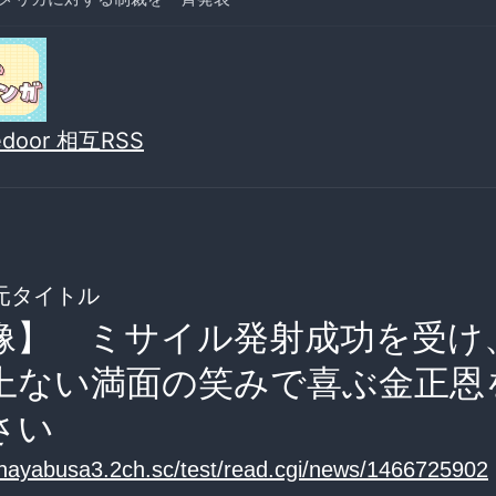
vedoor 相互RSS
元タイトル
像】 ミサイル発射成功を受け
上ない満面の笑みで喜ぶ金正恩
さい
//hayabusa3.2ch.sc/test/read.cgi/news/1466725902