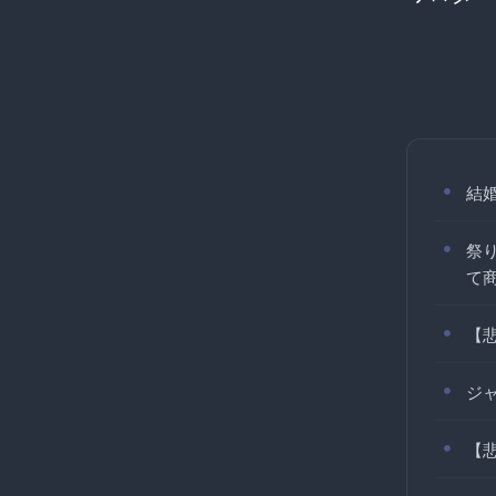
結
祭
て
【悲
ジ
【