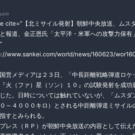
QuDI0
uote cite=”【北ミサイル発射】朝鮮中央放送、ム
と報道、金正恩氏「太平洋・米軍への攻撃力保有」 
”
tp://www.sankei.com/world/news/160623/wor1
国営メディアは２３日、「中長距離戦略弾道ロケ
『火（ファ）星（ソン）１０』の試験発射を成功
じた。日時については触れていないが、「ムスダ
０～４０００キロ）とされる中距離弾道ミサイル
指すとみられる。
プレス（ＲＰ）が朝鮮中央放送の内容として伝え