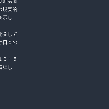
朝鮮労働
つ現実的
を示し
開発して
や日本の
１３・６
着弾し