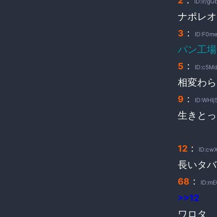
2
ID:ir/gG
ナポレオン
：
3
ID:F0me
パン工場
：
5
ID:c5Md
相変わら
：
9
ID:WHIj5
生きとっ
：
12
ID:cwX
長いタバ
：
68
ID:mE
>>12
ワロタ