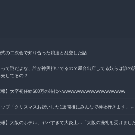
婚式の二次会で知り合った娘達と乱交した話
りって謎だよな、誰が神輿担いでるの？屋台出店してる奴らは誰の
商売してるの？
報】大卒初任給600万の時代へwwwwwwwwwwwwwwwwwww
ャップ「クリスマスお祝いした1週間後にみんなで神社行きます」←
悲報】大阪のホテル、ヤバすぎて大炎上…「大阪の洗礼を受けまし