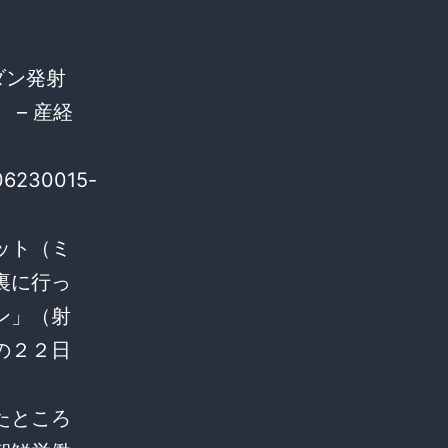
スダン発射
– 産経
606230015-
ット（ミ
裏に行っ
ン」（射
の２２日
たところ