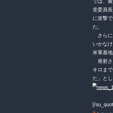
では、最
党委員長
に攻撃で
た。
さらに
いかなけ
米軍基地
発射さ
キロまで
た」とし
[/su_quo
：