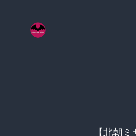
コ
ン
テ
ン
ツ
へ
ス
キ
ッ
プ
【北朝ミ