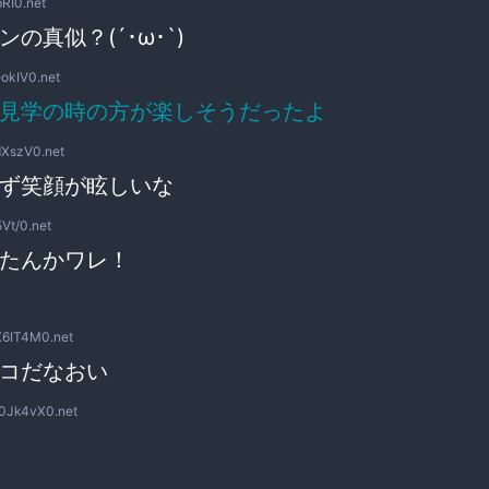
bRI0.net
の真似？(´･ω･`)
okIV0.net
見学の時の方が楽しそうだったよ
XszV0.net
ず笑顔が眩しいな
Vt/0.net
たんかワレ！
6IT4M0.net
コだなおい
0Jk4vX0.net