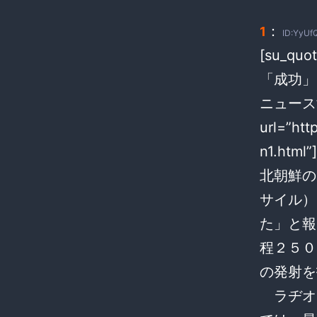
：
1
ID:YyUf
[su_q
「成功」
ニュース
url=”ht
n1.html”]
北朝鮮の
サイル）
た」と報
程２５０
の発射を
ラヂオ