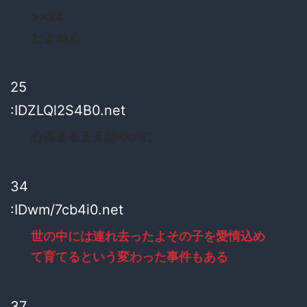
>>24
だよねえ
25
:IDZLQl2S4B0.net
心温まるええ話やのに
34
:IDwm/7cb4i0.net
世の中には連れ去ったよその子を愛情込め
て育てるという変わった事件もある
37