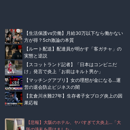
【生活保護vs労働】月給30万以下なら働かない
方が得？5ch激論の本質
【ルート配送】配達員が明かす「客ガチャ」の
実態と逆説
【スコットランド記者】「日本はコンビニだ
け」発言で炎上「お前はキルト男か」
【マッチングアプリ】女の理想が金になる…運
営の退会防止ビジネスの闇
【玄倉川水難27年】生存者子女ブログ炎上の因
果応報
【悲報】大阪のホテル、ヤバすぎて大炎上…「大
阪の洗礼を受けました」