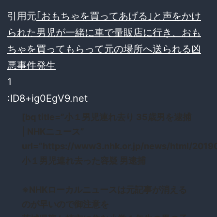
引用元
｢おもちゃを買ってあげる｣と声をかけ
られた男児が一緒に車で量販店に行き、おも
ちゃを買ってもらって元の場所へ送られる凶
悪事件発生
1
:ID8+ig0EgV9.net
[bq title=”小１男児連れ去り 35歳男を逮捕
| NHKニュース”
url=”https://www3.nhk.or.jp/news/html/201
小１男児連れ去った容疑 男逮捕
※NHKローカルニュースは元記事が消える
のが早いので御注意を