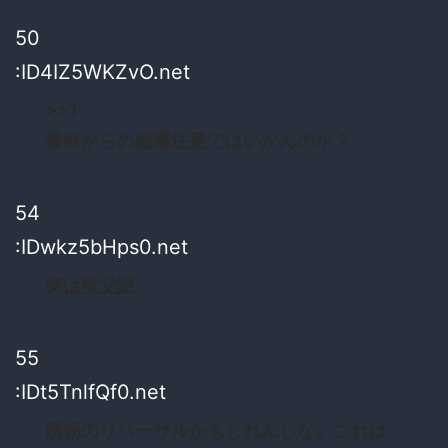
50
:ID4IZ5WKZvO.net
>>1
警察からの厳重注意ではいかんのか？
54
:IDwkz5bHps0.net
実は実父説
55
:IDt5TnlfQf0.net
誘拐のリハーサルかもしれんしな。これは