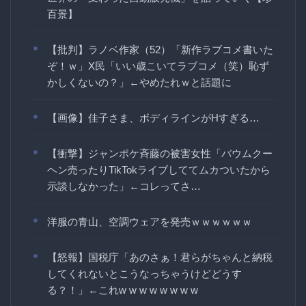
百景】
【批判】ラノベ作家（52）「新作ラブコメ書いた
ぞ！ｗ」X民「いい歳こいてラブコメ（笑）恥ず
かしくないの？」←やめたれｗと話題に
【画像】佳子さま、ボディラインがHすぎる…
【衝撃】ジャンポケ斉藤の被害女性「バウムクー
ヘン売ったりTikTokライブしててムカついたから
示談しなかった」←コレってさ…
洋服の青山、空調ウェアを発売ｗｗｗｗｗｗ
【怒報】国税庁「あのさぁ！君らがちゃんと納税
してくれないとこうなっちゃうけどどうす
る？！」←これw w w w w w w w