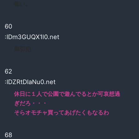
怖い。
60
:IDm3GUQX1l0.net
親切犯
62
:IDZRtDIaNu0.net
休日に１人で公園で遊んでるとか可哀想過
ぎだろ・・・
そらオモチャ買ってあげたくもなるわ
68