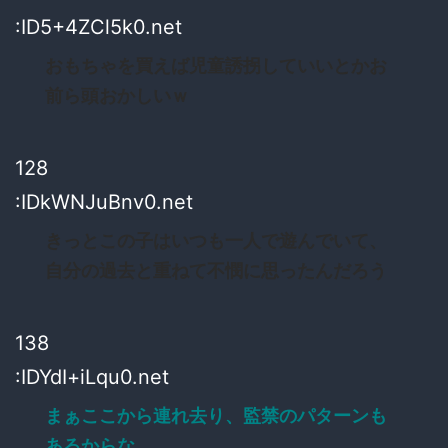
:ID5+4ZCl5k0.net
おもちゃを買えば児童誘拐していいとかお
前ら頭おかしいｗ
128
:IDkWNJuBnv0.net
きっとこの子はいつも一人で遊んでいて、
自分の過去と重ねて不憫に思ったんだろう
138
:IDYdI+iLqu0.net
まぁここから連れ去り、監禁のパターンも
あるからな