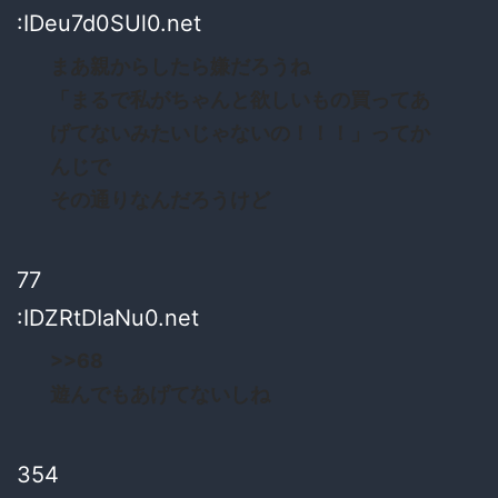
:IDeu7d0SUl0.net
まあ親からしたら嫌だろうね
「まるで私がちゃんと欲しいもの買ってあ
げてないみたいじゃないの！！！」ってか
んじで
その通りなんだろうけど
77
:IDZRtDIaNu0.net
>>68
遊んでもあげてないしね
354