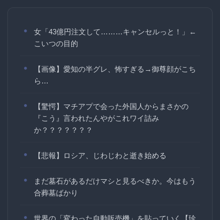
女「43億円注文して………キャンセルっと！」←
こいつの目的
【画像】愛知の半グレ、怖すぎる→御尊顔がこち
ら…
【驚愕】マチアプで会った外国人からまさかの
『こう』言われたんやがこれワイ詰み
か？？？？？？？
【悲報】ロシア、じわじわと逝き始める
まだ墓石があるだけマシと見るべきか。今はもう
合葬墓ばかり
世界の「変わった自動販売機」を貼っていく【珍