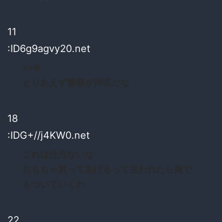
11
:ID6g9agvy20.net
>>8
とりあえず警察が押収だな
18
:IDG+//j4KW0.net
これは仕方ないな
おもちゃ買ってあげるって言われたら俺で
もついていくわ
22