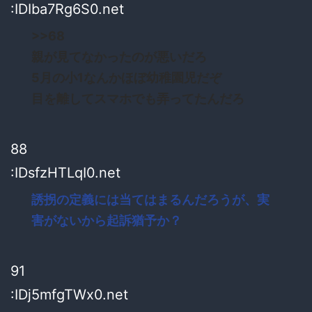
:IDIba7Rg6S0.net
>>68
親が見てなかったのが悪いだろ
5月の小1なんかほぼ幼稚園児だぞ
目を離してスマホでも弄ってたんだろ
88
:IDsfzHTLqI0.net
誘拐の定義には当てはまるんだろうが、実
害がないから起訴猶予か？
91
:IDj5mfgTWx0.net