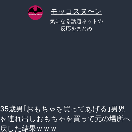
コ
モッコスヌ〜ン
ン
気になる話題ネットの
テ
反応をまとめ
ン
ツ
へ
ス
キ
ッ
プ
35歳男｢おもちゃを買ってあげる｣男児
を連れ出しおもちゃを買って元の場所へ
戻した結果ｗｗｗ