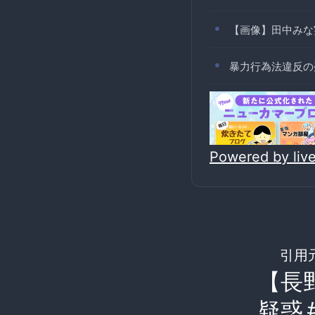
【画像】田中みな
暴力行為法違反の
Powered by li
引用
【長
疑惑