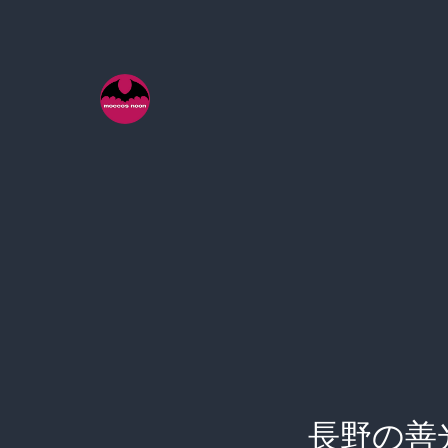
コ
ン
テ
ン
ツ
へ
ス
キ
ッ
プ
長野の善