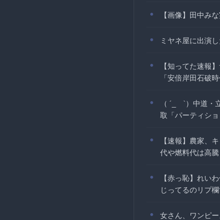
【画像】田中みな
ミヤネ屋に出演し
【知ってた速報】
「安倍岸田石破時
（ ´_ゝ`）中
取「パーティショ
【速報】農家、キ
代や燃料代は高騰
【赤っ恥】れいわ
じってるのリプ欄
女さん、ワンピー