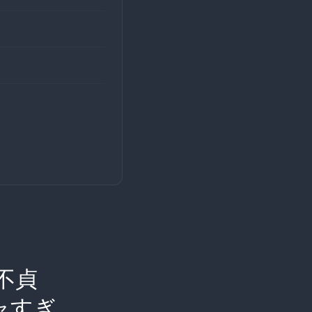
不貞
ャすぎ