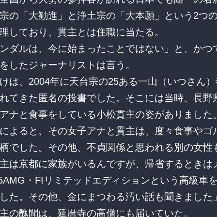
宗の「大勧進」と浄土宗の「大本願」という2つ
理しており、貫主とは住職に当たる。
ンダルは、今に始まったことではない」と、かつ
をしたジャーナリストは言う。
けは、2004年に天台宗の25ある一山（いつさん
れてきた匿名の投書でした。そこには当時、長野
アナと食事をしている小松貫主の姿がありました
によると、その女子アナと貫主は、度々食事やゴ
柄でした。その他、不貞関係と思われる別の女性
主は京都に家族がいるんですが、帰省するときは
55AMG・FIリミテッドエディションという高級車
した。その他、金にまつわる汚い話も聞きました
主の醜聞は、延暦寺の高僧にも届いていた。