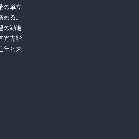
派の単立
務める。
聖の勧進
善光寺詣
丑年と未