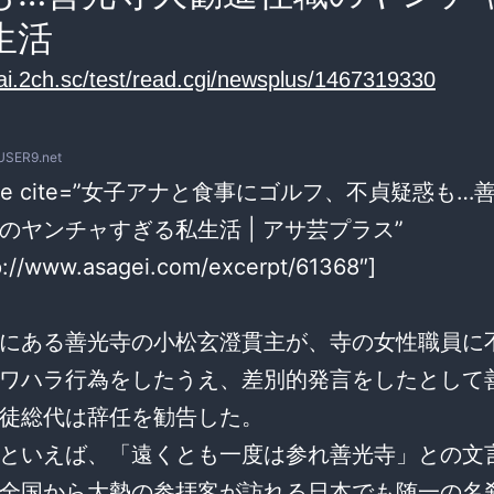
生活
/ai.2ch.sc/test/read.cgi/newsplus/1467319330
USER9.net
uote cite=”女子アナと食事にゴルフ、不貞疑惑も…
のヤンチャすぎる私生活 | アサ芸プラス”
p://www.asagei.com/excerpt/61368″]
にある善光寺の小松玄澄貫主が、寺の女性職員に
ワハラ行為をしたうえ、差別的発言をしたとして
徒総代は辞任を勧告した。
といえば、「遠くとも一度は参れ善光寺」との文
全国から大勢の参拝客が訪れる日本でも随一の名