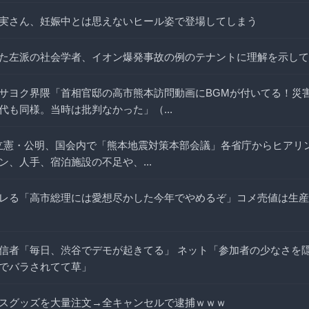
実さん、妊娠中とは思えないヒール姿で登場してしまう
た左派の社会学者、イオン爆発事故の例のテナントに理解を示して
サヨク界隈「首相官邸の高市熊本訪問動画にBGMが付いてる！災
代も同様。当時は批判なかった」（...
道・立憲・公明、国会内で「熊本地震対策本部会議」各省庁からヒアリ
ン、人手、宿泊施設の不足や、...
レる「高市総理には愛想尽かした今年でやめるぞ」コメ売値は生産
信者「毎日、渋谷でデモが起きてる」 ネット「参加者の少なさを
でバラされてて草」
スグッズを大量注文→全キャンセルで逮捕ｗｗｗ