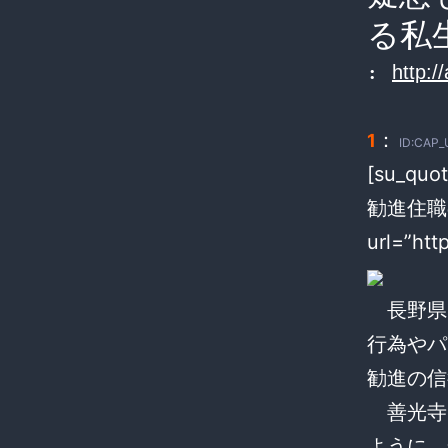
る私
:
http:/
：
1
ID:CAP_
[su_q
勧進住職
url=”htt
長野県
行為やパ
勧進の信
善光寺
ように、