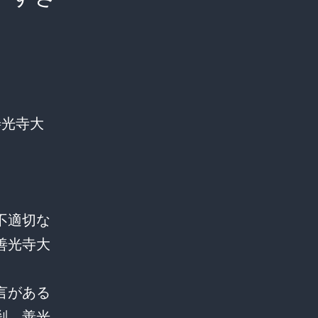
善光寺大
不適切な
善光寺大
言がある
刹。善光