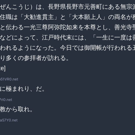
ぜんこうじ）は、長野県長野市元善町にある無宗
住職は「大勧進貫主」と「大本願上人」の両名が
と伝わる一光三尊阿弥陀如来を本尊とし、善光寺
などによって、江戸時代末には、「一生に一度は
われるようになった。今日では御開帳が行われる
り多くの参拝者が訪れる。
te]
51VR0.net
に極まれり、だ。
7ri0.net
教から取れ。
a57Y0.net