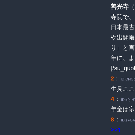
善光寺
（
寺院で、
日本最古
や出開帳
り」と言
年に、よ
[/su_quo
：
2
ID:CNQb
生臭ここ
：
4
ID:x9jiH
年金は宗
：
8
ID:s+OA
>>1