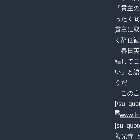
「貫主の
ったく聞
貫主に取
く辞任勧
春日英
結してこ
い」と語
うだ。
この言
[/su_quo
[su_quote
善光寺” cla