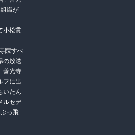
の組織が
て小松貫
）寺院すべ
県の放送
。善光寺
ルフに出
もいたん
メルセデ
をぶっ飛
」