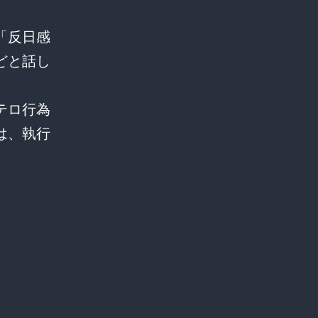
「反日感
どと話し
テロ行為
は、執行