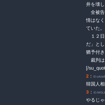
井を壊し
全被告
情はなく
ていた。
１２日
だ」とし
猶予付き
裁判は
[/su_quo
：
2
ID:oAi/el
韓国人相
：
3
ID:lWGL
やるじゃ