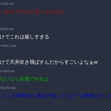
FCoZ0.net
っきりテロだと言ったんだな
Gz9F0.net
けでこれは厳しすぎる
2PcW0L0.net
けで天井吹き飛ばすんだからすごいよなぁw
GcG30.net
ないなら自国でやれよ
ZFX2T0.net
スコミが爆発音と過小評価しても)そう(検察はそん