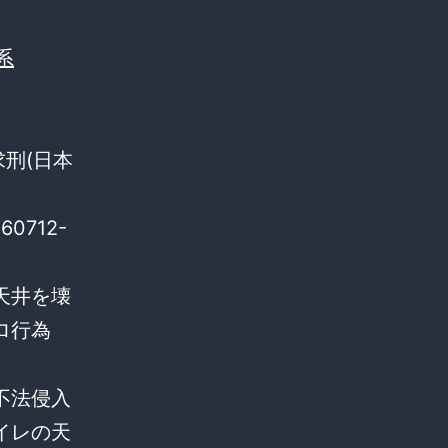
求刑(日本
160712-
天井を壊
ロ行為
不法侵入
イレの天