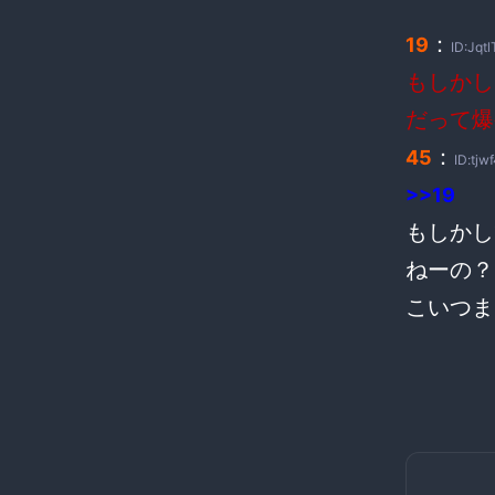
：
19
ID:Jqtl
もしかし
だって爆
：
45
ID:tjw
>>19
もしかし
ねーの？
こいつま