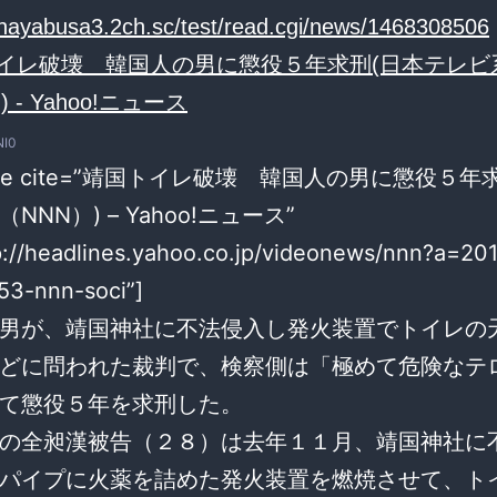
//hayabusa3.2ch.sc/test/read.cgi/news/1468308506
NI0
uote cite=”靖国トイレ破壊 韓国人の男に懲役５年
NNN）) – Yahoo!ニュース”
p://headlines.yahoo.co.jp/videonews/nnn?a=20
3-nnn-soci”]
男が、靖国神社に不法侵入し発火装置でトイレの
どに問われた裁判で、検察側は「極めて危険なテ
て懲役５年を求刑した。
の全昶漢被告（２８）は去年１１月、靖国神社に
パイプに火薬を詰めた発火装置を燃焼させて、ト