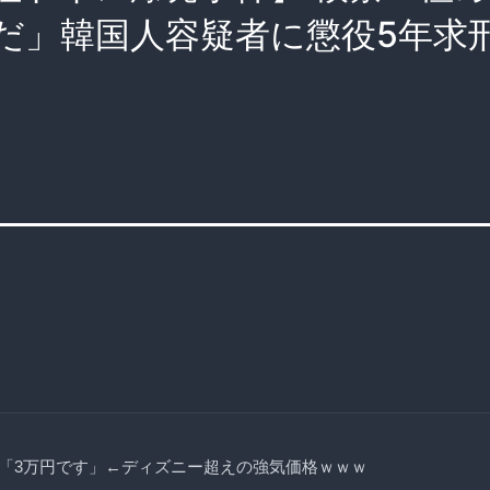
だ」韓国人容疑者に懲役5年求
「3万円です」←ディズニー超えの強気価格ｗｗｗ