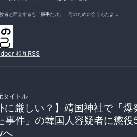
験者と面会するも「握手だけ」←何のために会うんだよ…
vedoor 相互RSS
元タイトル
外に厳しい？】靖国神社で「爆
た事件」の韓国人容疑者に懲役
wへ