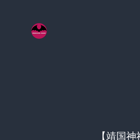
コ
ン
テ
ン
ツ
へ
ス
キ
ッ
プ
【靖国神