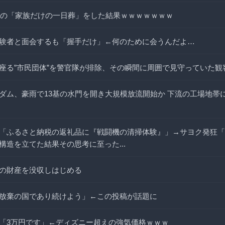
、祖母の「家族だけの一日葬」をした結果ｗｗｗｗｗｗｗ
験者と面会するも「握手だけ」←何のために会うんだよ…
座る”市民団体”を警官隊が排除、その瞬間に周囲で見守っていた観
ダム、豪雨で13基の水門を開き大規模放流開始か 下流の工場地帯
「ふるさと納税の返礼品に『戦闘機の清掃体験』」→サヨク発狂「
構造を立てた結果その思考に至った...
の財産を没収しはじめる
放棄の国であり続けよう」←この投稿が話題に
「3万円です」←ディズニー超えの強気価格ｗｗｗ