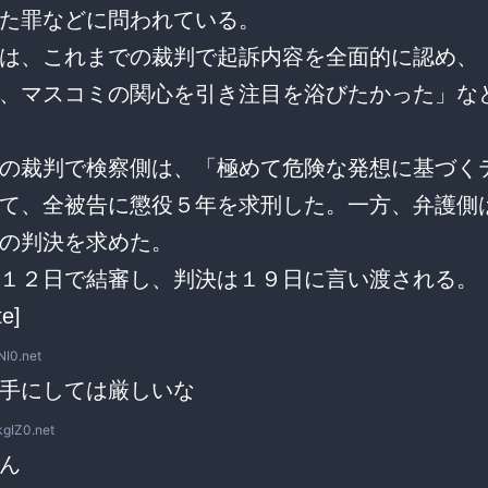
た罪などに問われている。
は、これまでの裁判で起訴内容を全面的に認め、
、マスコミの関心を引き注目を浴びたかった」な
の裁判で検察側は、「極めて危険な発想に基づく
て、全被告に懲役５年を求刑した。一方、弁護側
の判決を求めた。
１２日で結審し、判決は１９日に言い渡される。
te]
NI0.net
手にしては厳しいな
kgIZ0.net
ん