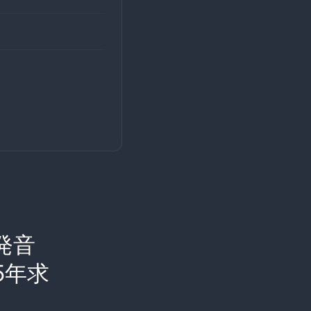
発音
5年求