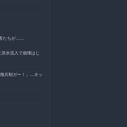
客たちが……
に洪水流入で崩壊はじ
徴兵制ガー！」…ネッ