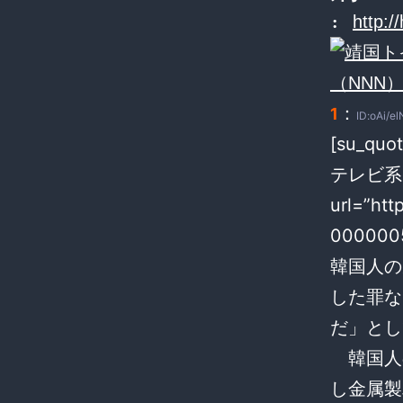
:
http:
：
1
ID:oAi/el
[su_q
テレビ系（
url=”htt
0000005
韓国人の
した罪な
だ」とし
韓国人
し金属製