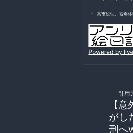
高市総理、被爆体
Powered by li
引用
【意
がし
刑へ