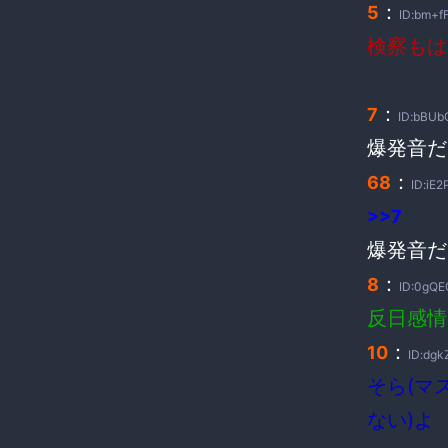
：
5
ID:bm+f
検察もは
：
7
ID:bBUb
爆発音だ
：
68
ID:iE
>>7
爆発音だ
：
8
ID:0gQE
反日感情
：
10
ID:dgk
そら(マ
ない)よ