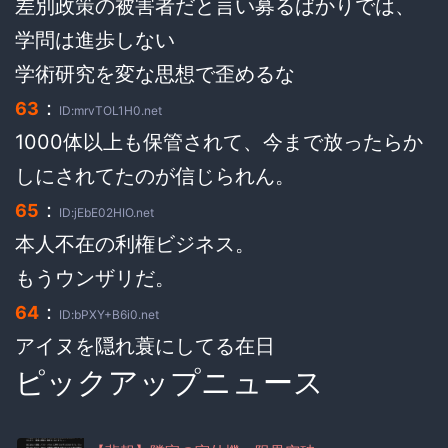
差別政策の被害者だと言い募るばかりでは、
学問は進歩しない
学術研究を変な思想で歪めるな
：
63
ID:mrvTOL1H0.net
1000体以上も保管されて、今まで放ったらか
しにされてたのが信じられん。
：
65
ID:jEbE02HIO.net
本人不在の利権ビジネス。
もうウンザリだ。
：
64
ID:bPXY+B6i0.net
アイヌを隠れ蓑にしてる在日
ピックアップニュース