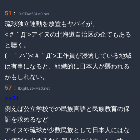
：
51
ID:9TAe53Le0.net
琉球独立運動を放置もヤバイが、
<＃｀Д´>アイヌの北海道自治区の企てもある
と聴く。
( ｀ハ´)<＃｀Д´>工作員が浸透している地域
は有事になると、組織的に日本人が襲われる
かもしれない。
：
57
ID:ghL2t+Ms0.net
>>51
例えば公立学校での民族言語と民族教育の保
証を求めるなど
アイヌや琉球が少数民族として日本人にはな