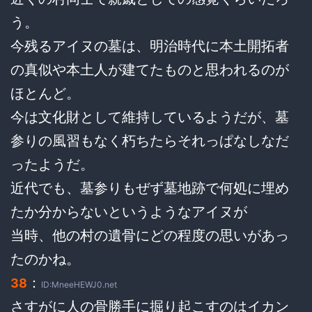
う。
今残るアイヌの墓は、明治時代に本土開拓者
の真似や本土人が建てたものと思われるのが
ほとんど。
今は文化財として維持しているようだが、墓
参りの風習もなく朽ちたらそれっぱなしなだ
ったようだ。
近代でも、墓参りもぜず墓地跡で何処に埋め
たか分からないというようなアイヌが
当時、他の村の遺骨にどの程度の思いがあっ
たのかね。
：
38
ID:MneeHEWJ0.net
さすがに人の骨勝手に掘り起こすのはイカン