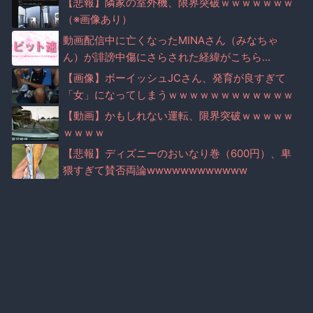
【悲報】隣家の室外機、限界突破ｗｗｗｗｗｗｗ
（※画像あり）
動画配信中に亡くなったMINAさん（みなちゃ
ん）が誹謗中傷にさらされた経緯がこちら…
【画像】ボーイッシュJCさん、発育が良すぎて
「女」になってしまうｗｗｗｗｗｗｗｗｗｗｗｗ
ｗｗｗｗｗ
【動画】かもしれない運転、限界突破ｗｗｗｗｗ
ｗｗｗｗ
【悲報】ディズニーのおいなり巻（600円）、卑
猥すぎて賛否両論wwwwwwwwwwww