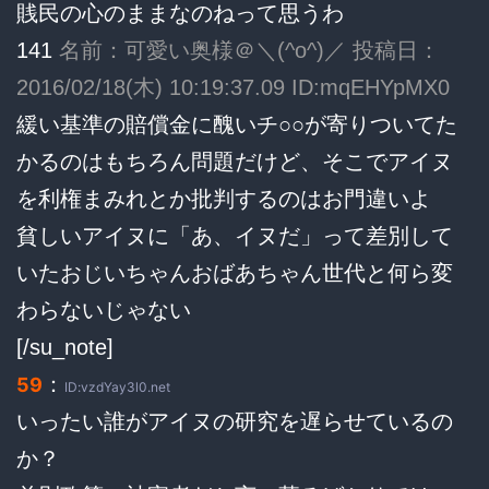
賎民の心のままなのねって思うわ
141
名前：可愛い奥様＠＼(^o^)／ 投稿日：
2016/02/18(木) 10:19:37.09 ID:mqEHYpMX0
緩い基準の賠償金に醜いチ○○が寄りついてた
かるのはもちろん問題だけど、そこでアイヌ
を利権まみれとか批判するのはお門違いよ
貧しいアイヌに「あ、イヌだ」って差別して
いたおじいちゃんおばあちゃん世代と何ら変
わらないじゃない
[/su_note]
：
59
ID:vzdYay3l0.net
いったい誰がアイヌの研究を遅らせているの
か？