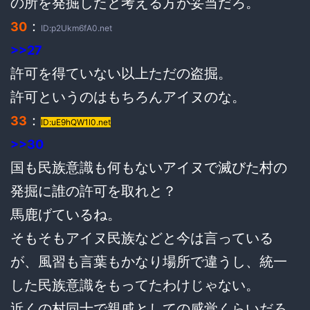
の所を発掘したと考える方が妥当だろ。
：
30
ID:p2Ukm6fA0.net
>>27
許可を得ていない以上ただの盗掘。
許可というのはもちろんアイヌのな。
：
33
ID:uE9hQW1l0.net
>>30
国も民族意識も何もないアイヌで滅びた村の
発掘に誰の許可を取れと？
馬鹿げているね。
そもそもアイヌ民族などと今は言っている
が、風習も言葉もかなり場所で違うし、統一
した民族意識をもってたわけじゃない。
近くの村同士で親戚としての感覚くらいだろ