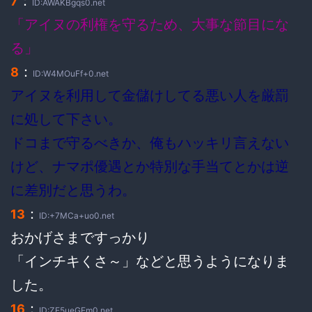
：
7
ID:AWAKBgqs0.net
「アイヌの利権を守るため、大事な節目にな
る」
：
8
ID:W4MOuFf+0.net
アイヌを利用して金儲けしてる悪い人を厳罰
に処して下さい。
ドコまで守るべきか、俺もハッキリ言えない
けど、ナマポ優遇とか特別な手当てとかは逆
に差別だと思うわ。
：
13
ID:+7MCa+uo0.net
おかげさまですっかり
「インチキくさ～」などと思うようになりま
した。
：
16
ID:ZE5ueGEm0.net