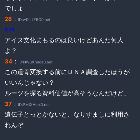
でしょ
：
28
ID:wDi+fZRC0.net
>>1
アイヌ文化まもるのは良いけどあんた何人
よ？
：
34
ID:NWGKndoa0.net
この遺骨変換する前にＤＮＡ調査したほうが
いいんじゃない？
ルーツを探る資料価値が高そうなんだけど。
：
37
ID:PMtXHobI0.net
遺伝子とっとかないと、なりすましに利用さ
れんぞ