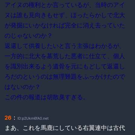
アイヌの権利とか言っているが、当時のアイ
ヌは誰も見向きもせず、ほったらかしで北大
が発掘にいかなければ完全に消え去っていた
のじゃないのか？
返還して供養したいと言う主張はわかるが、
一方的に北大を墓荒した悪者に仕立て、個人
を識別出来るよう遺骨を元にもどして返還し
ろだのというのは無理難題をふっかけたので
はないのか？
この件の報道は胡散臭すぎる。
：
26
ID:p2Ukm6fA0.net
まあ、これを馬鹿にしている右翼連中は古代