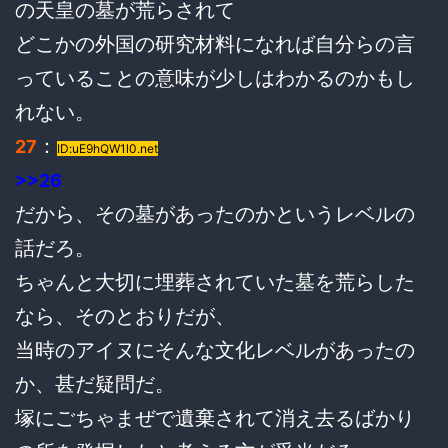
の天皇の墓が荒らされて
どこかの外国の研究材料になれば自分らの言
っていることの意味が少しはわかるのかもし
れない。
：
27
ID:uE9hQW1l0.net
>>26
だから、その墓があったのかというレベルの
話だろ。
ちゃんと大切に埋葬されていた墓を荒らした
なら、そのとおりだが、
当時のアイヌにそんな文化レベルがあったの
か、甚だ疑問だ。
塚にごちゃまぜで遺棄されて消え去るばかり