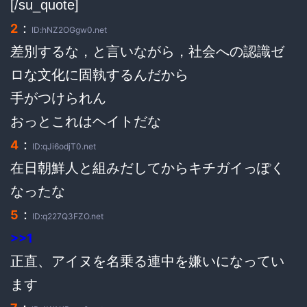
[/su_quote]
：
2
ID:hNZ2OGgw0.net
差別するな，と言いながら，社会への認識ゼ
ロな文化に固執するんだから
手がつけられん
おっとこれはヘイトだな
：
4
ID:qJi6odjT0.net
在日朝鮮人と組みだしてからキチガイっぽく
なったな
：
5
ID:q227Q3FZO.net
>>1
正直、アイヌを名乗る連中を嫌いになってい
ます