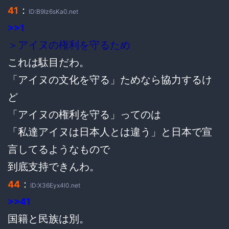
：
41
ID:B9Iz6sKa0.net
>>1
＞アイヌの権利を守るため
これは駄目だわ。
「アイヌの文化を守る」ためなら協力するけ
ど
「アイヌの権利を守る」ってのは
「私達アイヌは日本人とは違う」と日本で宣
言してるようなもので
到底支持できんわ。
：
44
ID:X36Eyx4l0.net
>>41
国籍と民族は別。