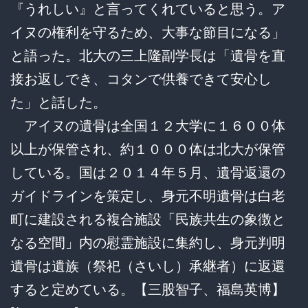
『うれしい』と言ってくれていると思う。ア
イヌの権利を守るため、大事な節目になる」
と語った。北大の三上隆副学長は「遺骨を直
接お返しでき、コタンで供養できて安心し
た」と話した。
アイヌの遺骨は全国１２大学に１６００体
以上が保管され、約１０００体は北大が保管
している。国は２０１４年５月、遺骨返還の
ガイドラインを策定し、身元不明遺骨は白老
町に建設される複合施設「民族共生の象徴と
なる空間」内の慰霊施設に集約し、身元判明
遺骨は遺族（祭祀（さいし）承継者）に返還
すると定めている。【三股智子、福島英博】