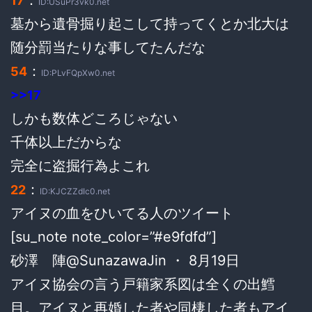
：
17
ID:USuPr3vk0.net
墓から遺骨掘り起こして持ってくとか北大は
随分罰当たりな事してたんだな
：
54
ID:PLvFQpXw0.net
>>17
しかも数体どころじゃない
千体以上だからな
完全に盗掘行為よこれ
：
22
ID:KJCZZdIc0.net
アイヌの血をひいてる人のツイート
[su_note note_color=”#e9fdfd”]
砂澤 陣@SunazawaJin ・ 8月19日
アイヌ協会の言う戸籍家系図は全くの出鱈
目。アイヌと再婚した者や同棲した者もアイ