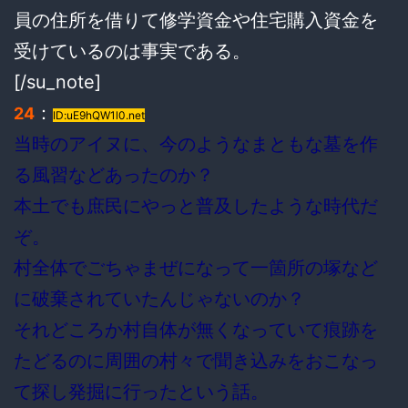
員の住所を借りて修学資金や住宅購入資金を
受けているのは事実である。
[/su_note]
：
24
ID:uE9hQW1l0.net
当時のアイヌに、今のようなまともな墓を作
る風習などあったのか？
本土でも庶民にやっと普及したような時代だ
ぞ。
村全体でごちゃまぜになって一箇所の塚など
に破棄されていたんじゃないのか？
それどころか村自体が無くなっていて痕跡を
たどるのに周囲の村々で聞き込みをおこなっ
て探し発掘に行ったという話。