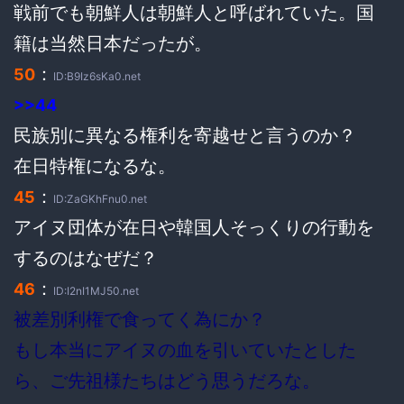
戦前でも朝鮮人は朝鮮人と呼ばれていた。国
籍は当然日本だったが。
：
50
ID:B9Iz6sKa0.net
>>44
民族別に異なる権利を寄越せと言うのか？
在日特権になるな。
：
45
ID:ZaGKhFnu0.net
アイヌ団体が在日や韓国人そっくりの行動を
するのはなぜだ？
：
46
ID:I2nI1MJ50.net
被差別利権で食ってく為にか？
もし本当にアイヌの血を引いていたとした
ら、ご先祖様たちはどう思うだろな。