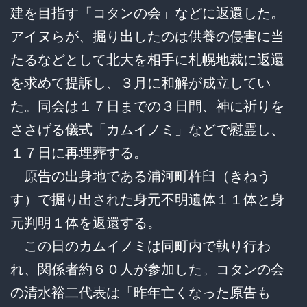
建を目指す「コタンの会」などに返還した。
アイヌらが、掘り出したのは供養の侵害に当
たるなどとして北大を相手に札幌地裁に返還
を求めて提訴し、３月に和解が成立してい
た。同会は１７日までの３日間、神に祈りを
ささげる儀式「カムイノミ」などで慰霊し、
１７日に再埋葬する。
原告の出身地である浦河町杵臼（きねう
す）で掘り出された身元不明遺体１１体と身
元判明１体を返還する。
この日のカムイノミは同町内で執り行わ
れ、関係者約６０人が参加した。コタンの会
の清水裕二代表は「昨年亡くなった原告も