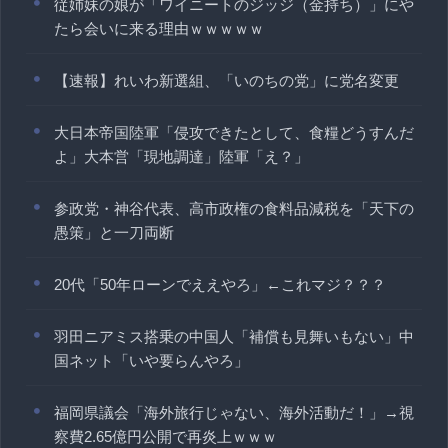
従姉妹の娘が「ワイニートのジッジ（金持ち）」にや
たら会いに来る理由ｗｗｗｗｗ
【速報】れいわ新選組、「いのちの党」に党名変更
大日本帝国陸軍「侵攻できたとして、食糧どうすんだ
よ」大本営「現地調達」陸軍「え？」
参政党・神谷代表、高市政権の食料品減税を「天下の
愚策」と一刀両断
20代「50年ローンでええやろ」←これマジ？？？
羽田ニアミス搭乗の中国人「補償も見舞いもない」中
国ネット「いや要らんやろ」
福岡県議会「海外旅行じゃない、海外活動だ！」→視
察費2.65億円公開で再炎上ｗｗｗ