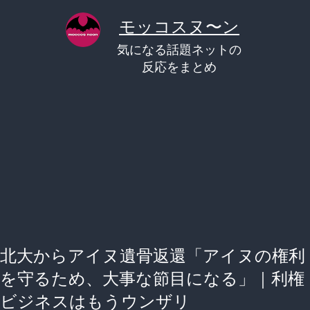
コ
モッコスヌ〜ン
ン
気になる話題ネットの
テ
反応をまとめ
ン
ツ
へ
ス
キ
ッ
プ
北大からアイヌ遺骨返還「アイヌの権利
を守るため、大事な節目になる」｜利権
ビジネスはもうウンザリ