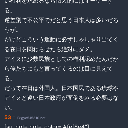
い権利を求めるなら個人的にはオーケーす
る。
逆差別で不公平でだと思う日本人は多いだろ
うが。
だけどこういう運動に必ずしゃしゃり出てく
る在日を関わらせたら絶対にダメ。
アイヌに少数民族としての権利認めたんだか
ら俺たちにもと言ってくるのは目に見えて
る。
だって在日は外国人。日本国民である琉球や
アイヌと違い日本政府が面倒をみる必要はな
い。
：
53
ID:gyo5J5310.net
[su_note note_color=”#fef8e4″]