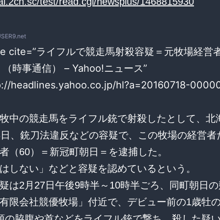
/ai.2ch.sc/test/read.cgi/newsplus/1468815930
USER9.net
uote cite=”ライフルで競走馬射殺容疑＝元牧場経
（時事通信） – Yahoo!ニュース”
p://headlines.yahoo.co.jp/hl?a=20160718-00000
牧中の競走馬をライフル銃で射殺したとして、北
8日、銃刀法違反などの容疑で、この牧場の経営者
者（60）＝新冠町朝日＝を逮捕した。
はしない」などと容疑を認めているという。
は2月27日午後9時半～10時半ごろ、同町朝日
有限会社競優牧場」付近で、デビュー前の1歳牡
頭の脇腹や首などをライフル銃で撃ち、殺した疑