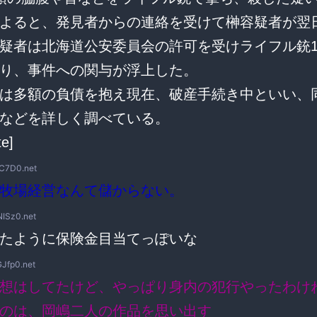
よると、発見者からの連絡を受けて榊容疑者が翌
疑者は北海道公安委員会の許可を受けライフル銃
り、事件への関与が浮上した。
は多額の負債を抱え現在、破産手続き中といい、
などを詳しく調べている。
te]
6C7D0.net
牧場経営なんて儲からない。
NISz0.net
たように保険金目当てっぽいな
GJfp0.net
想はしてたけど、やっぱり身内の犯行やったわけ
のは、岡嶋二人の作品を思い出す