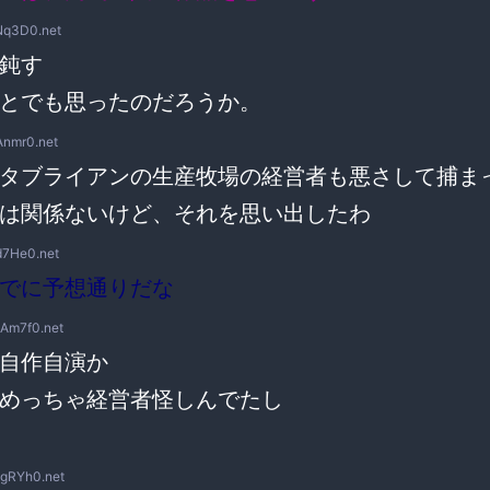
Nq3D0.net
鈍す
とでも思ったのだろうか。
Anmr0.net
タブライアンの生産牧場の経営者も悪さして捕ま
は関係ないけど、それを思い出したわ
d7He0.net
でに予想通りだな
1Am7f0.net
自作自演か
めっちゃ経営者怪しんでたし
sgRYh0.net