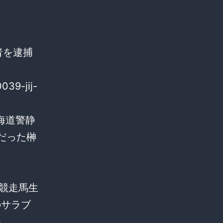
営者を逮捕
039-jij-
海道警静
だった榊
の競走馬生
のサラブ
い。