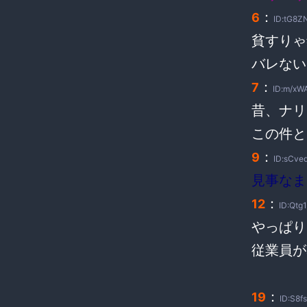
：
6
ID:tG8Z
貧すりゃ
バレない
：
7
ID:m/xW
昔、ナリ
この件と
：
9
ID:sCve
見事なま
：
12
ID:Qtg
やっぱり
従業員が
：
19
ID:S8f