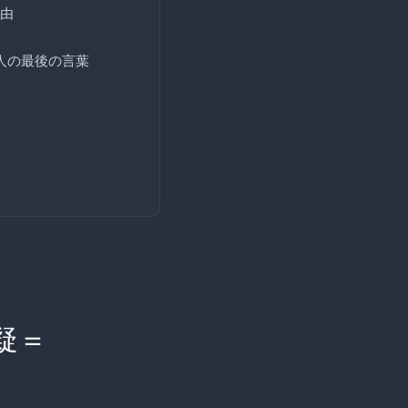
由
人の最後の言葉
疑＝