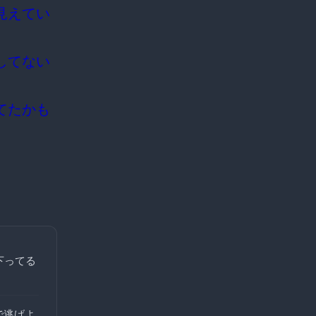
見えてい
してない
てたかも
下ってる
で逃げよ