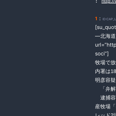
:
http:/
：
1
ID:CAP_
[su_q
―北海道 
url=”htt
soci”]
牧場で放
内署は1
明彦容疑
「弁解
逮捕容疑
産牧場「
レッド2