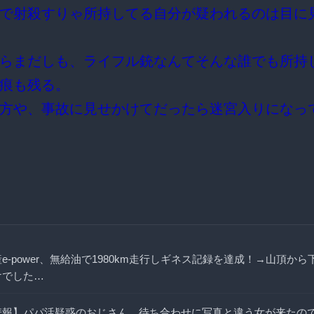
で射殺すりゃ所持してる自分が疑われるのは目に
らまだしも、ライフル銃なんてそんな誰でも所持
痕も残る。
方や、事故に見せかけてだったら迷宮入りになっ
e-power、無給油で1980km走行しギネス記録を達成！→山頂から
けでした…
悲報】パパ活疑惑のおじさん、待ち合わせに写真と違う女が来たの