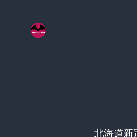
コ
ン
テ
ン
ツ
へ
ス
キ
ッ
プ
北海道新