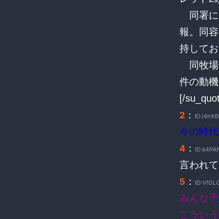
同署に
報。同容
持してお
同牧場
件の動機
[/su_quo
：
2
ID:i4hX
今の時代
：
4
ID:k4PA
言われて
：
5
ID:VfGL
みんな予
こういう