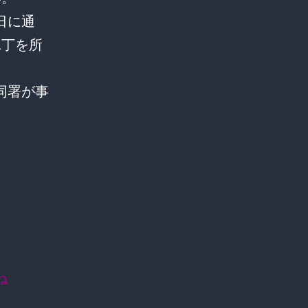
日に通
1丁を所
同署が事
ね