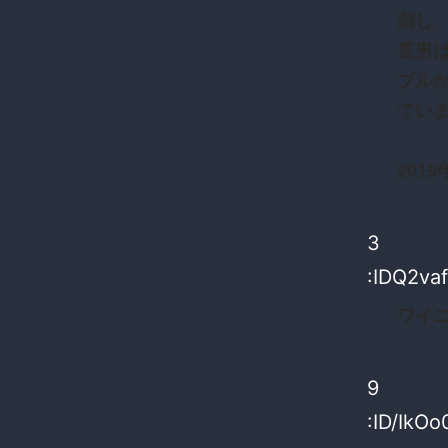
刺し
長男
ブル
てい
2019
3
:IDQ2va
ワイ
9
:ID/IkOo