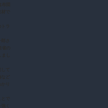
は布団
取材で
のトラ
一郎さ
産省の
しまし
述して
胸など
わかり
ことで
を強く