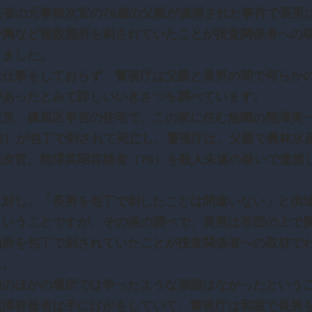
産省の元事務次官の76歳の父親が逮捕された事件で長男
で胸など複数箇所を刺されていたことが捜査関係者への
りました。
は仕事をしておらず、警視庁は父親と長男の間で何らか
があったとみて詳しいいきさつを調べています。
東京・練馬区早宮の住宅で、この家に住む無職の熊澤英
44）が包丁で刺されて死亡し、警視庁は、父親で農林水
務次官、熊澤英昭容疑者（76）を殺人未遂の疑いで逮捕
に対し、「長男を包丁で刺したことは間違いない」と供
ということですが、その後の調べで、長男は布団の上で
箇所を包丁で刺されていたことが捜査関係者への取材で
た。
内のほかの場所では争ったような形跡はなかったという
熊澤容疑者は手にけがをしていて、警視庁は和室で長男