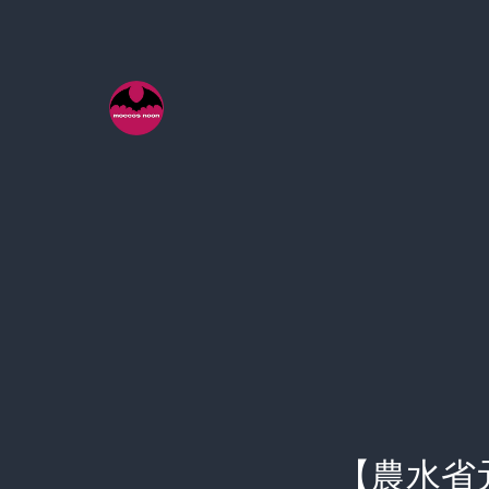
コ
ン
テ
ン
ツ
へ
ス
キ
ッ
プ
【農水省