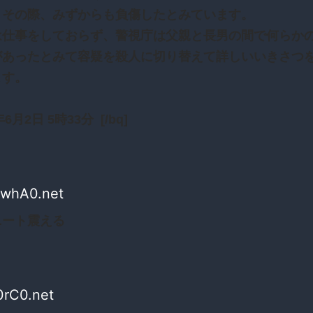
、その際、みずからも負傷したとみています。
は仕事をしておらず、警視庁は父親と長男の間で何らか
があったとみて容疑を殺人に切り替えて詳しいいきさつ
ます。
年6月2日 5時33分 [/bq]
fwhA0.net
ニート震える
0rC0.net