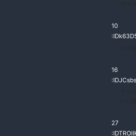
ザオ
10
:IDk63D
なか
16
:IDJCsb
ドラ
いい
27
:IDTROl