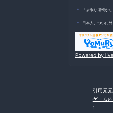
「居眠り運転かな
日本人、ついに外
Powered by li
引用元
元
ゲーム内
1