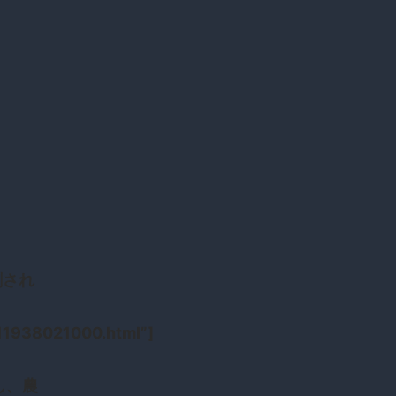
刺され
11938021000.html”]
し、農