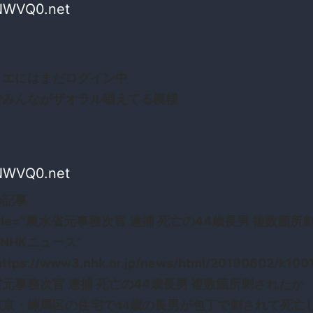
NWVQ0.net
クエにはまだログイン中
でみんながザオラル唱えてる模様
NWVQ0.net
の記事
 title=”農水省元事務次官 逮捕 死亡の44歳長男 複数箇所
| NHKニュース”
https://www3.nhk.or.jp/news/html/20190602/k100
元事務次官 逮捕 死亡の44歳長男 複数箇所刺されたか
東京・練馬区の住宅で44歳の長男が包丁で刺されて死亡