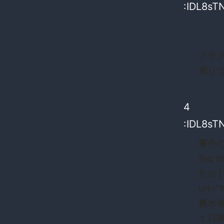
:IDL8sT
ドラ
周り
4
:IDL8sT
事件
[bq
たか 
url=”
農水省
１日