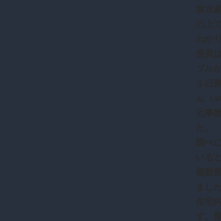
林水
の上
わか
長男
ブル
１日
ん（
元事
た。
調べ
いる
複数
まし
住宅
す。