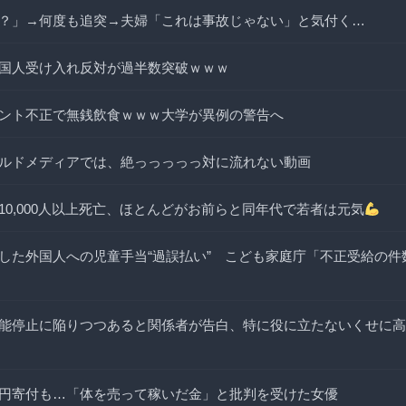
？」→何度も追突→夫婦「これは事故じゃない」と気付く…
国人受け入れ反対が過半数突破ｗｗｗ
ント不正で無銭飲食ｗｗｗ大学が異例の警告へ
ルドメディアでは、絶っっっっっ対に流れない動画
10,000人以上死亡、ほとんどがお前らと同年代で若者は元気
した外国人への児童手当“過誤払い” こども家庭庁「不正受給の件
能停止に陥りつつあると関係者が告白、特に役に立たないくせに高
円寄付も…「体を売って稼いだ金」と批判を受けた女優