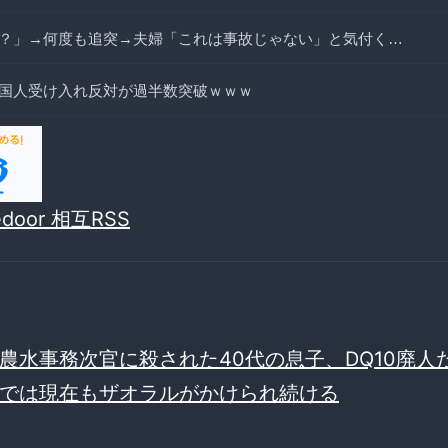
？」→何度も追突→夫婦「これは事故じゃない」と気付く…
国人受け入れ反対が過半数突破ｗｗｗ
vedoor 相互RSS
農水事務次官に殺された40代の息子、DQ10廃
では現在もザオラルがかけられ続ける