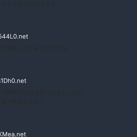
リクじゃないのがええな
544L0.net
なか成功しないみたいですね
s1Dh0.net
クエ界隈では有名だったらしいけど
意味で有名なんか？
IKMea.net