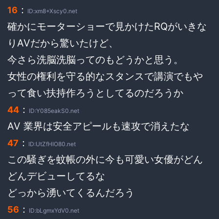
：
16
ID:xm8+Xscy0.net
確かにモーターショーで見かけたRQがいきな
りAVだから驚いたけど、
今さら洗脳洗脳ってのもどうかと思う。
女性の権利を守る的なスタンスで講演でもや
って食い扶持作ろうとしてるのだろうか
：
44
ID:Y085eakS0.net
AV 業界は安全アピールも速攻で消えたな
：
47
ID:UtZfHIO80.net
この騒ぎを蚊帳の外に今も可愛い女優がどん
どんデビューしてるな
どっから湧いてくるんだろう
：
56
ID:bLgmxYdV0.net