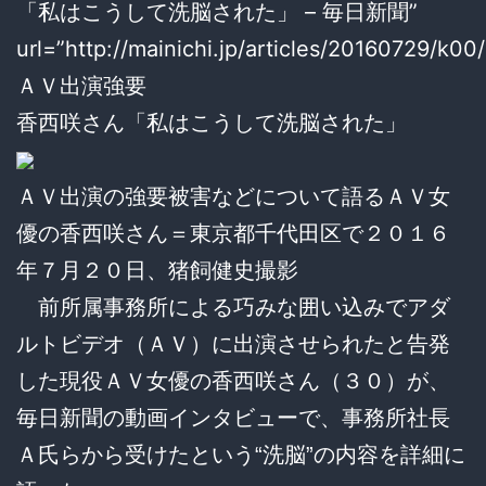
「私はこうして洗脳された」 – 毎日新聞”
url=”http://mainichi.jp/articles/20160729/k
ＡＶ出演強要
香西咲さん「私はこうして洗脳された」
ＡＶ出演の強要被害などについて語るＡＶ女
優の香西咲さん＝東京都千代田区で２０１６
年７月２０日、猪飼健史撮影
前所属事務所による巧みな囲い込みでアダ
ルトビデオ（ＡＶ）に出演させられたと告発
した現役ＡＶ女優の香西咲さん（３０）が、
毎日新聞の動画インタビューで、事務所社長
Ａ氏らから受けたという“洗脳”の内容を詳細に