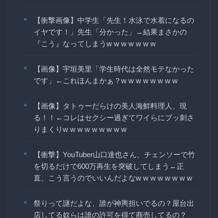
【衝撃画像】中学生「先生！水泳で水着になるの
イヤです！」先生「分かった」→結果まさかの
『こう』なってしまうw w w w w w w
【画像】宇垣美里「学生時代は全然モテなかった
です」←これほんまかぁ？w w w w w w w w
【画像】タトゥーだらけの美人海鮮料理人、現
る！！←コレはセクシー過ぎてワイらにブッ刺さ
りまくりw w w w w w w w w
【衝撃】YouTuber山口達也さん、チェンソーで竹
を切るだけで600万再生を突破してしまう←正
直、こう言うのでいいんだよなw w w w w w w w
祭りって謎だよな、誰が神輿担いでるの？屋台出
店してる奴らは誰の許可を得て商売してるの？