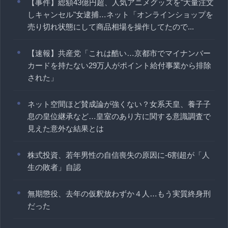
【事件】総額43億円超、人気アニメグッズを"大量注文
しキャンセル"女逮捕…ネット「オンラインショップを
売り切れ状態にして商品相場を操作してたので...
【速報】共産党「これは酷い…京都市でマイナンバー
カードを持たない29万人がポイント給付事業から排除
された」
ネット空間ほど賛成論が強くない？女系天皇、養子子
息の皇位継承など…皇室のあり方に関する意識調査で
見えた意外な結果とは
株式投資、若年男性の自信喪失の原因に-6割超が「人
生の敗者」自認
無期懲役、去年の仮釈放わずか４人…もう実質終身刑
だった