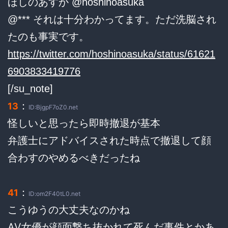
ほしのあすか @hoshinoasuka
@*** それは十分わかってます。ただ洗脳され
たのも事実です。
https://twitter.com/hoshinoasuka/status/61621
6903833419776
[/su_note]
：
13
ID:BjgpF7oZ0.net
怪しいと思ったら即時撤退が基本
弁護士にアドバイスされた時点で撤退して顔
合わすのやめるべきだったね
：
41
ID:om2F40tL0.net
こうゆうの大丈夫なのかね
AV女優が顔面撃ち抜かれて死んだ事件とかあ