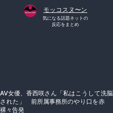
コ
モッコスヌ〜ン
ン
気になる話題ネットの
テ
反応をまとめ
ン
ツ
へ
ス
キ
ッ
プ
AV女優、香西咲さん「私はこうして洗脳
された」 前所属事務所のやり口を赤
裸々告発