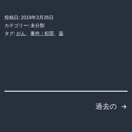
才
ス
か】
に
投稿日:
2019年3月26日
道
カテゴリー: 未分類
魔
端
タグ:
がん
、
事件・犯罪
、
薬
改
に
造
生
高
え
齢
て
化
る
が
葉
ま
投
っ
過去の
た
ぱ
捗
稿
を
る