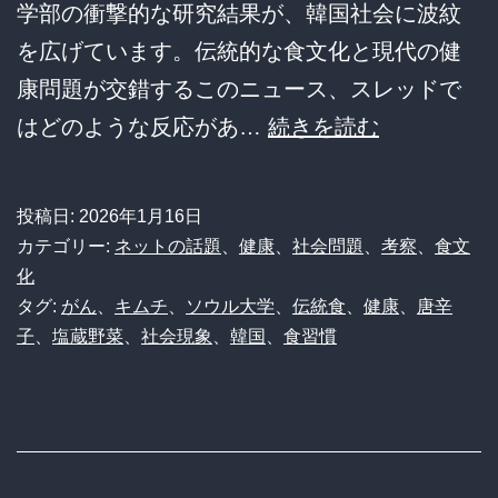
学部の衝撃的な研究結果が、韓国社会に波紋
を広げています。伝統的な食文化と現代の健
康問題が交錯するこのニュース、スレッドで
【衝
はどのような反応があ…
続きを読む
撃】
韓
投稿日:
2026年1月16日
国
カテゴリー:
ネットの話題
、
健康
、
社会問題
、
考察
、
食文
人
化
タグ:
がん
、
キムチ
、
ソウル大学
、
伝統食
、
健康
、
唐辛
の
子
、
塩蔵野菜
、
社会現象
、
韓国
、
食習慣
国
民
食
「キ