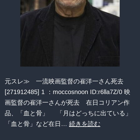
モ
ア
が
起
こ
し
た
奇
元スレ≫ 一流映画監督の崔洋一さん死去
跡
[271912485] 1 ：moccosnoon ID:r6lla7Z/0 映
の
画監督の崔洋一さんが死去 在日コリアン作
輪
品、「血と骨」 「月はどっちに出ている」
一
「血と骨」など在日…
続きを読む
流