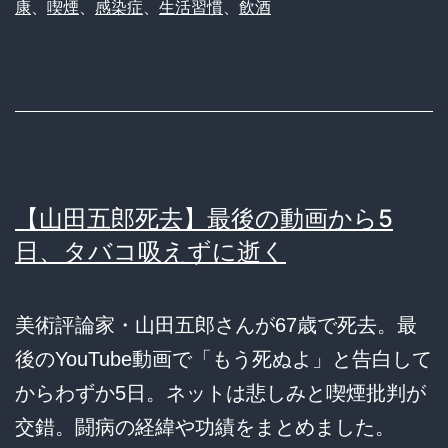
康
、
喫煙
、
感染症
、
生活習慣
、
飲酒
【山田五郎死去】最後の動画から5
日、タバコ吸えずに逝く
美術評論家・山田五郎さんが67歳で死去。最
後のYouTube動画で「もう死ぬよ」と告白して
からわずか5日。ネットは悲しみと喫煙批判が
交錯。闘病の経緯や功績をまとめました。