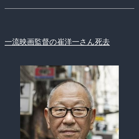
歳
北
大
生
一流映画監督の崔洋一さん死去
が
遺
し
た
最
期
の
ユ
ー