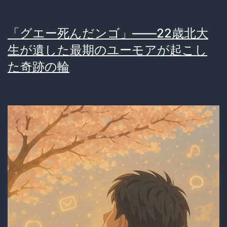
ム
チ」、
「グエー死んだンゴ」――22歳北大
ま
生が遺した最期のユーモアが起こし
さ
た奇跡の輪
か
の
『が
ん
発
生
最
大
の
要