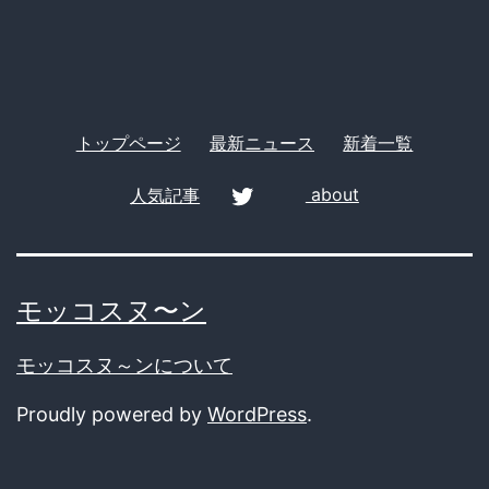
て
販
売
し
トップページ
最新ニュース
新着一覧
て
た
人気記事
about
会
twitter
社
の
モッコスヌ〜ン
社
モッコスヌ～ンについて
長
が
Proudly powered by
WordPress
.
逮
捕