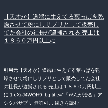
ス
を
【天才か】道端に生えてる葉っぱを乾
癌
燥させて粉にしサプリとして販売し
細
てた会社の社長が逮捕される 売上は
１８６０万円以上に
胞
を
侵
食
引用元【天才か】道端に生えてる葉っぱを乾
す
燥させて粉にしサプリとして販売してた会社
る
の社長が逮捕される 売上は１８６０万円以上
ウ
に 1 eXuJ4WOH9 [bq title=”「がんが治る」ア
イ
【天
シタバサプリ 無許可…
続きを読む
ル