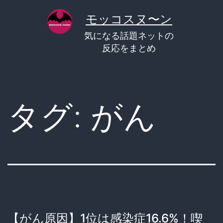
コ
モッコスヌ〜ン
ン
気になる話題ネットの
テ
反応をまとめ
ン
ツ
へ
タグ:
がん
ス
キ
ッ
プ
【がん原因】1位は感染症16.6%！喫