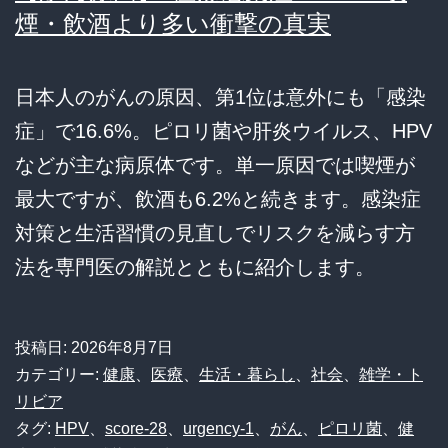
煙・飲酒より多い衝撃の真実
日本人のがんの原因、第1位は意外にも「感染
症」で16.6%。ピロリ菌や肝炎ウイルス、HPV
などが主な病原体です。単一原因では喫煙が
最大ですが、飲酒も6.2%と続きます。感染症
対策と生活習慣の見直しでリスクを減らす方
法を専門医の解説とともに紹介します。
投稿日:
2026年8月7日
カテゴリー:
健康
、
医療
、
生活・暮らし
、
社会
、
雑学・ト
リビア
タグ:
HPV
、
score-28
、
urgency-1
、
がん
、
ピロリ菌
、
健