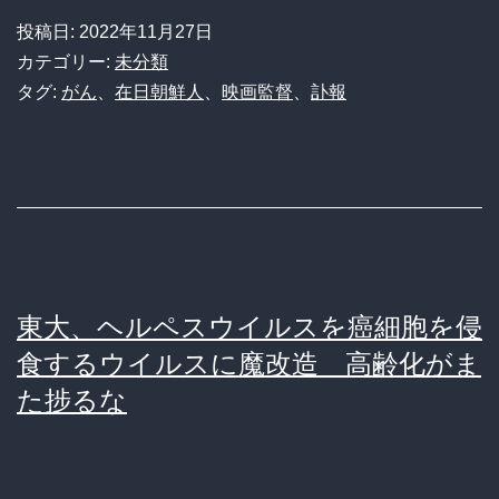
映
投稿日:
2022年11月27日
画
カテゴリー:
未分類
監
タグ:
がん
、
在日朝鮮人
、
映画監督
、
訃報
督
の
崔
洋
一
さ
東大、ヘルペスウイルスを癌細胞を侵
ん
食するウイルスに魔改造 高齢化がま
死
た捗るな
去