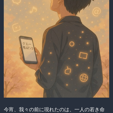
因』
に！？
ソ
ウ
ル
大
学
研
究
チ
ー
ム
今宵、我々の前に現れたのは、一人の若き命
の