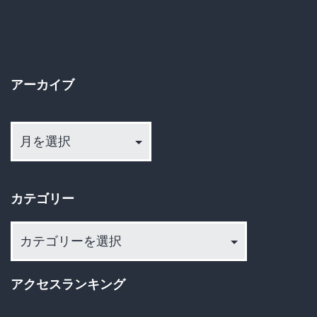
の
乾
な
燥
ペ
さ
ー
せ
アーカイブ
ジ
て
ア
粉
送
ー
に
カ
り
し
イ
サ
カテゴリー
ブ
プ
カ
リ
テ
と
ゴ
アクセスランキング
し
リ
ー