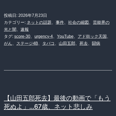
投稿日:
2026年7月23日
カテゴリー:
ネットの話題
、
事件
、
社会の縮図
、
芸能界の
光と闇
、
速報
タグ:
score-30
、
urgency-4
、
YouTube
、
アド街ック天国
、
がん
、
ステージ4B
、
タバコ
、
山田五郎
、
死去
、
闘病
【山田五郎死去】最後の動画で「もう
死ぬよ」…67歳、ネット悲しみ