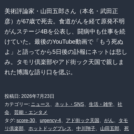
美術評論家・山田五郎さん（本名・武田正
彦）が67歳で死去。食道がんを経て原発不明
がんステージ4Bを公表し、闘病中も仕事を続
けていた。最後のYouTube動画で「もう死ぬ
よ」と語ってから5日後の訃報にネットは悲し
み。タモリ倶楽部やアド街ック天国で親しま
れた博識な語り口を偲ぶ。
投稿日:
2026年7月23日
カテゴリー:
ニュース
、
ネット・SNS
、
生活・雑学
、
社
会
、
芸能・エンタメ
タグ:
score-30
、
urgency-4
、
アド街ック天国
、
がん
、
タモ
リ倶楽部
、
ホットドッグプレス
、
中川翔子
、
山田五郎
、
死