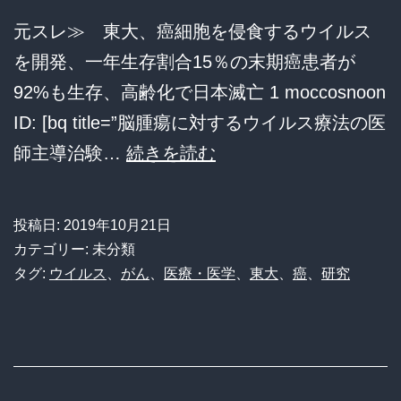
元スレ≫ 東大、癌細胞を侵食するウイルス
を開発、一年生存割合15％の末期癌患者が
92%も生存、高齢化で日本滅亡 1 moccosnoon
ID: [bq title=”脳腫瘍に対するウイルス療法の医
東
師主導治験…
続きを読む
大、
ヘ
投稿日:
2019年10月21日
ル
カテゴリー: 未分類
ペ
タグ:
ウイルス
、
がん
、
医療・医学
、
東大
、
癌
、
研究
ス
ウ
イ
ル