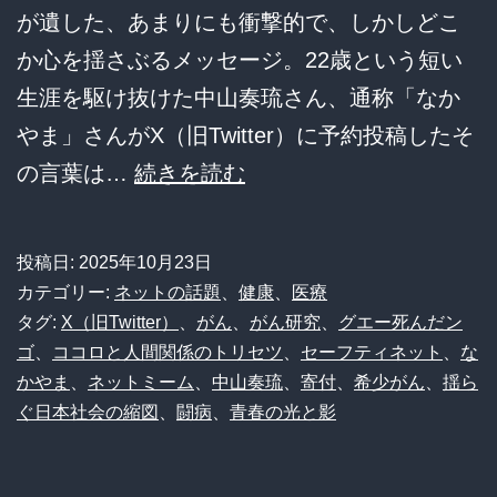
が遺した、あまりにも衝撃的で、しかしどこ
発
か心を揺さぶるメッセージ。22歳という短い
表
生涯を駆け抜けた中山奏琉さん、通称「なか
に
やま」さんがX（旧Twitter）に予約投稿したそ
激
「グ
の言葉は…
続きを読む
震
エ
ー
投稿日:
2025年10月23日
死
カテゴリー:
ネットの話題
、
健康
、
医療
ん
タグ:
X（旧Twitter）
、
がん
、
がん研究
、
グエー死んだン
ゴ
、
ココロと人間関係のトリセツ
、
セーフティネット
、
な
だ
かやま
、
ネットミーム
、
中山奏琉
、
寄付
、
希少がん
、
揺ら
ン
ぐ日本社会の縮図
、
闘病
、
青春の光と影
ゴ」
――22